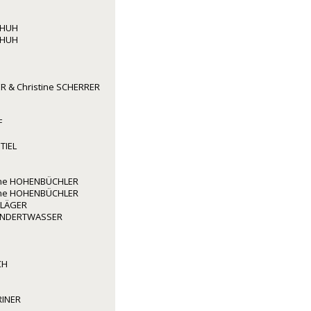
CHUH
CHUH
R & Christine SCHERRER
F
TIEL
rene HOHENBÜCHLER
rene HOHENBÜCHLER
HLÄGER
HUNDERTWASSER
CH
RINER