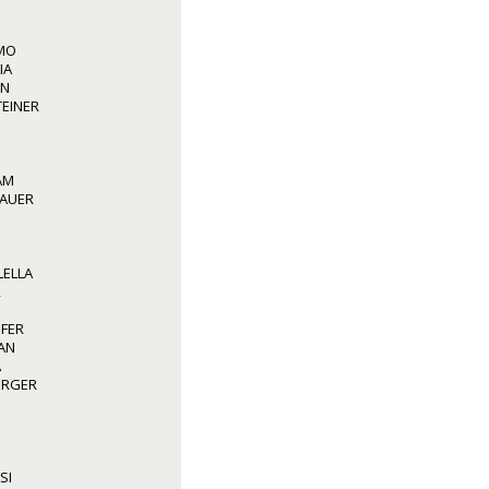
LMO
IA
NN
TEINER
AM
BAUER
LELLA
R
OFER
AN
A
BERGER
SI