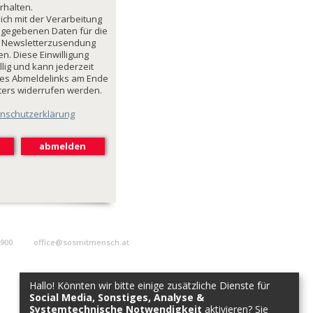
rhalten.
mich mit der Verarbeitung
ngegebenen Daten für die
 Newsletterzusendung
n. Diese Einwilligung
illig und kann jederzeit
des Abmeldelinks am Ende
ters widerrufen werden.
nschutzerklärung
9900
office@sosmitmensch.at
Hallo! Könnten wir bitte einige zusätzliche Dienste für
Social Media, Sonstiges, Analyse &
Systemtechnische Notwendigkeit
aktivieren? Sie