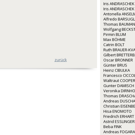
Iris ANDRASCHEK
Iris ANDRASCHEK
Antonella ANSE
Alfredo BARSUGL
Thomas BAUMA
Wolfgang BECKS
Pirmin BLUM
Max BÖHME
Catrin BOLT
Ruth BRAUER-KV
Gilbert BRETTER
zurück
Oscar BRONNER
Günter BRUS
Heinz CIBULKA
Francesco CICCO
Waltraut COOPE
Gunter DAMISCH
Veronika DIRNH
Thomas DRASCH
Andreas DUSCH
Christian EISEN
Hisa ENOMOTO
Friedrich ERHART
Astrid ESSLINGER
Beba FINK
Andreas FOGARA