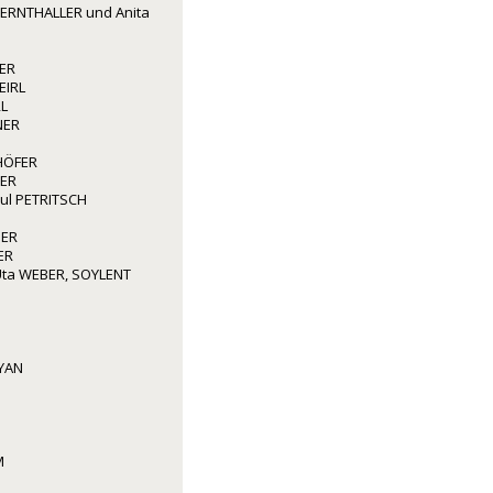
ERNTHALLER und Anita
ER
EIRL
L
NER
HÖFER
ER
aul PETRITSCH
GER
ER
ta WEBER, SOYLENT
YAN
M