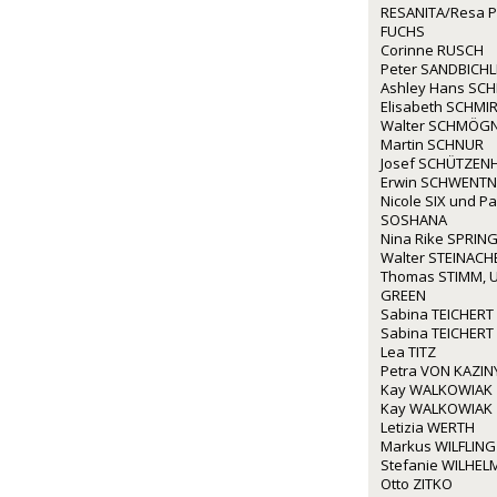
RESANITA/Resa P
FUCHS
Corinne RUSCH
Peter SANDBICHL
Ashley Hans SCH
Elisabeth SCHMIR
Walter SCHMÖG
Martin SCHNUR
Josef SCHÜTZEN
Erwin SCHWENTN
Nicole SIX und P
SOSHANA
Nina Rike SPRIN
Walter STEINACH
Thomas STIMM, U
GREEN
Sabina TEICHERT
Sabina TEICHERT
Lea TITZ
Petra VON KAZIN
Kay WALKOWIAK
Kay WALKOWIAK
Letizia WERTH
Markus WILFLING
Stefanie WILHEL
Otto ZITKO