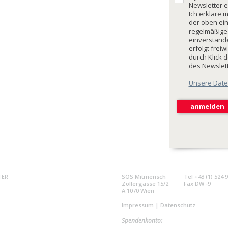
Newsletter e
Ich erkläre 
der oben ei
regelmäßige
einverstande
erfolgt freiw
durch Klick 
des Newslet
Unsere Date
TER
SOS Mitmensch
Tel +43 (1) 524 
Zollergasse 15/2
Fax DW -9
A 1070 Wien
Impressum
|
Datenschutz
Spendenkonto: