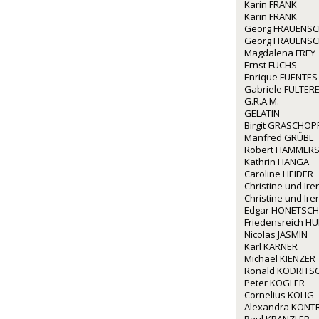
Karin FRANK
Karin FRANK
Georg FRAUENS
Georg FRAUENS
Magdalena FREY
Ernst FUCHS
Enrique FUENTES
Gabriele FULTERE
G.R.A.M.
GELATIN
Birgit GRASCHOP
Manfred GRÜBL
Robert HAMMERS
Kathrin HANGA
Caroline HEIDER
Christine und I
Christine und I
Edgar HONETSC
Friedensreich 
Nicolas JASMIN
Karl KARNER
Michael KIENZER
Ronald KODRITS
Peter KOGLER
Cornelius KOLIG
Alexandra KONT