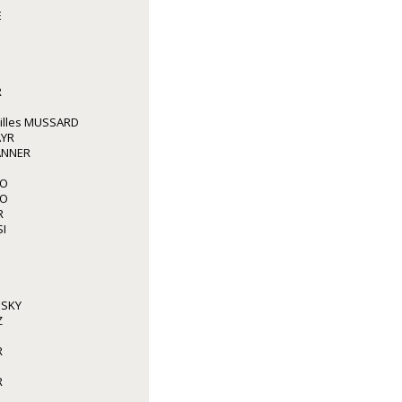
E
R
illes MUSSARD
AYR
ANNER
IO
IO
R
I
NSKY
Z
R
R