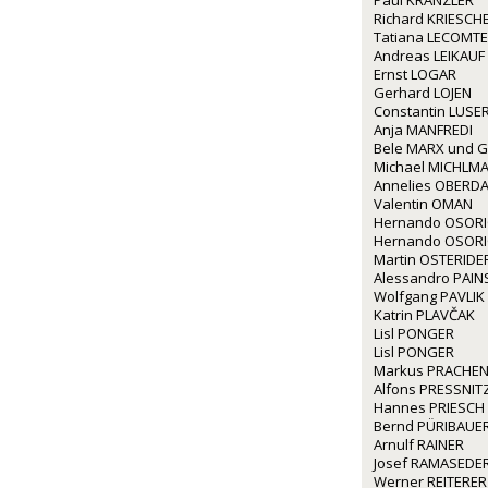
Paul KRANZLER
Richard KRIESCH
Tatiana LECOMTE
Andreas LEIKAUF
Ernst LOGAR
Gerhard LOJEN
Constantin LUSE
Anja MANFREDI
Bele MARX und G
Michael MICHLM
Annelies OBERD
Valentin OMAN
Hernando OSOR
Hernando OSOR
Martin OSTERIDE
Alessandro PAINS
Wolfgang PAVLIK
Katrin PLAVČAK
Lisl PONGER
Lisl PONGER
Markus PRACHE
Alfons PRESSNIT
Hannes PRIESCH
Bernd PÜRIBAUE
Arnulf RAINER
Josef RAMASEDE
Werner REITERER