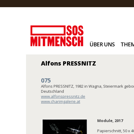
ÜBER UNS
THE
Alfons PRESSNITZ
075
Alfons PRESSNITZ, 1982 in Wagna, Steiermark geboren
Deutschland
www.alfonspressnitz.de
www.charimgalerie.at
Module, 2017
Papierschnitt, 50 x 