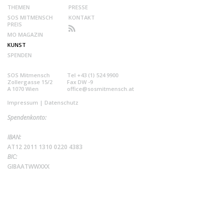
THEMEN
PRESSE
SOS MITMENSCH
KONTAKT
PREIS
MO MAGAZIN
KUNST
SPENDEN
SOS Mitmensch
Tel +43 (1) 524 9900
Zollergasse 15/2
Fax DW -9
A 1070 Wien
office@sosmitmensch.at
Impressum
|
Datenschutz
Spendenkonto:
IBAN:
AT12 2011 1310 0220 4383
BIC:
GIBAATWWXXX