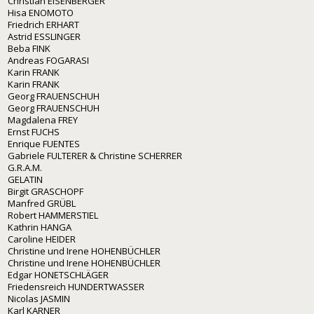
Christian EISENBERGER
Hisa ENOMOTO
Friedrich ERHART
Astrid ESSLINGER
Beba FINK
Andreas FOGARASI
Karin FRANK
Karin FRANK
Georg FRAUENSCHUH
Georg FRAUENSCHUH
Magdalena FREY
Ernst FUCHS
Enrique FUENTES
Gabriele FULTERER & Christine SCHERRER
G.R.A.M.
GELATIN
Birgit GRASCHOPF
Manfred GRÜBL
Robert HAMMERSTIEL
Kathrin HANGA
Caroline HEIDER
Christine und Irene HOHENBÜCHLER
Christine und Irene HOHENBÜCHLER
Edgar HONETSCHLÄGER
Friedensreich HUNDERTWASSER
Nicolas JASMIN
Karl KARNER