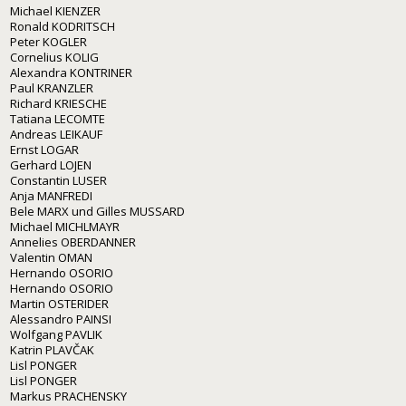
Michael KIENZER
Ronald KODRITSCH
Peter KOGLER
Cornelius KOLIG
Alexandra KONTRINER
Paul KRANZLER
Richard KRIESCHE
Tatiana LECOMTE
Andreas LEIKAUF
Ernst LOGAR
Gerhard LOJEN
Constantin LUSER
Anja MANFREDI
Bele MARX und Gilles MUSSARD
Michael MICHLMAYR
Annelies OBERDANNER
Valentin OMAN
Hernando OSORIO
Hernando OSORIO
Martin OSTERIDER
Alessandro PAINSI
Wolfgang PAVLIK
Katrin PLAVČAK
Lisl PONGER
Lisl PONGER
Markus PRACHENSKY