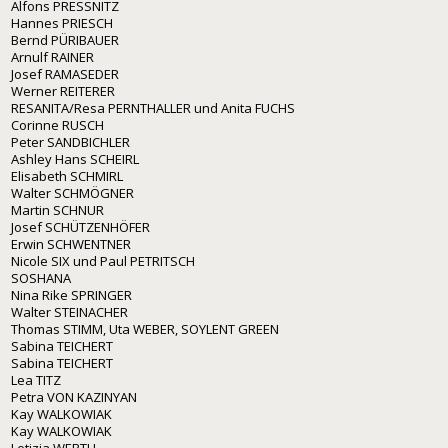
Alfons PRESSNITZ
Hannes PRIESCH
Bernd PÜRIBAUER
Arnulf RAINER
Josef RAMASEDER
Werner REITERER
RESANITA/Resa PERNTHALLER und Anita FUCHS
Corinne RUSCH
Peter SANDBICHLER
Ashley Hans SCHEIRL
Elisabeth SCHMIRL
Walter SCHMÖGNER
Martin SCHNUR
Josef SCHÜTZENHÖFER
Erwin SCHWENTNER
Nicole SIX und Paul PETRITSCH
SOSHANA
Nina Rike SPRINGER
Walter STEINACHER
Thomas STIMM, Uta WEBER, SOYLENT GREEN
Sabina TEICHERT
Sabina TEICHERT
Lea TITZ
Petra VON KAZINYAN
Kay WALKOWIAK
Kay WALKOWIAK