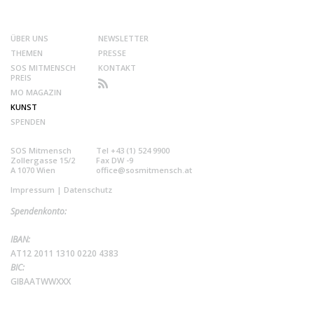
ÜBER UNS
NEWSLETTER
THEMEN
PRESSE
SOS MITMENSCH
KONTAKT
PREIS
MO MAGAZIN
KUNST
SPENDEN
SOS Mitmensch
Tel +43 (1) 524 9900
Zollergasse 15/2
Fax DW -9
A 1070 Wien
office@sosmitmensch.at
Impressum
|
Datenschutz
Spendenkonto:
IBAN:
AT12 2011 1310 0220 4383
BIC:
GIBAATWWXXX