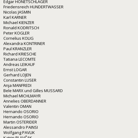
Edgar HONETSCHLÄGER
Friedensreich HUNDERTWASSER
Nicolas JASMIN
Karl KARNER
Michael KIENZER
Ronald KODRITSCH
Peter KOGLER
Cornelius KOLIG
Alexandra KONTRINER
Paul KRANZLER
Richard KRIESCHE
Tatiana LECOMTE
Andreas LEIKAUF
Ernst LOGAR
Gerhard LOJEN
Constantin LUSER
Anja MANFREDI
Bele MARX und Gilles MUSSARD
Michael MICHLMAYR
Annelies OBERDANNER
Valentin OMAN
Hernando OSORIO
Hernando OSORIO
Martin OSTERIDER
Alessandro PAINSI
Wolfgang PAVLIK
Katrin PLAVČAK