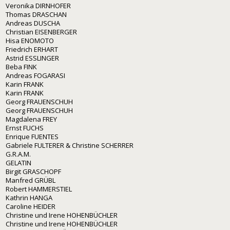
Veronika DIRNHOFER
Thomas DRASCHAN
Andreas DUSCHA
Christian EISENBERGER
Hisa ENOMOTO
Friedrich ERHART
Astrid ESSLINGER
Beba FINK
Andreas FOGARASI
Karin FRANK
Karin FRANK
Georg FRAUENSCHUH
Georg FRAUENSCHUH
Magdalena FREY
Ernst FUCHS
Enrique FUENTES
Gabriele FULTERER & Christine SCHERRER
G.R.A.M.
GELATIN
Birgit GRASCHOPF
Manfred GRÜBL
Robert HAMMERSTIEL
Kathrin HANGA
Caroline HEIDER
Christine und Irene HOHENBÜCHLER
Christine und Irene HOHENBÜCHLER