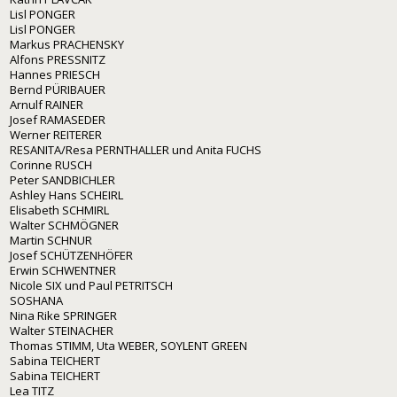
Lisl PONGER
Lisl PONGER
Markus PRACHENSKY
Alfons PRESSNITZ
Hannes PRIESCH
Bernd PÜRIBAUER
Arnulf RAINER
Josef RAMASEDER
Werner REITERER
RESANITA/Resa PERNTHALLER und Anita FUCHS
Corinne RUSCH
Peter SANDBICHLER
Ashley Hans SCHEIRL
Elisabeth SCHMIRL
Walter SCHMÖGNER
Martin SCHNUR
Josef SCHÜTZENHÖFER
Erwin SCHWENTNER
Nicole SIX und Paul PETRITSCH
SOSHANA
Nina Rike SPRINGER
Walter STEINACHER
Thomas STIMM, Uta WEBER, SOYLENT GREEN
Sabina TEICHERT
Sabina TEICHERT
Lea TITZ