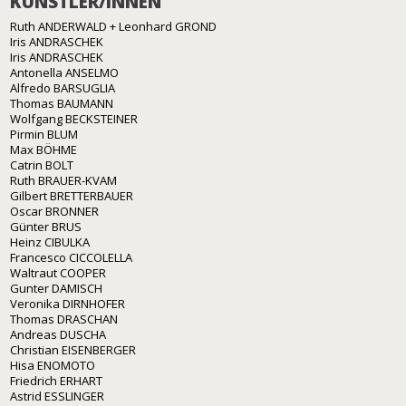
KÜNSTLER/INNEN
Ruth ANDERWALD + Leonhard GROND
Iris ANDRASCHEK
Iris ANDRASCHEK
Antonella ANSELMO
Alfredo BARSUGLIA
Thomas BAUMANN
Wolfgang BECKSTEINER
Pirmin BLUM
Max BÖHME
Catrin BOLT
Ruth BRAUER-KVAM
Gilbert BRETTERBAUER
Oscar BRONNER
Günter BRUS
Heinz CIBULKA
Francesco CICCOLELLA
Waltraut COOPER
Gunter DAMISCH
Veronika DIRNHOFER
Thomas DRASCHAN
Andreas DUSCHA
Christian EISENBERGER
Hisa ENOMOTO
Friedrich ERHART
Astrid ESSLINGER