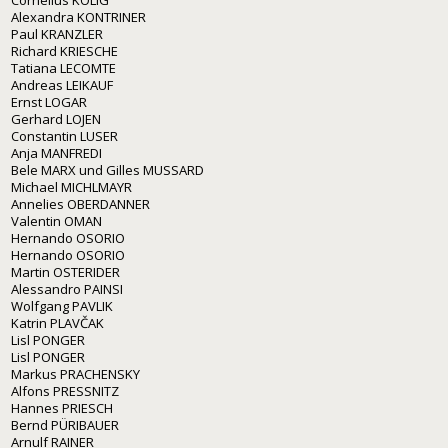
Alexandra KONTRINER
Paul KRANZLER
Richard KRIESCHE
Tatiana LECOMTE
Andreas LEIKAUF
Ernst LOGAR
Gerhard LOJEN
Constantin LUSER
Anja MANFREDI
Bele MARX und Gilles MUSSARD
Michael MICHLMAYR
Annelies OBERDANNER
Valentin OMAN
Hernando OSORIO
Hernando OSORIO
Martin OSTERIDER
Alessandro PAINSI
Wolfgang PAVLIK
Katrin PLAVČAK
Lisl PONGER
Lisl PONGER
Markus PRACHENSKY
Alfons PRESSNITZ
Hannes PRIESCH
Bernd PÜRIBAUER
Arnulf RAINER