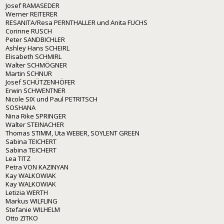
Josef RAMASEDER
Werner REITERER
RESANITA/Resa PERNTHALLER und Anita FUCHS
Corinne RUSCH
Peter SANDBICHLER
Ashley Hans SCHEIRL
Elisabeth SCHMIRL
Walter SCHMÖGNER
Martin SCHNUR
Josef SCHÜTZENHÖFER
Erwin SCHWENTNER
Nicole SIX und Paul PETRITSCH
SOSHANA
Nina Rike SPRINGER
Walter STEINACHER
Thomas STIMM, Uta WEBER, SOYLENT GREEN
Sabina TEICHERT
Sabina TEICHERT
Lea TITZ
Petra VON KAZINYAN
Kay WALKOWIAK
Kay WALKOWIAK
Letizia WERTH
Markus WILFLING
Stefanie WILHELM
Otto ZITKO