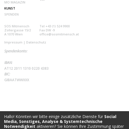
MO MAGAZIN
KUNST
SPENDEN
SOS Mitmensch
Tel +43 (1) 524 9900
Zollergasse 15/2
Fax DW -9
A 1070 Wien
office@sosmitmensch.at
Impressum
|
Datenschutz
Spendenkonto:
IBAN:
AT12 2011 1310 0220 4383
BIC:
GIBAATWWXXX
Hallo! Könnten wir bitte einige zusätzliche Dienste für
Social
Media, Sonstiges, Analyse & Systemtechnische
Notwendigkeit
aktivieren? Sie können Ihre Zustimmung später