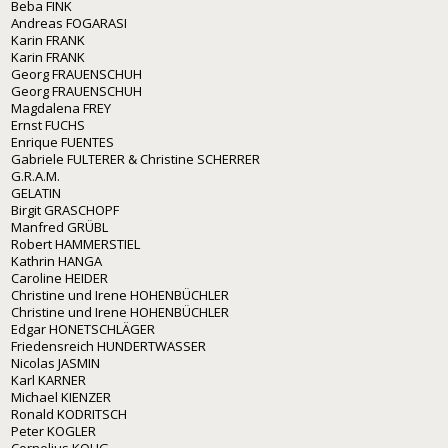
Beba FINK
Andreas FOGARASI
Karin FRANK
Karin FRANK
Georg FRAUENSCHUH
Georg FRAUENSCHUH
Magdalena FREY
Ernst FUCHS
Enrique FUENTES
Gabriele FULTERER & Christine SCHERRER
G.R.A.M.
GELATIN
Birgit GRASCHOPF
Manfred GRÜBL
Robert HAMMERSTIEL
Kathrin HANGA
Caroline HEIDER
Christine und Irene HOHENBÜCHLER
Christine und Irene HOHENBÜCHLER
Edgar HONETSCHLÄGER
Friedensreich HUNDERTWASSER
Nicolas JASMIN
Karl KARNER
Michael KIENZER
Ronald KODRITSCH
Peter KOGLER
Cornelius KOLIG