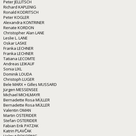
Peter JELLITSCH
Richard KAPLENIG
Ronald KODRITSCH
Peter KOGLER
Alexandra KONTRINER
Renate KORDON
Christopher Alan LANE
Leslie L. LANE
Oskar LASKE
Franka LECHNER
Franka LECHNER
Tatiana LECOMTE
Andreas LEIKAUF
Sonia LIXL
Dominik LOUDA
Christoph LUGER
Bele MARX + Gilles MUSSARD
Jürgen MESSENSEE
Michael MICHLMAYR
Bernadette Rosa MÜLLER
Bernadette Rosa MÜLLER
Valentin OMAN
Martin OSTERIDER
Stefan OSTERIDER
Fabian Erik PATZAK
Katrin PLAVČAK
Helmut POKORNIG