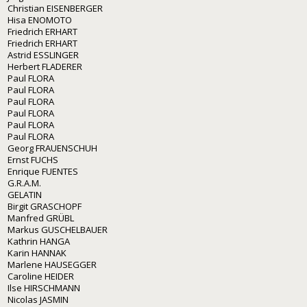
Christian EISENBERGER
Hisa ENOMOTO
Friedrich ERHART
Friedrich ERHART
Astrid ESSLINGER
Herbert FLADERER
Paul FLORA
Paul FLORA
Paul FLORA
Paul FLORA
Paul FLORA
Paul FLORA
Georg FRAUENSCHUH
Ernst FUCHS
Enrique FUENTES
G.R.A.M.
GELATIN
Birgit GRASCHOPF
Manfred GRÜBL
Markus GUSCHELBAUER
Kathrin HANGA
Karin HANNAK
Marlene HAUSEGGER
Caroline HEIDER
Ilse HIRSCHMANN
Nicolas JASMIN