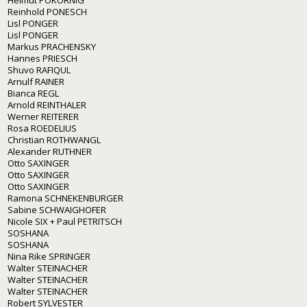
Reinhold PONESCH
Lisl PONGER
Lisl PONGER
Markus PRACHENSKY
Hannes PRIESCH
Shuvo RAFIQUL
Arnulf RAINER
Bianca REGL
Arnold REINTHALER
Werner REITERER
Rosa ROEDELIUS
Christian ROTHWANGL
Alexander RUTHNER
Otto SAXINGER
Otto SAXINGER
Otto SAXINGER
Ramona SCHNEKENBURGER
Sabine SCHWAIGHOFER
Nicole SIX + Paul PETRITSCH
SOSHANA
SOSHANA
Nina Rike SPRINGER
Walter STEINACHER
Walter STEINACHER
Walter STEINACHER
Robert SYLVESTER