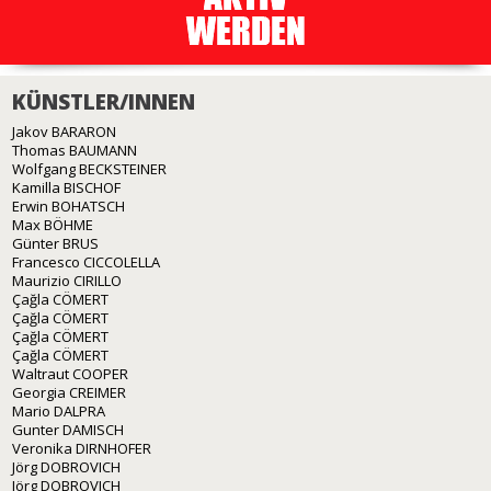
KÜNSTLER/INNEN
Jakov BARARON
Thomas BAUMANN
Wolfgang BECKSTEINER
Kamilla BISCHOF
Erwin BOHATSCH
Max BÖHME
Günter BRUS
Francesco CICCOLELLA
Maurizio CIRILLO
Çağla CÖMERT
Çağla CÖMERT
Çağla CÖMERT
Çağla CÖMERT
Waltraut COOPER
Georgia CREIMER
Mario DALPRA
Gunter DAMISCH
Veronika DIRNHOFER
Jörg DOBROVICH
Jörg DOBROVICH