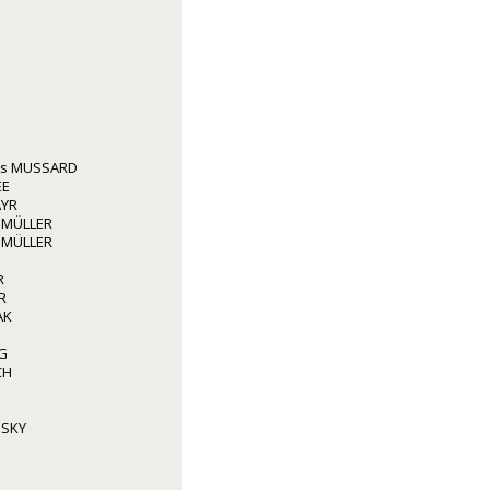
les MUSSARD
EE
AYR
 MÜLLER
 MÜLLER
R
R
AK
G
CH
NSKY