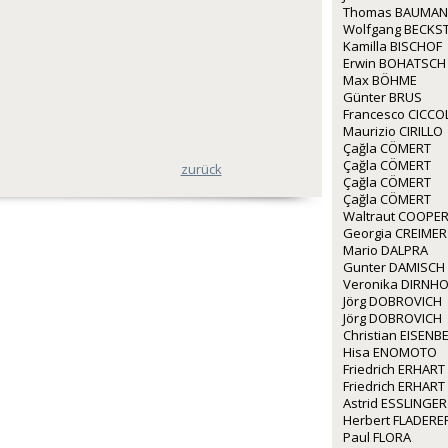
Thomas BAUMA
Wolfgang BECKS
Kamilla BISCHOF
Erwin BOHATSCH
Max BÖHME
Günter BRUS
Francesco CICCO
Maurizio CIRILLO
Çağla CÖMERT
Çağla CÖMERT
zurück
Çağla CÖMERT
Çağla CÖMERT
Waltraut COOPE
Georgia CREIMER
Mario DALPRA
Gunter DAMISCH
Veronika DIRNH
Jörg DOBROVICH
Jörg DOBROVICH
Christian EISEN
Hisa ENOMOTO
Friedrich ERHART
Friedrich ERHART
Astrid ESSLINGER
Herbert FLADERE
Paul FLORA