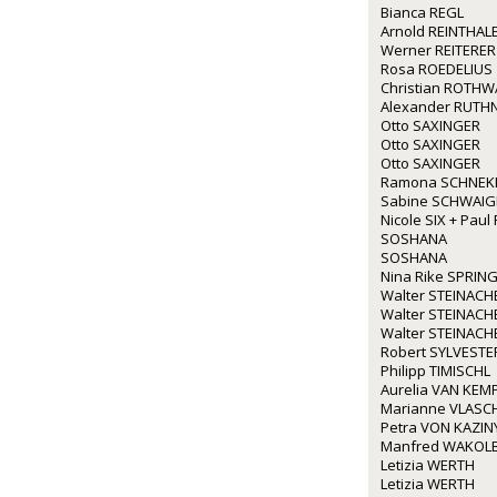
Bianca REGL
Arnold REINTHAL
Werner REITERER
Rosa ROEDELIUS
Christian ROTH
Alexander RUTH
Otto SAXINGER
Otto SAXINGER
Otto SAXINGER
Ramona SCHNEK
Sabine SCHWAI
Nicole SIX + Paul
SOSHANA
SOSHANA
Nina Rike SPRIN
Walter STEINACH
Walter STEINACH
Walter STEINACH
Robert SYLVESTE
Philipp TIMISCHL
Aurelia VAN KEM
Marianne VLASC
Petra VON KAZIN
Manfred WAKOL
Letizia WERTH
Letizia WERTH