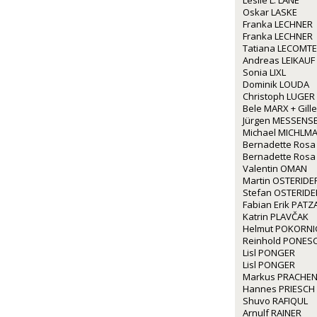
Leslie L. LANE
Oskar LASKE
Franka LECHNER
Franka LECHNER
Tatiana LECOMTE
Andreas LEIKAUF
Sonia LIXL
Dominik LOUDA
Christoph LUGER
Bele MARX + Gil
Jürgen MESSENS
Michael MICHLM
Bernadette Rosa
Bernadette Rosa
Valentin OMAN
Martin OSTERIDE
Stefan OSTERIDE
Fabian Erik PATZ
Katrin PLAVČAK
Helmut POKORNI
Reinhold PONES
Lisl PONGER
Lisl PONGER
Markus PRACHE
Hannes PRIESCH
Shuvo RAFIQUL
Arnulf RAINER