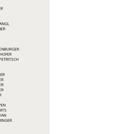
ER
WANGL
NER
ENBURGER
GHOFER
 PETRITSCH
GER
ER
ER
ER
R
PEN
HITS
YAN
BINGER