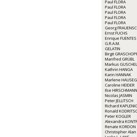
Paul FLORA
Paul FLORA
Paul FLORA
Paul FLORA
Paul FLORA
Georg FRAUENS
Ernst FUCHS
Enrique FUENTES
G.R.A.M.
GELATIN
Birgit GRASCHOP
Manfred GRÜBL
Markus GUSCHE
Kathrin HANGA
Karin HANNAK
Marlene HAUSE
Caroline HEIDER
Ilse HIRSCHMAN
Nicolas JASMIN
Peter JELLITSCH
Richard KAPLENI
Ronald KODRITS
Peter KOGLER
Alexandra KONT
Renate KORDON
Christopher Alan