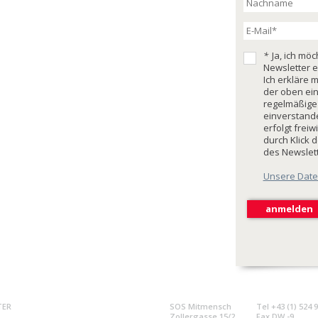
*
Ja, ich mö
Newsletter e
Ich erkläre 
der oben ei
regelmäßige
einverstande
erfolgt freiw
durch Klick 
des Newslet
Unsere Date
TER
SOS Mitmensch
Tel +43 (1) 524 
Zollergasse 15/2
Fax DW -9