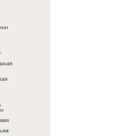
CHUH
F
LBAUER
GGER
N
G
CH
RINER
 LANE