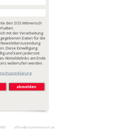
chte den SOS Mitmensch
rhalten.
mich mit der Verarbeitung
ngegebenen Daten für die
 Newsletterzusendung
n. Diese Einwilligung
illig und kann jederzeit
des Abmeldelinks am Ende
ters widerrufen werden.
nschutzerklärung
9900
office@sosmitmensch.at