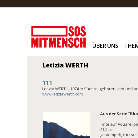
ÜBER UNS
THE
Letizia WERTH
111
Letizia WERTH, 1974 in Südtirol geboren, lebt und ar
www.letiziawerth.com
Aus der Serie "Blu
Tinte auf Aquarellpa
41,5 cm
gestempelt, rückseiti