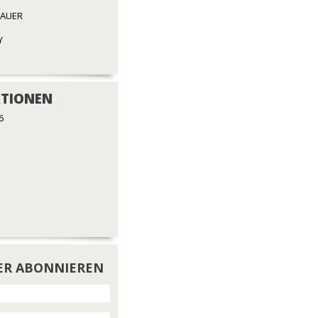
BAUER
Y
TIONEN
6
ER ABONNIEREN