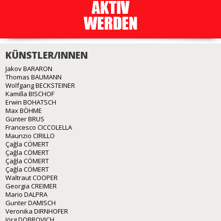
KÜNSTLER/INNEN
Jakov BARARON
Thomas BAUMANN
Wolfgang BECKSTEINER
Kamilla BISCHOF
Erwin BOHATSCH
Max BÖHME
Günter BRUS
Francesco CICCOLELLA
Maurizio CIRILLO
Çağla CÖMERT
Çağla CÖMERT
Çağla CÖMERT
Çağla CÖMERT
Waltraut COOPER
Georgia CREIMER
Mario DALPRA
Gunter DAMISCH
Veronika DIRNHOFER
Jörg DOBROVICH