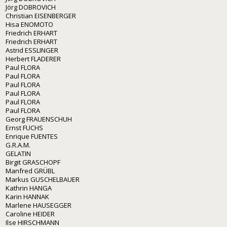
Jörg DOBROVICH
Christian EISENBERGER
Hisa ENOMOTO
Friedrich ERHART
Friedrich ERHART
Astrid ESSLINGER
Herbert FLADERER
Paul FLORA
Paul FLORA
Paul FLORA
Paul FLORA
Paul FLORA
Paul FLORA
Georg FRAUENSCHUH
Ernst FUCHS
Enrique FUENTES
G.R.A.M.
GELATIN
Birgit GRASCHOPF
Manfred GRÜBL
Markus GUSCHELBAUER
Kathrin HANGA
Karin HANNAK
Marlene HAUSEGGER
Caroline HEIDER
Ilse HIRSCHMANN