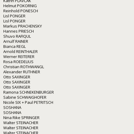
Katrin PLAVČAK
Helmut POKORNIG
Reinhold PONESCH
Lisl PONGER
Lisl PONGER
Markus PRACHENSKY
Hannes PRIESCH
Shuvo RAFIQUL
Arnulf RAINER
Bianca REGL
Arnold REINTHALER
Werner REITERER
Rosa ROEDELIUS
Christian ROTHWANGL
Alexander RUTHNER
Otto SAXINGER
Otto SAXINGER
Otto SAXINGER
Ramona SCHNEKENBURGER
Sabine SCHWAIGHOFER
Nicole SIX + Paul PETRITSCH
SOSHANA
SOSHANA
Nina Rike SPRINGER
Walter STEINACHER
Walter STEINACHER
Walter STEINACHER