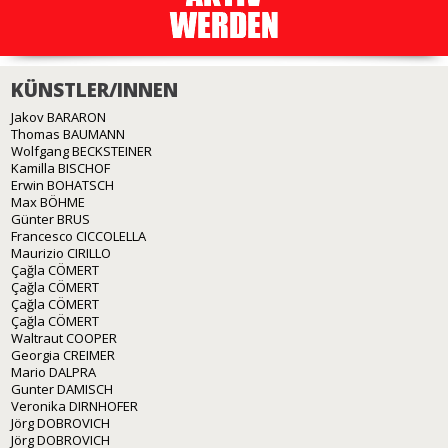
KÜNSTLER/INNEN
Jakov BARARON
Thomas BAUMANN
Wolfgang BECKSTEINER
Kamilla BISCHOF
Erwin BOHATSCH
Max BÖHME
Günter BRUS
Francesco CICCOLELLA
Maurizio CIRILLO
Çağla CÖMERT
Çağla CÖMERT
Çağla CÖMERT
Çağla CÖMERT
Waltraut COOPER
Georgia CREIMER
Mario DALPRA
Gunter DAMISCH
Veronika DIRNHOFER
Jörg DOBROVICH
Jörg DOBROVICH