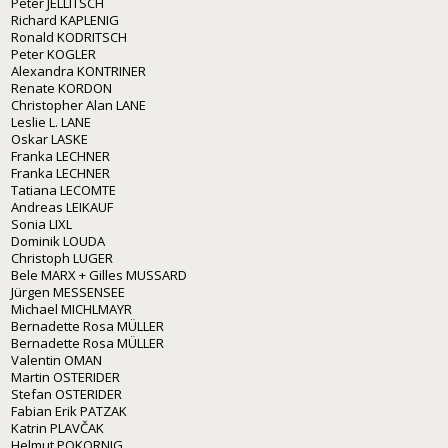
Peter JELLITSCH
Richard KAPLENIG
Ronald KODRITSCH
Peter KOGLER
Alexandra KONTRINER
Renate KORDON
Christopher Alan LANE
Leslie L. LANE
Oskar LASKE
Franka LECHNER
Franka LECHNER
Tatiana LECOMTE
Andreas LEIKAUF
Sonia LIXL
Dominik LOUDA
Christoph LUGER
Bele MARX + Gilles MUSSARD
Jürgen MESSENSEE
Michael MICHLMAYR
Bernadette Rosa MÜLLER
Bernadette Rosa MÜLLER
Valentin OMAN
Martin OSTERIDER
Stefan OSTERIDER
Fabian Erik PATZAK
Katrin PLAVČAK
Helmut POKORNIG