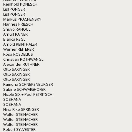
Reinhold PONESCH
Lisl PONGER
Lisl PONGER
Markus PRACHENSKY
Hannes PRIESCH
Shuvo RAFIQUL
Arnulf RAINER
Bianca REGL
Arnold REINTHALER
Werner REITERER
Rosa ROEDELIUS
Christian ROTHWANGL
Alexander RUTHNER
Otto SAXINGER
Otto SAXINGER
Otto SAXINGER
Ramona SCHNEKENBURGER
Sabine SCHWAIGHOFER
Nicole SIX + Paul PETRITSCH
SOSHANA
SOSHANA
Nina Rike SPRINGER
Walter STEINACHER
Walter STEINACHER
Walter STEINACHER
Robert SYLVESTER