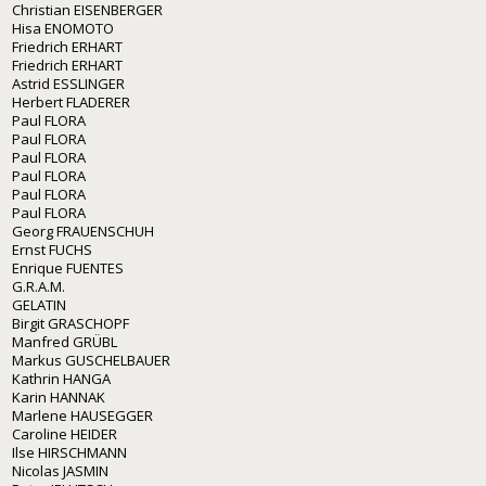
Christian EISENBERGER
Hisa ENOMOTO
Friedrich ERHART
Friedrich ERHART
Astrid ESSLINGER
Herbert FLADERER
Paul FLORA
Paul FLORA
Paul FLORA
Paul FLORA
Paul FLORA
Paul FLORA
Georg FRAUENSCHUH
Ernst FUCHS
Enrique FUENTES
G.R.A.M.
GELATIN
Birgit GRASCHOPF
Manfred GRÜBL
Markus GUSCHELBAUER
Kathrin HANGA
Karin HANNAK
Marlene HAUSEGGER
Caroline HEIDER
Ilse HIRSCHMANN
Nicolas JASMIN