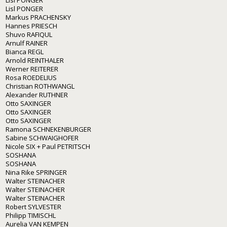
Lisl PONGER
Markus PRACHENSKY
Hannes PRIESCH
Shuvo RAFIQUL
Arnulf RAINER
Bianca REGL
Arnold REINTHALER
Werner REITERER
Rosa ROEDELIUS
Christian ROTHWANGL
Alexander RUTHNER
Otto SAXINGER
Otto SAXINGER
Otto SAXINGER
Ramona SCHNEKENBURGER
Sabine SCHWAIGHOFER
Nicole SIX + Paul PETRITSCH
SOSHANA
SOSHANA
Nina Rike SPRINGER
Walter STEINACHER
Walter STEINACHER
Walter STEINACHER
Robert SYLVESTER
Philipp TIMISCHL
Aurelia VAN KEMPEN