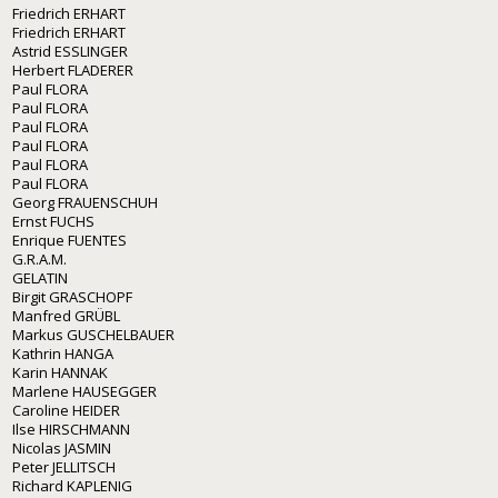
Friedrich ERHART
Friedrich ERHART
Astrid ESSLINGER
Herbert FLADERER
Paul FLORA
Paul FLORA
Paul FLORA
Paul FLORA
Paul FLORA
Paul FLORA
Georg FRAUENSCHUH
Ernst FUCHS
Enrique FUENTES
G.R.A.M.
GELATIN
Birgit GRASCHOPF
Manfred GRÜBL
Markus GUSCHELBAUER
Kathrin HANGA
Karin HANNAK
Marlene HAUSEGGER
Caroline HEIDER
Ilse HIRSCHMANN
Nicolas JASMIN
Peter JELLITSCH
Richard KAPLENIG