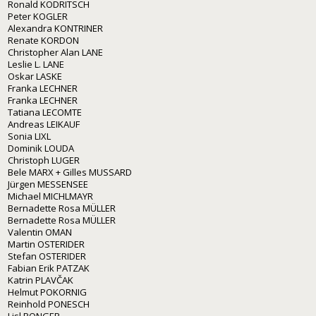
Ronald KODRITSCH
Peter KOGLER
Alexandra KONTRINER
Renate KORDON
Christopher Alan LANE
Leslie L. LANE
Oskar LASKE
Franka LECHNER
Franka LECHNER
Tatiana LECOMTE
Andreas LEIKAUF
Sonia LIXL
Dominik LOUDA
Christoph LUGER
Bele MARX + Gilles MUSSARD
Jürgen MESSENSEE
Michael MICHLMAYR
Bernadette Rosa MÜLLER
Bernadette Rosa MÜLLER
Valentin OMAN
Martin OSTERIDER
Stefan OSTERIDER
Fabian Erik PATZAK
Katrin PLAVČAK
Helmut POKORNIG
Reinhold PONESCH
Lisl PONGER