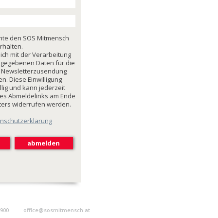
chte den SOS Mitmensch
rhalten.
mich mit der Verarbeitung
ngegebenen Daten für die
 Newsletterzusendung
n. Diese Einwilligung
illig und kann jederzeit
des Abmeldelinks am Ende
ters widerrufen werden.
nschutzerklärung
9900
office@sosmitmensch.at