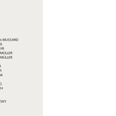
les MUSSARD
EE
AYR
 MÜLLER
 MÜLLER
R
R
AK
G
CH
NSKY