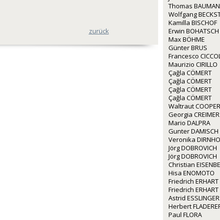
Thomas BAUMA
Wolfgang BECKS
Kamilla BISCHOF
zurück
Erwin BOHATSCH
Max BÖHME
Günter BRUS
Francesco CICCO
Maurizio CIRILLO
Çağla CÖMERT
Çağla CÖMERT
Çağla CÖMERT
Çağla CÖMERT
Waltraut COOPE
Georgia CREIMER
Mario DALPRA
Gunter DAMISCH
Veronika DIRNH
Jörg DOBROVICH
Jörg DOBROVICH
Christian EISEN
Hisa ENOMOTO
Friedrich ERHART
Friedrich ERHART
Astrid ESSLINGER
Herbert FLADERE
Paul FLORA