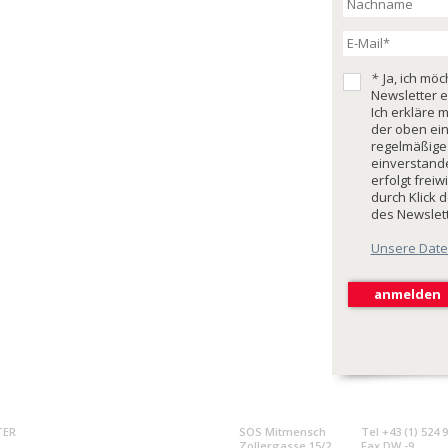
*
Ja, ich mö
Newsletter e
Ich erkläre 
der oben ei
regelmäßige
einverstande
erfolgt freiw
durch Klick 
des Newslet
Unsere Date
TER
SOS Mitmensch
Tel +43 (1) 524 
Zollergasse 15/2
Fax DW -9