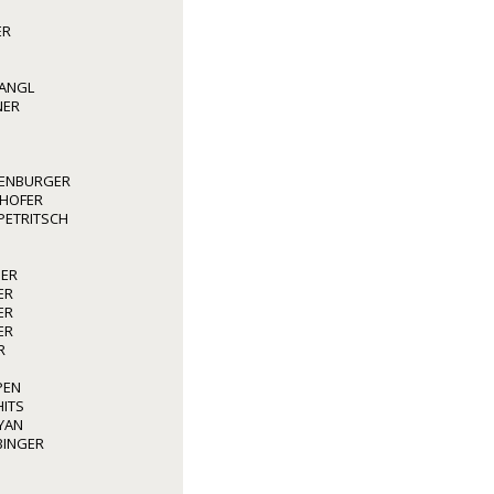
ER
WANGL
NER
ENBURGER
GHOFER
 PETRITSCH
GER
ER
ER
ER
R
PEN
HITS
YAN
BINGER