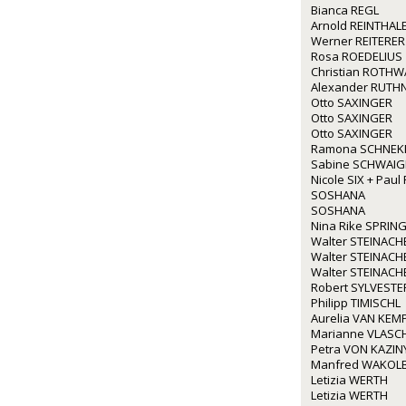
Bianca REGL
Arnold REINTHAL
Werner REITERER
Rosa ROEDELIUS
Christian ROTH
Alexander RUTH
Otto SAXINGER
Otto SAXINGER
Otto SAXINGER
Ramona SCHNEK
Sabine SCHWAI
Nicole SIX + Paul
SOSHANA
SOSHANA
Nina Rike SPRIN
Walter STEINACH
Walter STEINACH
Walter STEINACH
Robert SYLVESTE
Philipp TIMISCHL
Aurelia VAN KEM
Marianne VLASC
Petra VON KAZIN
Manfred WAKOL
Letizia WERTH
Letizia WERTH