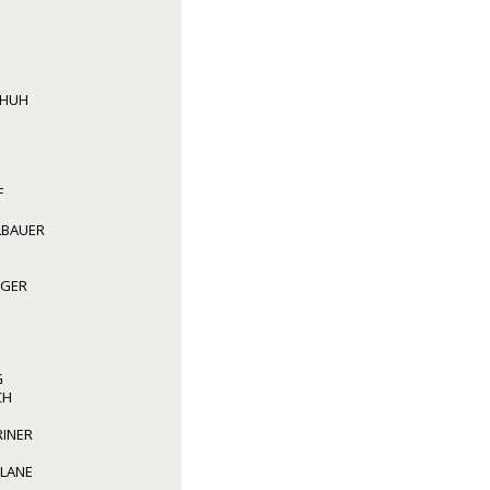
CHUH
F
LBAUER
GGER
N
G
CH
RINER
 LANE