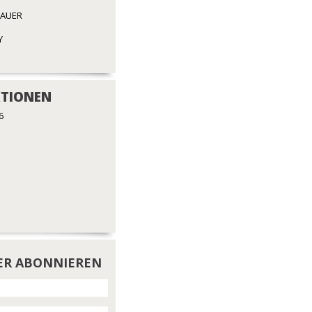
BAUER
Y
TIONEN
6
ER ABONNIEREN