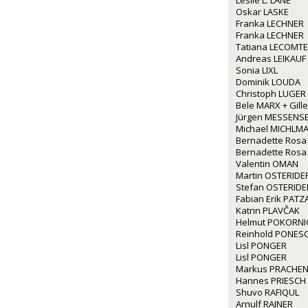
Leslie L. LANE
Oskar LASKE
Franka LECHNER
Franka LECHNER
Tatiana LECOMTE
Andreas LEIKAUF
Sonia LIXL
Dominik LOUDA
Christoph LUGER
Bele MARX + Gil
Jürgen MESSENS
Michael MICHLM
Bernadette Rosa
Bernadette Rosa
Valentin OMAN
Martin OSTERIDE
Stefan OSTERIDE
Fabian Erik PATZ
Katrin PLAVČAK
Helmut POKORNI
Reinhold PONES
Lisl PONGER
Lisl PONGER
Markus PRACHE
Hannes PRIESCH
Shuvo RAFIQUL
Arnulf RAINER