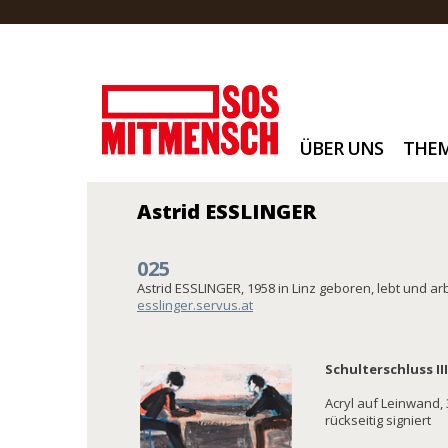
ÜBER UNS
THE
Astrid ESSLINGER
025
Astrid ESSLINGER, 1958 in Linz geboren, lebt und arb
esslinger.servus.at
Schulterschluss III
Acryl auf Leinwand, 
rückseitig signiert