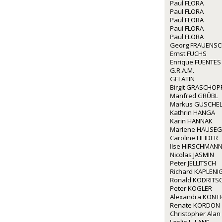
Paul FLORA
Paul FLORA
Paul FLORA
Paul FLORA
Paul FLORA
Georg FRAUENS
Ernst FUCHS
Enrique FUENTES
G.R.A.M.
GELATIN
Birgit GRASCHOP
Manfred GRÜBL
Markus GUSCHE
Kathrin HANGA
Karin HANNAK
Marlene HAUSE
Caroline HEIDER
Ilse HIRSCHMAN
Nicolas JASMIN
Peter JELLITSCH
Richard KAPLENI
Ronald KODRITS
Peter KOGLER
Alexandra KONT
Renate KORDON
Christopher Alan