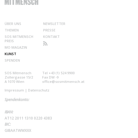
ÜBER UNS
NEWSLETTER
THEMEN
PRESSE
SOS MITMENSCH
KONTAKT
PREIS
MO MAGAZIN
KUNST
SPENDEN
SOS Mitmensch
Tel +43 (1) 524 9900
Zollergasse 15/2
Fax DW -9
A 1070 Wien
office@sosmitmensch.at
Impressum
|
Datenschutz
Spendenkonto:
IBAN:
AT12 2011 1310 0220 4383
BIC:
GIBAATWWXXX