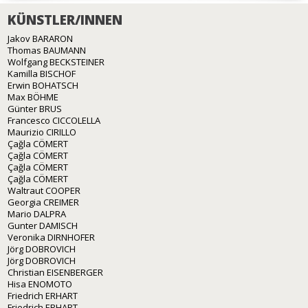
KÜNSTLER/INNEN
Jakov BARARON
Thomas BAUMANN
Wolfgang BECKSTEINER
Kamilla BISCHOF
Erwin BOHATSCH
Max BÖHME
Günter BRUS
Francesco CICCOLELLA
Maurizio CIRILLO
Çağla CÖMERT
Çağla CÖMERT
Çağla CÖMERT
Çağla CÖMERT
Waltraut COOPER
Georgia CREIMER
Mario DALPRA
Gunter DAMISCH
Veronika DIRNHOFER
Jörg DOBROVICH
Jörg DOBROVICH
Christian EISENBERGER
Hisa ENOMOTO
Friedrich ERHART
Friedrich ERHART