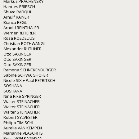
Markus PRACHENSKY
Hannes PRIESCH
Shuvo RAFIQUL
Arnulf RAINER
Bianca REGL
Arnold REINTHALER
Werner REITERER
Rosa ROEDELIUS
Christian ROTHWANGL
Alexander RUTHNER
Otto SAXINGER
Otto SAXINGER
Otto SAXINGER
Ramona SCHNEKENBURGER
Sabine SCHWAIGHOFER
Nicole SIX + Paul PETRITSCH
SOSHANA
SOSHANA
Nina Rike SPRINGER
Walter STEINACHER
Walter STEINACHER
Walter STEINACHER
Robert SYLVESTER
Philipp TIMISCHL
Aurelia VAN KEMPEN
Marianne VLASCHITS
Petra VON KAZINYAN