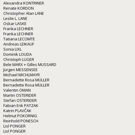
Alexandra KONTRINER
Renate KORDON
Christopher Alan LANE
Leslie L. LANE
Oskar LASKE
Franka LECHNER
Franka LECHNER
Tatiana LECOMTE
Andreas LEIKAUF
Sonia LIXL
Dominik LOUDA
Christoph LUGER
Bele MARX + Gilles MUSSARD
Jürgen MESSENSEE
Michael MICHLMAYR
Bernadette Rosa MÜLLER
Bernadette Rosa MÜLLER
Valentin OMAN
Martin OSTERIDER
Stefan OSTERIDER
Fabian Erik PATZAK
Katrin PLAVČAK
Helmut POKORNIG
Reinhold PONESCH
Lisl PONGER
Lisl PONGER