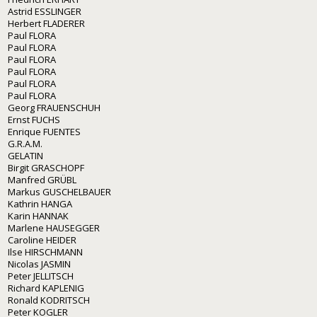
Astrid ESSLINGER
Herbert FLADERER
Paul FLORA
Paul FLORA
Paul FLORA
Paul FLORA
Paul FLORA
Paul FLORA
Georg FRAUENSCHUH
Ernst FUCHS
Enrique FUENTES
G.R.A.M.
GELATIN
Birgit GRASCHOPF
Manfred GRÜBL
Markus GUSCHELBAUER
Kathrin HANGA
Karin HANNAK
Marlene HAUSEGGER
Caroline HEIDER
Ilse HIRSCHMANN
Nicolas JASMIN
Peter JELLITSCH
Richard KAPLENIG
Ronald KODRITSCH
Peter KOGLER