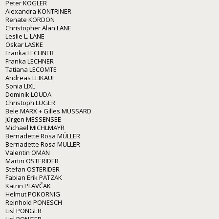
Peter KOGLER
Alexandra KONTRINER
Renate KORDON
Christopher Alan LANE
Leslie L. LANE
Oskar LASKE
Franka LECHNER
Franka LECHNER
Tatiana LECOMTE
Andreas LEIKAUF
Sonia LIXL
Dominik LOUDA
Christoph LUGER
Bele MARX + Gilles MUSSARD
Jürgen MESSENSEE
Michael MICHLMAYR
Bernadette Rosa MÜLLER
Bernadette Rosa MÜLLER
Valentin OMAN
Martin OSTERIDER
Stefan OSTERIDER
Fabian Erik PATZAK
Katrin PLAVČAK
Helmut POKORNIG
Reinhold PONESCH
Lisl PONGER
Lisl PONGER