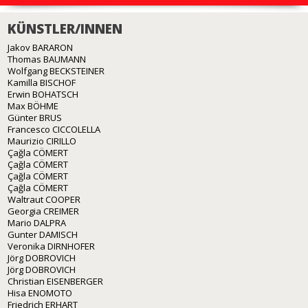
KÜNSTLER/INNEN
Jakov BARARON
Thomas BAUMANN
Wolfgang BECKSTEINER
Kamilla BISCHOF
Erwin BOHATSCH
Max BÖHME
Günter BRUS
Francesco CICCOLELLA
Maurizio CIRILLO
Çağla CÖMERT
Çağla CÖMERT
Çağla CÖMERT
Çağla CÖMERT
Waltraut COOPER
Georgia CREIMER
Mario DALPRA
Gunter DAMISCH
Veronika DIRNHOFER
Jörg DOBROVICH
Jörg DOBROVICH
Christian EISENBERGER
Hisa ENOMOTO
Friedrich ERHART