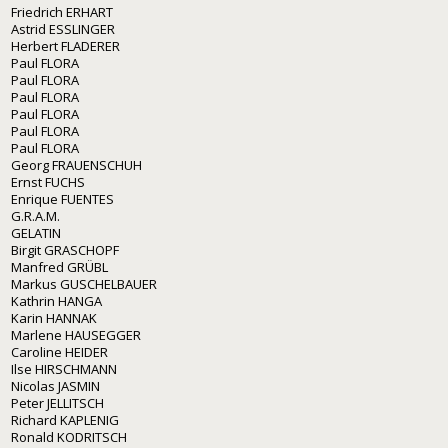
Friedrich ERHART
Astrid ESSLINGER
Herbert FLADERER
Paul FLORA
Paul FLORA
Paul FLORA
Paul FLORA
Paul FLORA
Paul FLORA
Georg FRAUENSCHUH
Ernst FUCHS
Enrique FUENTES
G.R.A.M.
GELATIN
Birgit GRASCHOPF
Manfred GRÜBL
Markus GUSCHELBAUER
Kathrin HANGA
Karin HANNAK
Marlene HAUSEGGER
Caroline HEIDER
Ilse HIRSCHMANN
Nicolas JASMIN
Peter JELLITSCH
Richard KAPLENIG
Ronald KODRITSCH