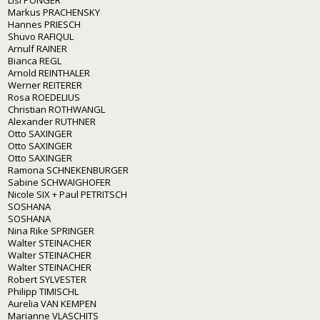
Markus PRACHENSKY
Hannes PRIESCH
Shuvo RAFIQUL
Arnulf RAINER
Bianca REGL
Arnold REINTHALER
Werner REITERER
Rosa ROEDELIUS
Christian ROTHWANGL
Alexander RUTHNER
Otto SAXINGER
Otto SAXINGER
Otto SAXINGER
Ramona SCHNEKENBURGER
Sabine SCHWAIGHOFER
Nicole SIX + Paul PETRITSCH
SOSHANA
SOSHANA
Nina Rike SPRINGER
Walter STEINACHER
Walter STEINACHER
Walter STEINACHER
Robert SYLVESTER
Philipp TIMISCHL
Aurelia VAN KEMPEN
Marianne VLASCHITS