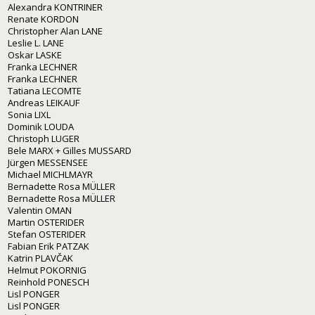
Alexandra KONTRINER
Renate KORDON
Christopher Alan LANE
Leslie L. LANE
Oskar LASKE
Franka LECHNER
Franka LECHNER
Tatiana LECOMTE
Andreas LEIKAUF
Sonia LIXL
Dominik LOUDA
Christoph LUGER
Bele MARX + Gilles MUSSARD
Jürgen MESSENSEE
Michael MICHLMAYR
Bernadette Rosa MÜLLER
Bernadette Rosa MÜLLER
Valentin OMAN
Martin OSTERIDER
Stefan OSTERIDER
Fabian Erik PATZAK
Katrin PLAVČAK
Helmut POKORNIG
Reinhold PONESCH
Lisl PONGER
Lisl PONGER