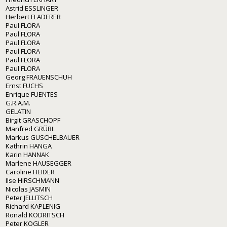
Astrid ESSLINGER
Herbert FLADERER
Paul FLORA
Paul FLORA
Paul FLORA
Paul FLORA
Paul FLORA
Paul FLORA
Georg FRAUENSCHUH
Ernst FUCHS
Enrique FUENTES
G.R.A.M.
GELATIN
Birgit GRASCHOPF
Manfred GRÜBL
Markus GUSCHELBAUER
Kathrin HANGA
Karin HANNAK
Marlene HAUSEGGER
Caroline HEIDER
Ilse HIRSCHMANN
Nicolas JASMIN
Peter JELLITSCH
Richard KAPLENIG
Ronald KODRITSCH
Peter KOGLER