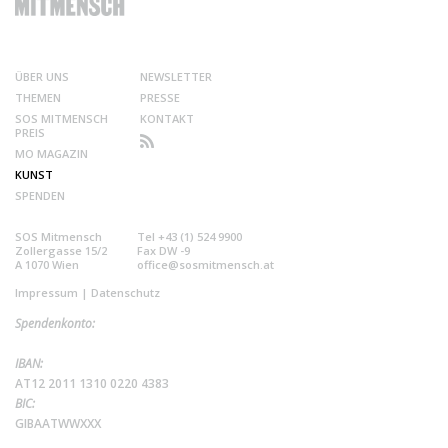
ÜBER UNS
NEWSLETTER
THEMEN
PRESSE
SOS MITMENSCH
KONTAKT
PREIS
MO MAGAZIN
KUNST
SPENDEN
SOS Mitmensch
Tel +43 (1) 524 9900
Zollergasse 15/2
Fax DW -9
A 1070 Wien
office@sosmitmensch.at
Impressum
|
Datenschutz
Spendenkonto:
IBAN:
AT12 2011 1310 0220 4383
BIC:
GIBAATWWXXX