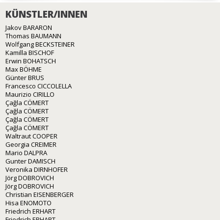
KÜNSTLER/INNEN
Jakov BARARON
Thomas BAUMANN
Wolfgang BECKSTEINER
Kamilla BISCHOF
Erwin BOHATSCH
Max BÖHME
Günter BRUS
Francesco CICCOLELLA
Maurizio CIRILLO
Çağla CÖMERT
Çağla CÖMERT
Çağla CÖMERT
Çağla CÖMERT
Waltraut COOPER
Georgia CREIMER
Mario DALPRA
Gunter DAMISCH
Veronika DIRNHOFER
Jörg DOBROVICH
Jörg DOBROVICH
Christian EISENBERGER
Hisa ENOMOTO
Friedrich ERHART
Friedrich ERHART