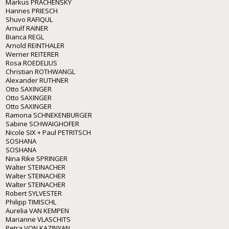
Markus PRACHENSKY
Hannes PRIESCH
Shuvo RAFIQUL
Arnulf RAINER
Bianca REGL
Arnold REINTHALER
Werner REITERER
Rosa ROEDELIUS
Christian ROTHWANGL
Alexander RUTHNER
Otto SAXINGER
Otto SAXINGER
Otto SAXINGER
Ramona SCHNEKENBURGER
Sabine SCHWAIGHOFER
Nicole SIX + Paul PETRITSCH
SOSHANA
SOSHANA
Nina Rike SPRINGER
Walter STEINACHER
Walter STEINACHER
Walter STEINACHER
Robert SYLVESTER
Philipp TIMISCHL
Aurelia VAN KEMPEN
Marianne VLASCHITS
Petra VON KAZINYAN