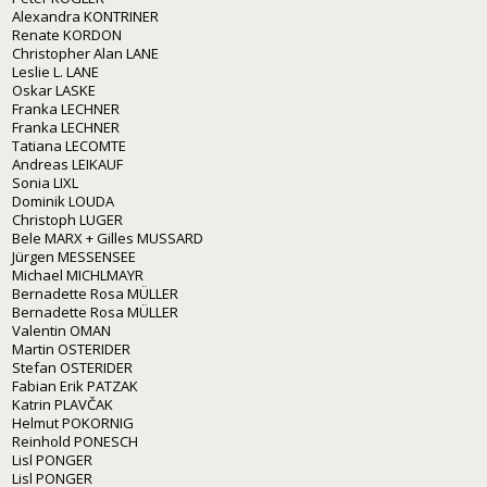
Alexandra KONTRINER
Renate KORDON
Christopher Alan LANE
Leslie L. LANE
Oskar LASKE
Franka LECHNER
Franka LECHNER
Tatiana LECOMTE
Andreas LEIKAUF
Sonia LIXL
Dominik LOUDA
Christoph LUGER
Bele MARX + Gilles MUSSARD
Jürgen MESSENSEE
Michael MICHLMAYR
Bernadette Rosa MÜLLER
Bernadette Rosa MÜLLER
Valentin OMAN
Martin OSTERIDER
Stefan OSTERIDER
Fabian Erik PATZAK
Katrin PLAVČAK
Helmut POKORNIG
Reinhold PONESCH
Lisl PONGER
Lisl PONGER