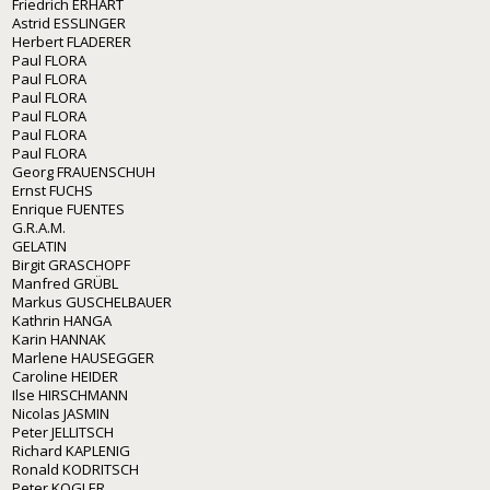
Friedrich ERHART
Astrid ESSLINGER
Herbert FLADERER
Paul FLORA
Paul FLORA
Paul FLORA
Paul FLORA
Paul FLORA
Paul FLORA
Georg FRAUENSCHUH
Ernst FUCHS
Enrique FUENTES
G.R.A.M.
GELATIN
Birgit GRASCHOPF
Manfred GRÜBL
Markus GUSCHELBAUER
Kathrin HANGA
Karin HANNAK
Marlene HAUSEGGER
Caroline HEIDER
Ilse HIRSCHMANN
Nicolas JASMIN
Peter JELLITSCH
Richard KAPLENIG
Ronald KODRITSCH
Peter KOGLER