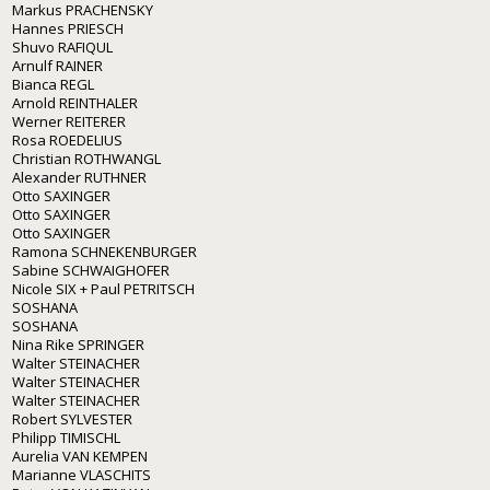
Markus PRACHENSKY
Hannes PRIESCH
Shuvo RAFIQUL
Arnulf RAINER
Bianca REGL
Arnold REINTHALER
Werner REITERER
Rosa ROEDELIUS
Christian ROTHWANGL
Alexander RUTHNER
Otto SAXINGER
Otto SAXINGER
Otto SAXINGER
Ramona SCHNEKENBURGER
Sabine SCHWAIGHOFER
Nicole SIX + Paul PETRITSCH
SOSHANA
SOSHANA
Nina Rike SPRINGER
Walter STEINACHER
Walter STEINACHER
Walter STEINACHER
Robert SYLVESTER
Philipp TIMISCHL
Aurelia VAN KEMPEN
Marianne VLASCHITS