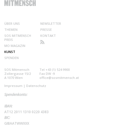
ÜBER UNS
NEWSLETTER
THEMEN
PRESSE
SOS MITMENSCH
KONTAKT
PREIS
MO MAGAZIN
KUNST
SPENDEN
SOS Mitmensch
Tel +43 (1) 524 9900
Zollergasse 15/2
Fax DW -9
A 1070 Wien
office@sosmitmensch.at
Impressum
|
Datenschutz
Spendenkonto:
IBAN:
AT12 2011 1310 0220 4383
BIC:
GIBAATWWXXX