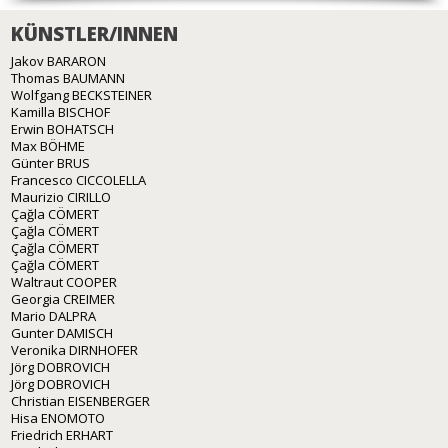
KÜNSTLER/INNEN
Jakov BARARON
Thomas BAUMANN
Wolfgang BECKSTEINER
Kamilla BISCHOF
Erwin BOHATSCH
Max BÖHME
Günter BRUS
Francesco CICCOLELLA
Maurizio CIRILLO
Çağla CÖMERT
Çağla CÖMERT
Çağla CÖMERT
Çağla CÖMERT
Waltraut COOPER
Georgia CREIMER
Mario DALPRA
Gunter DAMISCH
Veronika DIRNHOFER
Jörg DOBROVICH
Jörg DOBROVICH
Christian EISENBERGER
Hisa ENOMOTO
Friedrich ERHART