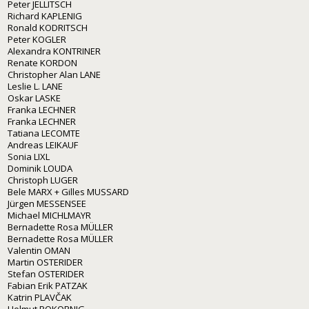
Peter JELLITSCH
Richard KAPLENIG
Ronald KODRITSCH
Peter KOGLER
Alexandra KONTRINER
Renate KORDON
Christopher Alan LANE
Leslie L. LANE
Oskar LASKE
Franka LECHNER
Franka LECHNER
Tatiana LECOMTE
Andreas LEIKAUF
Sonia LIXL
Dominik LOUDA
Christoph LUGER
Bele MARX + Gilles MUSSARD
Jürgen MESSENSEE
Michael MICHLMAYR
Bernadette Rosa MÜLLER
Bernadette Rosa MÜLLER
Valentin OMAN
Martin OSTERIDER
Stefan OSTERIDER
Fabian Erik PATZAK
Katrin PLAVČAK
Helmut POKORNIG