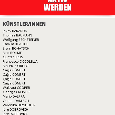
KÜNSTLER/INNEN
Jakov BARARON
Thomas BAUMANN
Wolfgang BECKSTEINER
Kamilla BISCHOF
Erwin BOHATSCH
Max BÖHME
Günter BRUS
Francesco CICCOLELLA
Maurizio CIRILLO
Çağla CÖMERT
Çağla CÖMERT
Çağla CÖMERT
Çağla CÖMERT
Waltraut COOPER
Georgia CREIMER
Mario DALPRA
Gunter DAMISCH
Veronika DIRNHOFER
Jörg DOBROVICH
Jörg DOBROVICH