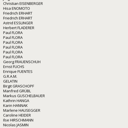
Christian EISENBERGER
Hisa ENOMOTO
Friedrich ERHART
Friedrich ERHART
Astrid ESSLINGER
Herbert FLADERER
Paul FLORA
Paul FLORA
Paul FLORA
Paul FLORA
Paul FLORA
Paul FLORA
Georg FRAUENSCHUH
Ernst FUCHS
Enrique FUENTES
G.R.A.M.
GELATIN
Birgit GRASCHOPF
Manfred GRÜBL
Markus GUSCHELBAUER
Kathrin HANGA
Karin HANNAK
Marlene HAUSEGGER
Caroline HEIDER
Ilse HIRSCHMANN
Nicolas JASMIN