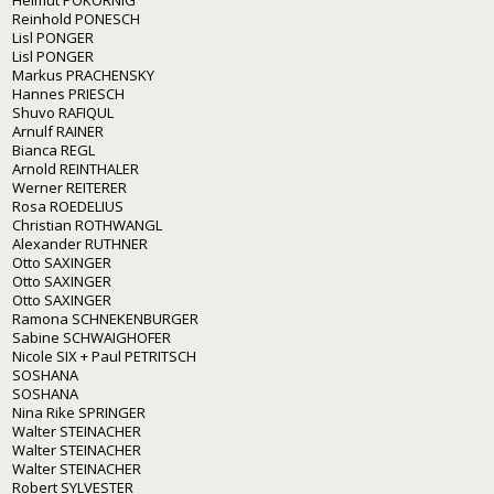
Reinhold PONESCH
Lisl PONGER
Lisl PONGER
Markus PRACHENSKY
Hannes PRIESCH
Shuvo RAFIQUL
Arnulf RAINER
Bianca REGL
Arnold REINTHALER
Werner REITERER
Rosa ROEDELIUS
Christian ROTHWANGL
Alexander RUTHNER
Otto SAXINGER
Otto SAXINGER
Otto SAXINGER
Ramona SCHNEKENBURGER
Sabine SCHWAIGHOFER
Nicole SIX + Paul PETRITSCH
SOSHANA
SOSHANA
Nina Rike SPRINGER
Walter STEINACHER
Walter STEINACHER
Walter STEINACHER
Robert SYLVESTER