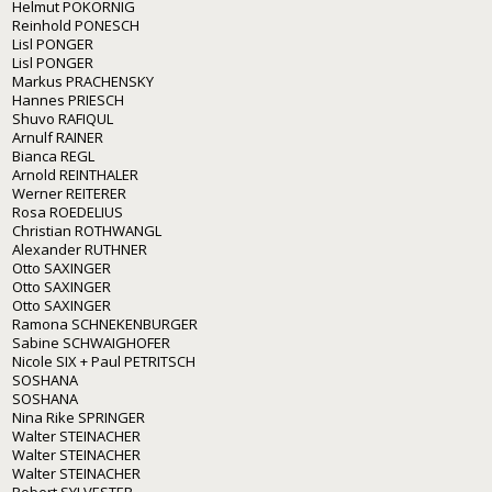
Helmut POKORNIG
Reinhold PONESCH
Lisl PONGER
Lisl PONGER
Markus PRACHENSKY
Hannes PRIESCH
Shuvo RAFIQUL
Arnulf RAINER
Bianca REGL
Arnold REINTHALER
Werner REITERER
Rosa ROEDELIUS
Christian ROTHWANGL
Alexander RUTHNER
Otto SAXINGER
Otto SAXINGER
Otto SAXINGER
Ramona SCHNEKENBURGER
Sabine SCHWAIGHOFER
Nicole SIX + Paul PETRITSCH
SOSHANA
SOSHANA
Nina Rike SPRINGER
Walter STEINACHER
Walter STEINACHER
Walter STEINACHER