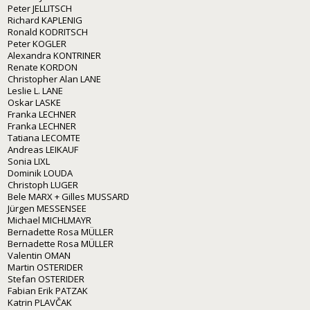
Peter JELLITSCH
Richard KAPLENIG
Ronald KODRITSCH
Peter KOGLER
Alexandra KONTRINER
Renate KORDON
Christopher Alan LANE
Leslie L. LANE
Oskar LASKE
Franka LECHNER
Franka LECHNER
Tatiana LECOMTE
Andreas LEIKAUF
Sonia LIXL
Dominik LOUDA
Christoph LUGER
Bele MARX + Gilles MUSSARD
Jürgen MESSENSEE
Michael MICHLMAYR
Bernadette Rosa MÜLLER
Bernadette Rosa MÜLLER
Valentin OMAN
Martin OSTERIDER
Stefan OSTERIDER
Fabian Erik PATZAK
Katrin PLAVČAK