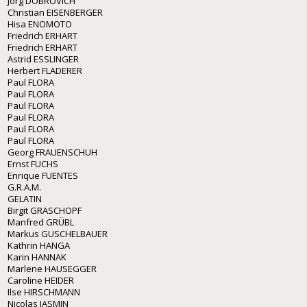
Jörg DOBROVICH
Christian EISENBERGER
Hisa ENOMOTO
Friedrich ERHART
Friedrich ERHART
Astrid ESSLINGER
Herbert FLADERER
Paul FLORA
Paul FLORA
Paul FLORA
Paul FLORA
Paul FLORA
Paul FLORA
Georg FRAUENSCHUH
Ernst FUCHS
Enrique FUENTES
G.R.A.M.
GELATIN
Birgit GRASCHOPF
Manfred GRÜBL
Markus GUSCHELBAUER
Kathrin HANGA
Karin HANNAK
Marlene HAUSEGGER
Caroline HEIDER
Ilse HIRSCHMANN
Nicolas JASMIN