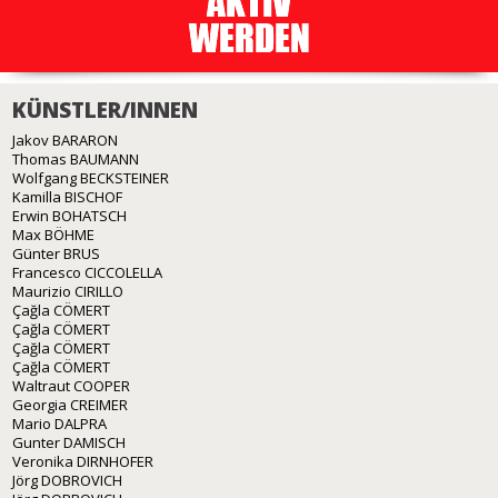
KÜNSTLER/INNEN
Jakov BARARON
Thomas BAUMANN
Wolfgang BECKSTEINER
Kamilla BISCHOF
Erwin BOHATSCH
Max BÖHME
Günter BRUS
Francesco CICCOLELLA
Maurizio CIRILLO
Çağla CÖMERT
Çağla CÖMERT
Çağla CÖMERT
Çağla CÖMERT
Waltraut COOPER
Georgia CREIMER
Mario DALPRA
Gunter DAMISCH
Veronika DIRNHOFER
Jörg DOBROVICH