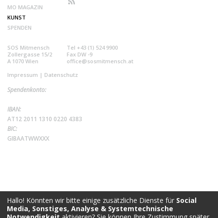
MO MAGAZIN
KUNST
SPENDEN
SOS Mitmensch
Tel +43 (1) 524 9900
Zollergasse 15/2
Fax DW -9
A 1070 Wien
office@sosmitmensch.at
Impressum
|
Datenschutz
Spendenkonto:
IBAN:
AT12 2011 1310 0220 4383
BIC:
GIBAATWWXXX
Hallo! Könnten wir bitte einige zusätzliche Dienste für
Social
Media, Sonstiges, Analyse & Systemtechnische
Notwendigkeit
aktivieren? Sie können Ihre Zustimmung später