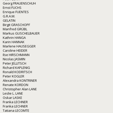
Georg FRAUENSCHUH
Ernst FUCHS
Enrique FUENTES
G.R.A.M.
GELATIN
Birgit GRASCHOPF
Manfred GRÜBL
Markus GUSCHELBAUER
Kathrin HANGA
Karin HANNAK
Marlene HAUSEGGER
Caroline HEIDER
Ilse HIRSCHMANN
Nicolas JASMIN
Peter JELLITSCH
Richard KAPLENIG
Ronald KODRITSCH
Peter KOGLER
Alexandra KONTRINER
Renate KORDON
Christopher Alan LANE
Leslie L. LANE
Oskar LASKE
Franka LECHNER
Franka LECHNER
Tatiana LECOMTE