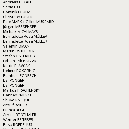
Andreas LEIKAUF
Sonia LIXL
Dominik LOUDA
Christoph LUGER
Bele MARX + Gilles MUSSARD
Jürgen MESSENSEE
Michael MICHLMAYR
Bernadette Rosa MÜLLER
Bernadette Rosa MÜLLER
Valentin OMAN
Martin OSTERIDER
Stefan OSTERIDER
Fabian Erik PATZAK
Katrin PLAVČAK
Helmut POKORNIG
Reinhold PONESCH
Lisl PONGER
Lisl PONGER
Markus PRACHENSKY
Hannes PRIESCH
Shuvo RAFIQUL
Arnulf RAINER
Bianca REGL
Arnold REINTHALER
Werner REITERER
Rosa ROEDELIUS