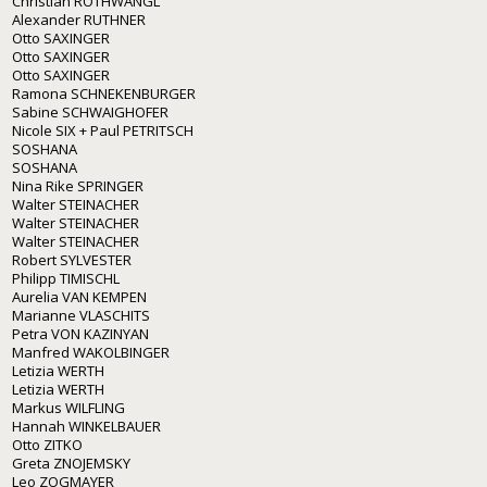
Christian ROTHWANGL
Alexander RUTHNER
Otto SAXINGER
Otto SAXINGER
Otto SAXINGER
Ramona SCHNEKENBURGER
Sabine SCHWAIGHOFER
Nicole SIX + Paul PETRITSCH
SOSHANA
SOSHANA
Nina Rike SPRINGER
Walter STEINACHER
Walter STEINACHER
Walter STEINACHER
Robert SYLVESTER
Philipp TIMISCHL
Aurelia VAN KEMPEN
Marianne VLASCHITS
Petra VON KAZINYAN
Manfred WAKOLBINGER
Letizia WERTH
Letizia WERTH
Markus WILFLING
Hannah WINKELBAUER
Otto ZITKO
Greta ZNOJEMSKY
Leo ZOGMAYER