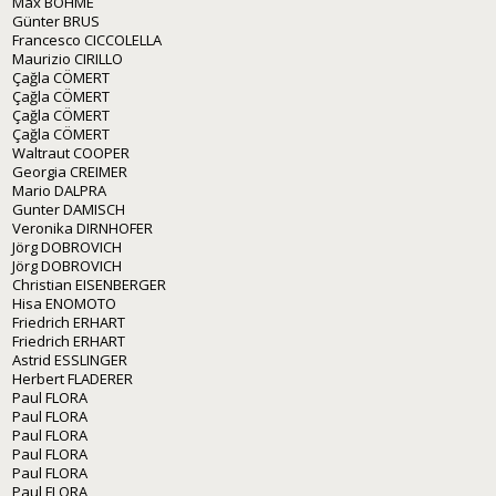
Max BÖHME
Günter BRUS
Francesco CICCOLELLA
Maurizio CIRILLO
Çağla CÖMERT
Çağla CÖMERT
Çağla CÖMERT
Çağla CÖMERT
Waltraut COOPER
Georgia CREIMER
Mario DALPRA
Gunter DAMISCH
Veronika DIRNHOFER
Jörg DOBROVICH
Jörg DOBROVICH
Christian EISENBERGER
Hisa ENOMOTO
Friedrich ERHART
Friedrich ERHART
Astrid ESSLINGER
Herbert FLADERER
Paul FLORA
Paul FLORA
Paul FLORA
Paul FLORA
Paul FLORA
Paul FLORA