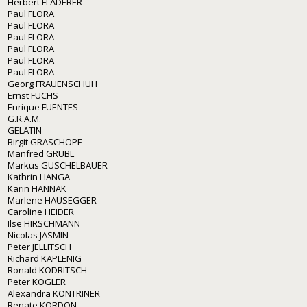
Herbert FLADERER
Paul FLORA
Paul FLORA
Paul FLORA
Paul FLORA
Paul FLORA
Paul FLORA
Georg FRAUENSCHUH
Ernst FUCHS
Enrique FUENTES
G.R.A.M.
GELATIN
Birgit GRASCHOPF
Manfred GRÜBL
Markus GUSCHELBAUER
Kathrin HANGA
Karin HANNAK
Marlene HAUSEGGER
Caroline HEIDER
Ilse HIRSCHMANN
Nicolas JASMIN
Peter JELLITSCH
Richard KAPLENIG
Ronald KODRITSCH
Peter KOGLER
Alexandra KONTRINER
Renate KORDON