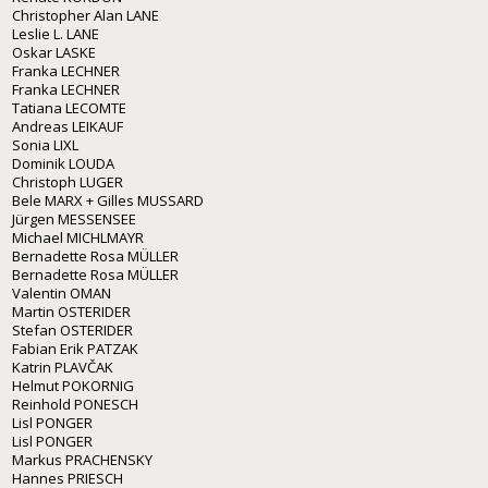
Christopher Alan LANE
Leslie L. LANE
Oskar LASKE
Franka LECHNER
Franka LECHNER
Tatiana LECOMTE
Andreas LEIKAUF
Sonia LIXL
Dominik LOUDA
Christoph LUGER
Bele MARX + Gilles MUSSARD
Jürgen MESSENSEE
Michael MICHLMAYR
Bernadette Rosa MÜLLER
Bernadette Rosa MÜLLER
Valentin OMAN
Martin OSTERIDER
Stefan OSTERIDER
Fabian Erik PATZAK
Katrin PLAVČAK
Helmut POKORNIG
Reinhold PONESCH
Lisl PONGER
Lisl PONGER
Markus PRACHENSKY
Hannes PRIESCH