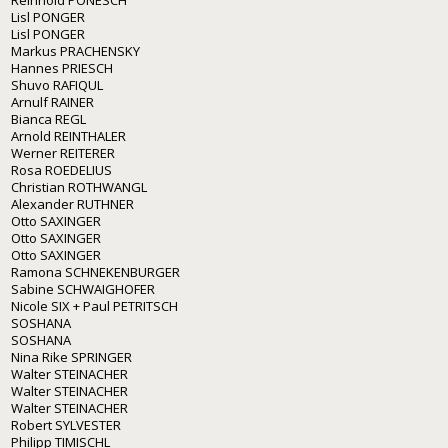
Reinhold PONESCH
Lisl PONGER
Lisl PONGER
Markus PRACHENSKY
Hannes PRIESCH
Shuvo RAFIQUL
Arnulf RAINER
Bianca REGL
Arnold REINTHALER
Werner REITERER
Rosa ROEDELIUS
Christian ROTHWANGL
Alexander RUTHNER
Otto SAXINGER
Otto SAXINGER
Otto SAXINGER
Ramona SCHNEKENBURGER
Sabine SCHWAIGHOFER
Nicole SIX + Paul PETRITSCH
SOSHANA
SOSHANA
Nina Rike SPRINGER
Walter STEINACHER
Walter STEINACHER
Walter STEINACHER
Robert SYLVESTER
Philipp TIMISCHL