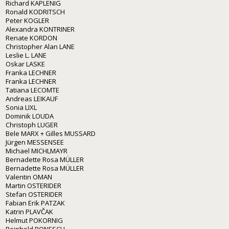
Richard KAPLENIG
Ronald KODRITSCH
Peter KOGLER
Alexandra KONTRINER
Renate KORDON
Christopher Alan LANE
Leslie L. LANE
Oskar LASKE
Franka LECHNER
Franka LECHNER
Tatiana LECOMTE
Andreas LEIKAUF
Sonia LIXL
Dominik LOUDA
Christoph LUGER
Bele MARX + Gilles MUSSARD
Jürgen MESSENSEE
Michael MICHLMAYR
Bernadette Rosa MÜLLER
Bernadette Rosa MÜLLER
Valentin OMAN
Martin OSTERIDER
Stefan OSTERIDER
Fabian Erik PATZAK
Katrin PLAVČAK
Helmut POKORNIG