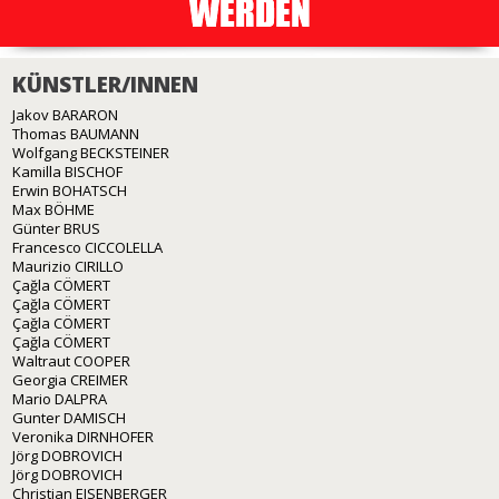
KÜNSTLER/INNEN
Jakov BARARON
Thomas BAUMANN
Wolfgang BECKSTEINER
Kamilla BISCHOF
Erwin BOHATSCH
Max BÖHME
Günter BRUS
Francesco CICCOLELLA
Maurizio CIRILLO
Çağla CÖMERT
Çağla CÖMERT
Çağla CÖMERT
Çağla CÖMERT
Waltraut COOPER
Georgia CREIMER
Mario DALPRA
Gunter DAMISCH
Veronika DIRNHOFER
Jörg DOBROVICH
Jörg DOBROVICH
Christian EISENBERGER