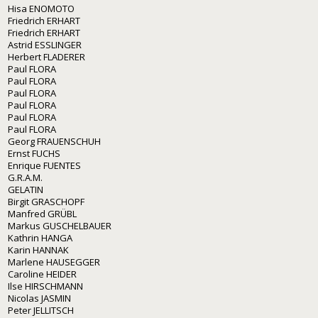
Hisa ENOMOTO
Friedrich ERHART
Friedrich ERHART
Astrid ESSLINGER
Herbert FLADERER
Paul FLORA
Paul FLORA
Paul FLORA
Paul FLORA
Paul FLORA
Paul FLORA
Georg FRAUENSCHUH
Ernst FUCHS
Enrique FUENTES
G.R.A.M.
GELATIN
Birgit GRASCHOPF
Manfred GRÜBL
Markus GUSCHELBAUER
Kathrin HANGA
Karin HANNAK
Marlene HAUSEGGER
Caroline HEIDER
Ilse HIRSCHMANN
Nicolas JASMIN
Peter JELLITSCH