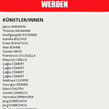
KÜNSTLER/INNEN
Jakov BARARON
Thomas BAUMANN
Wolfgang BECKSTEINER
Kamilla BISCHOF
Erwin BOHATSCH
Max BÖHME
Günter BRUS
Francesco CICCOLELLA
Maurizio CIRILLO
Çağla CÖMERT
Çağla CÖMERT
Çağla CÖMERT
Çağla CÖMERT
Waltraut COOPER
Georgia CREIMER
Mario DALPRA
Gunter DAMISCH
Veronika DIRNHOFER
Jörg DOBROVICH
Jörg DOBROVICH