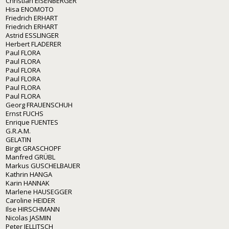
Christian EISENBERGER
Hisa ENOMOTO
Friedrich ERHART
Friedrich ERHART
Astrid ESSLINGER
Herbert FLADERER
Paul FLORA
Paul FLORA
Paul FLORA
Paul FLORA
Paul FLORA
Paul FLORA
Georg FRAUENSCHUH
Ernst FUCHS
Enrique FUENTES
G.R.A.M.
GELATIN
Birgit GRASCHOPF
Manfred GRÜBL
Markus GUSCHELBAUER
Kathrin HANGA
Karin HANNAK
Marlene HAUSEGGER
Caroline HEIDER
Ilse HIRSCHMANN
Nicolas JASMIN
Peter JELLITSCH