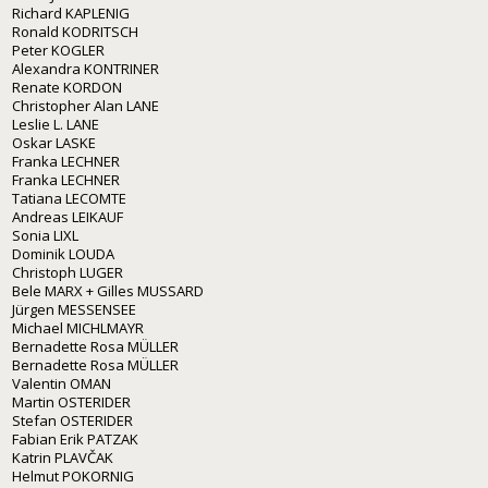
Richard KAPLENIG
Ronald KODRITSCH
Peter KOGLER
Alexandra KONTRINER
Renate KORDON
Christopher Alan LANE
Leslie L. LANE
Oskar LASKE
Franka LECHNER
Franka LECHNER
Tatiana LECOMTE
Andreas LEIKAUF
Sonia LIXL
Dominik LOUDA
Christoph LUGER
Bele MARX + Gilles MUSSARD
Jürgen MESSENSEE
Michael MICHLMAYR
Bernadette Rosa MÜLLER
Bernadette Rosa MÜLLER
Valentin OMAN
Martin OSTERIDER
Stefan OSTERIDER
Fabian Erik PATZAK
Katrin PLAVČAK
Helmut POKORNIG