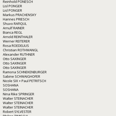
Reinhold PONESCH
Lisl PONGER
Lisl PONGER
Markus PRACHENSKY
Hannes PRIESCH
Shuvo RAFIQUL
Arnulf RAINER
Bianca REGL
Arnold REINTHALER
Werner REITERER
Rosa ROEDELIUS
Christian ROTHWANGL
Alexander RUTHNER
Otto SAXINGER
Otto SAXINGER
Otto SAXINGER
Ramona SCHNEKENBURGER
Sabine SCHWAIGHOFER
Nicole SIX + Paul PETRITSCH
SOSHANA
SOSHANA
Nina Rike SPRINGER
Walter STEINACHER
Walter STEINACHER
Walter STEINACHER
Robert SYLVESTER