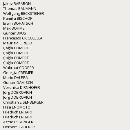
Jakov BARARON
Thomas BAUMANN
Wolfgang BECKSTEINER
Kamilla BISCHOF
Erwin BOHATSCH
Max BÖHME
Günter BRUS
Francesco CICCOLELLA
Maurizio CIRILLO
Çağla CÖMERT
Çağla CÖMERT
Çağla CÖMERT
Çağla CÖMERT
Waltraut COOPER
Georgia CREIMER
Mario DALPRA
Gunter DAMISCH
Veronika DIRNHOFER
Jörg DOBROVICH
Jörg DOBROVICH
Christian EISENBERGER
Hisa ENOMOTO
Friedrich ERHART
Friedrich ERHART
Astrid ESSLINGER
Herbert FLADERER