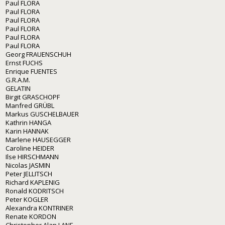
Paul FLORA
Paul FLORA
Paul FLORA
Paul FLORA
Paul FLORA
Paul FLORA
Georg FRAUENSCHUH
Ernst FUCHS
Enrique FUENTES
G.R.A.M.
GELATIN
Birgit GRASCHOPF
Manfred GRÜBL
Markus GUSCHELBAUER
Kathrin HANGA
Karin HANNAK
Marlene HAUSEGGER
Caroline HEIDER
Ilse HIRSCHMANN
Nicolas JASMIN
Peter JELLITSCH
Richard KAPLENIG
Ronald KODRITSCH
Peter KOGLER
Alexandra KONTRINER
Renate KORDON
Christopher Alan LANE