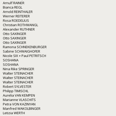
Arnulf RAINER
Bianca REGL
Arnold REINTHALER
Werner REITERER
Rosa ROEDELIUS
Christian ROTHWANGL
Alexander RUTHNER
Otto SAXINGER
Otto SAXINGER
Otto SAXINGER
Ramona SCHNEKENBURGER
Sabine SCHWAIGHOFER
Nicole SIX + Paul PETRITSCH
SOSHANA
SOSHANA
Nina Rike SPRINGER
Walter STEINACHER
Walter STEINACHER
Walter STEINACHER
Robert SYLVESTER
Philipp TIMISCHL
Aurelia VAN KEMPEN
Marianne VLASCHITS
Petra VON KAZINYAN
Manfred WAKOLBINGER
Letizia WERTH