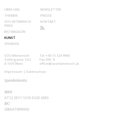
ÜBER UNS
NEWSLETTER
THEMEN
PRESSE
SOS MITMENSCH
KONTAKT
PREIS
MO MAGAZIN
KUNST
SPENDEN
SOS Mitmensch
Tel +43 (1) 524 9900
Zollergasse 15/2
Fax DW -9
A 1070 Wien
office@sosmitmensch.at
Impressum
|
Datenschutz
Spendenkonto:
IBAN:
AT12 2011 1310 0220 4383
BIC:
GIBAATWWXXX