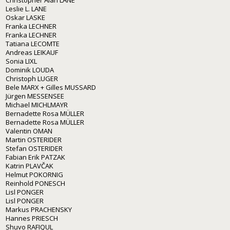
Leslie L. LANE
Oskar LASKE
Franka LECHNER
Franka LECHNER
Tatiana LECOMTE
Andreas LEIKAUF
Sonia LIXL
Dominik LOUDA
Christoph LUGER
Bele MARX + Gilles MUSSARD
Jürgen MESSENSEE
Michael MICHLMAYR
Bernadette Rosa MÜLLER
Bernadette Rosa MÜLLER
Valentin OMAN
Martin OSTERIDER
Stefan OSTERIDER
Fabian Erik PATZAK
Katrin PLAVČAK
Helmut POKORNIG
Reinhold PONESCH
Lisl PONGER
Lisl PONGER
Markus PRACHENSKY
Hannes PRIESCH
Shuvo RAFIQUL