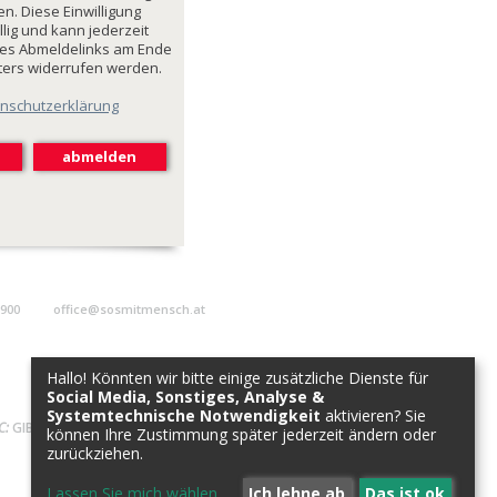
n. Diese Einwilligung
illig und kann jederzeit
des Abmeldelinks am Ende
ters widerrufen werden.
nschutzerklärung
9900
office@sosmitmensch.at
Hallo! Könnten wir bitte einige zusätzliche Dienste für
Social Media, Sonstiges, Analyse &
Systemtechnische Notwendigkeit
aktivieren? Sie
C:
GIBAATWWXXX
können Ihre Zustimmung später jederzeit ändern oder
zurückziehen.
Lassen Sie mich wählen
...
Ich lehne ab
Das ist ok