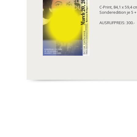
C-Print, 84,1 x 59,4 
Sonderedition je 5 + 
AUSRUFPREIS: 300.-