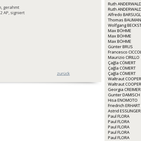
Ruth ANDERWALD
cm, gerahmt
Ruth ANDERWALD
2 AP, signiert
Alfredo BARSUGL
Thomas BAUMA
Wolfgang BECKS
Max BÖHME
Max BÖHME
Max BÖHME
Günter BRUS
Francesco CICCO
Maurizio CIRILLO
Çağla CÖMERT
Çağla CÖMERT
Çağla CÖMERT
zurück
Waltraut COOPE
Waltraut COOPE
Georgia CREIMER
Gunter DAMISCH
Hisa ENOMOTO
Friedrich ERHART
Astrid ESSLINGER
Paul FLORA
Paul FLORA
Paul FLORA
Paul FLORA
Paul FLORA