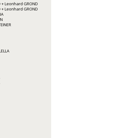
 + Leonhard GROND
 + Leonhard GROND
IA
NN
TEINER
LELLA
R
R