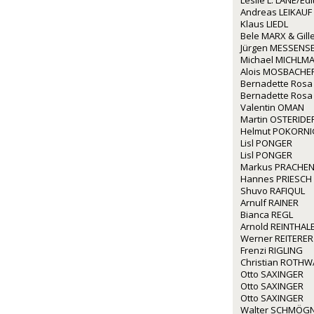
Leslie L. LANE/Ed
Andreas LEIKAUF
Klaus LIEDL
Bele MARX & Gil
Jürgen MESSENS
Michael MICHLM
Alois MOSBACHE
Bernadette Rosa
Bernadette Rosa
Valentin OMAN
Martin OSTERIDE
Helmut POKORNI
Lisl PONGER
Lisl PONGER
Markus PRACHE
Hannes PRIESCH
Shuvo RAFIQUL
Arnulf RAINER
Bianca REGL
Arnold REINTHAL
Werner REITERER
Frenzi RIGLING
Christian ROTH
Otto SAXINGER
Otto SAXINGER
Otto SAXINGER
Walter SCHMÖG