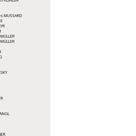
ith KLINZER
les MUSSARD
EE
AYR
R
 MÜLLER
 MÜLLER
R
G
NSKY
ER
WANGL
NER