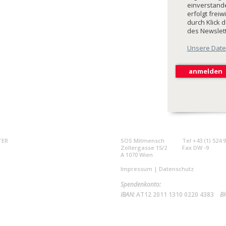
einverstande
erfolgt freiw
durch Klick 
des Newslet
Unsere Date
TER
SOS Mitmensch
Tel +43 (1) 524 
Zollergasse 15/2
Fax DW -9
A 1070 Wien
Impressum
|
Datenschutz
Spendenkonto:
IBAN:
AT12 2011 1310 0220 4383
BI