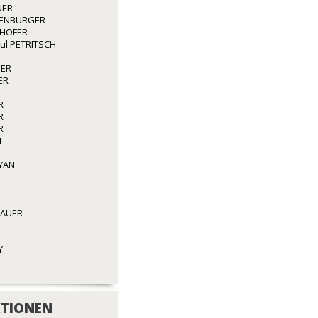
NER
ENBURGER
GHOFER
aul PETRITSCH
GER
ER
R
R
R
N
YAN
BAUER
Y
TIONEN