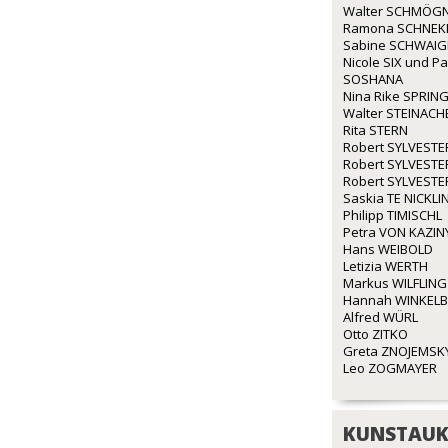
Walter SCHMÖG
Ramona SCHNEK
Sabine SCHWAI
Nicole SIX und P
SOSHANA
Nina Rike SPRIN
Walter STEINACH
Rita STERN
Robert SYLVESTE
Robert SYLVESTE
Robert SYLVESTE
Saskia TE NICKLI
Philipp TIMISCHL
Petra VON KAZIN
Hans WEIBOLD
Letizia WERTH
Markus WILFLING
Hannah WINKEL
Alfred WÜRL
Otto ZITKO
Greta ZNOJEMSK
Leo ZOGMAYER
KUNSTAUK