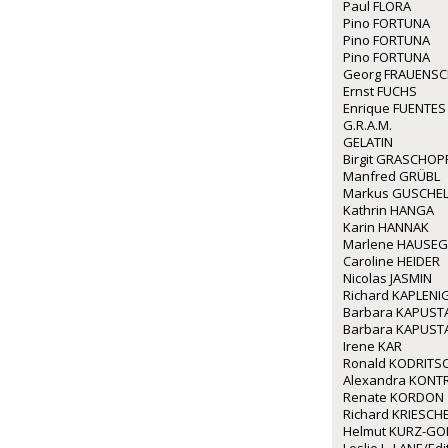
Paul FLORA
Pino FORTUNA
Pino FORTUNA
Pino FORTUNA
Georg FRAUENS
Ernst FUCHS
Enrique FUENTES
G.R.A.M.
GELATIN
Birgit GRASCHOP
Manfred GRÜBL
Markus GUSCHE
Kathrin HANGA
Karin HANNAK
Marlene HAUSE
Caroline HEIDER
Nicolas JASMIN
Richard KAPLENI
Barbara KAPUST
Barbara KAPUST
Irene KAR
Ronald KODRITS
Alexandra KONT
Renate KORDON
Richard KRIESCH
Helmut KURZ-GO