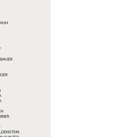
CHUH
F
LBAUER
GGER
G
A
A
CH
RINER
E
LDENSTEIN