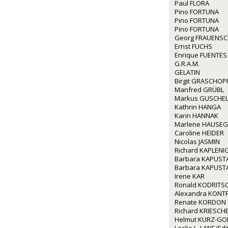
Paul FLORA
Pino FORTUNA
Pino FORTUNA
Pino FORTUNA
Georg FRAUENS
Ernst FUCHS
Enrique FUENTES
G.R.A.M.
GELATIN
Birgit GRASCHOP
Manfred GRÜBL
Markus GUSCHE
Kathrin HANGA
Karin HANNAK
Marlene HAUSE
Caroline HEIDER
Nicolas JASMIN
Richard KAPLENI
Barbara KAPUST
Barbara KAPUST
Irene KAR
Ronald KODRITS
Alexandra KONT
Renate KORDON
Richard KRIESCH
Helmut KURZ-GO