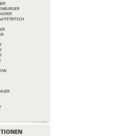
NER
ENBURGER
GHOFER
aul PETRITSCH
GER
ER
R
R
R
N
YAN
BAUER
Y
TIONEN