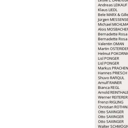
Leslie L. LANE/Ed
Andreas LEIKAUF
Klaus LIEDL
Bele MARX & Gil
Jürgen MESSENS
Michael MICHLM
Alois MOSBACHE
Bernadette Rosa
Bernadette Rosa
Valentin OMAN
Martin OSTERIDE
Helmut POKORNI
Lisl PONGER
Lisl PONGER
Markus PRACHE
Hannes PRIESCH
Shuvo RAFIQUL
Arnulf RAINER
Bianca REGL
Arnold REINTHAL
Werner REITERER
Frenzi RIGLING
Christian ROTH
Otto SAXINGER
Otto SAXINGER
Otto SAXINGER
Walter SCHMÖG