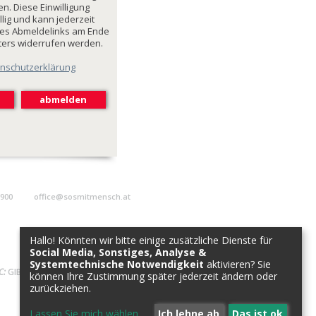
n. Diese Einwilligung
illig und kann jederzeit
des Abmeldelinks am Ende
ters widerrufen werden.
nschutzerklärung
9900
office@sosmitmensch.at
Hallo! Könnten wir bitte einige zusätzliche Dienste für
Social Media, Sonstiges, Analyse &
Systemtechnische Notwendigkeit
aktivieren? Sie
C:
GIBAATWWXXX
können Ihre Zustimmung später jederzeit ändern oder
zurückziehen.
Lassen Sie mich wählen
...
Ich lehne ab
Das ist ok