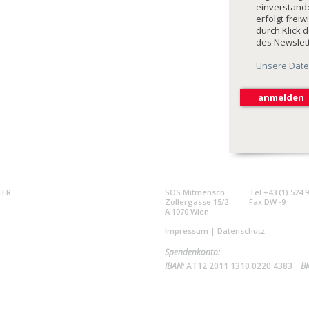
einverstande
erfolgt freiw
durch Klick 
des Newslet
Unsere Date
TER
SOS Mitmensch
Tel +43 (1) 524 
Zollergasse 15/2
Fax DW -9
A 1070 Wien
Impressum
|
Datenschutz
Spendenkonto:
IBAN:
AT12 2011 1310 0220 4383
BI