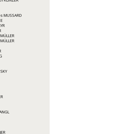
ith KLINZER
les MUSSARD
EE
AYR
R
 MÜLLER
 MÜLLER
R
G
NSKY
ER
WANGL
NER