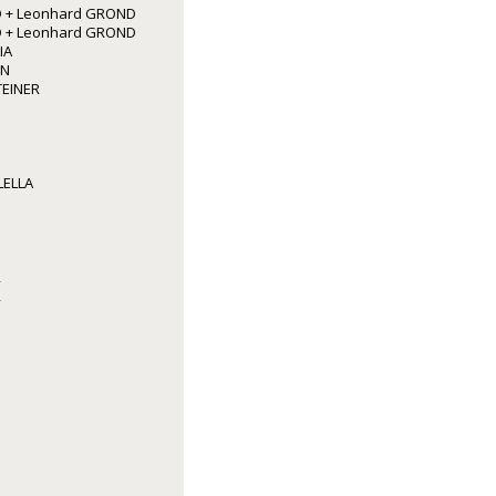
 + Leonhard GROND
 + Leonhard GROND
IA
NN
TEINER
LELLA
R
R