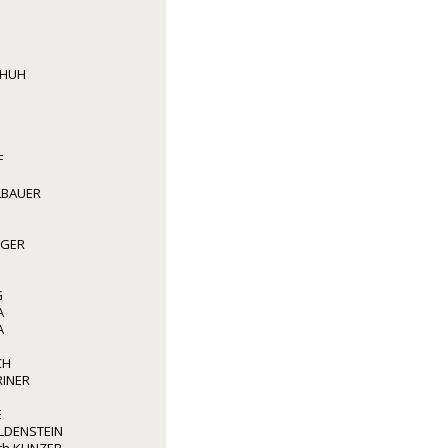
CHUH
F
LBAUER
GGER
G
A
A
CH
RINER
E
LDENSTEIN