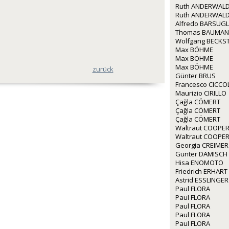
Ruth ANDERWALD
Ruth ANDERWALD
Alfredo BARSUGL
Thomas BAUMA
Wolfgang BECKS
Max BÖHME
Max BÖHME
Max BÖHME
zurück
Günter BRUS
Francesco CICCO
Maurizio CIRILLO
Çağla CÖMERT
Çağla CÖMERT
Çağla CÖMERT
Waltraut COOPE
Waltraut COOPE
Georgia CREIMER
Gunter DAMISCH
Hisa ENOMOTO
Friedrich ERHART
Astrid ESSLINGER
Paul FLORA
Paul FLORA
Paul FLORA
Paul FLORA
Paul FLORA