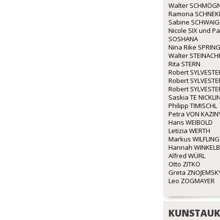
Walter SCHMÖG
Ramona SCHNEK
Sabine SCHWAI
Nicole SIX und P
SOSHANA
Nina Rike SPRIN
Walter STEINACH
Rita STERN
Robert SYLVESTE
Robert SYLVESTE
Robert SYLVESTE
Saskia TE NICKLI
Philipp TIMISCHL
Petra VON KAZIN
Hans WEIBOLD
Letizia WERTH
Markus WILFLING
Hannah WINKEL
Alfred WÜRL
Otto ZITKO
Greta ZNOJEMSK
Leo ZOGMAYER
KUNSTAUK