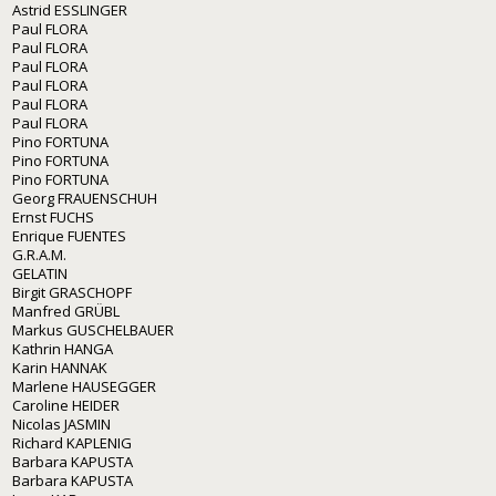
Astrid ESSLINGER
Paul FLORA
Paul FLORA
Paul FLORA
Paul FLORA
Paul FLORA
Paul FLORA
Pino FORTUNA
Pino FORTUNA
Pino FORTUNA
Georg FRAUENSCHUH
Ernst FUCHS
Enrique FUENTES
G.R.A.M.
GELATIN
Birgit GRASCHOPF
Manfred GRÜBL
Markus GUSCHELBAUER
Kathrin HANGA
Karin HANNAK
Marlene HAUSEGGER
Caroline HEIDER
Nicolas JASMIN
Richard KAPLENIG
Barbara KAPUSTA
Barbara KAPUSTA