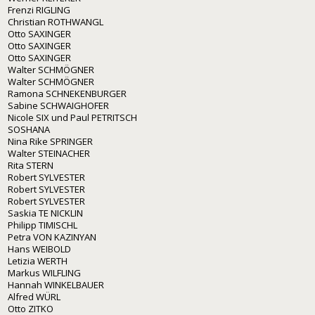
Frenzi RIGLING
Christian ROTHWANGL
Otto SAXINGER
Otto SAXINGER
Otto SAXINGER
Walter SCHMÖGNER
Walter SCHMÖGNER
Ramona SCHNEKENBURGER
Sabine SCHWAIGHOFER
Nicole SIX und Paul PETRITSCH
SOSHANA
Nina Rike SPRINGER
Walter STEINACHER
Rita STERN
Robert SYLVESTER
Robert SYLVESTER
Robert SYLVESTER
Saskia TE NICKLIN
Philipp TIMISCHL
Petra VON KAZINYAN
Hans WEIBOLD
Letizia WERTH
Markus WILFLING
Hannah WINKELBAUER
Alfred WÜRL
Otto ZITKO