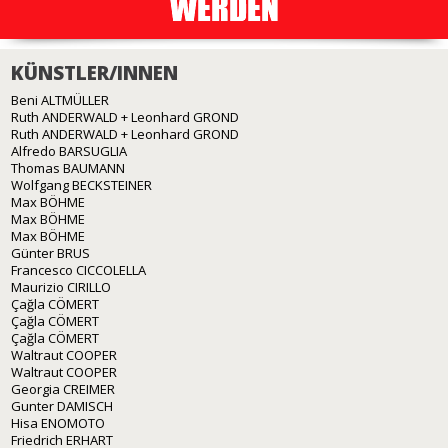
KÜNSTLER/INNEN
Beni ALTMÜLLER
Ruth ANDERWALD + Leonhard GROND
Ruth ANDERWALD + Leonhard GROND
Alfredo BARSUGLIA
Thomas BAUMANN
Wolfgang BECKSTEINER
Max BÖHME
Max BÖHME
Max BÖHME
Günter BRUS
Francesco CICCOLELLA
Maurizio CIRILLO
Çağla CÖMERT
Çağla CÖMERT
Çağla CÖMERT
Waltraut COOPER
Waltraut COOPER
Georgia CREIMER
Gunter DAMISCH
Hisa ENOMOTO
Friedrich ERHART