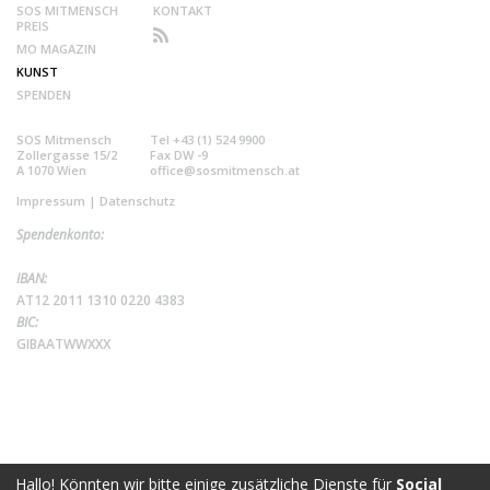
SOS MITMENSCH
KONTAKT
PREIS
MO MAGAZIN
KUNST
SPENDEN
SOS Mitmensch
Tel +43 (1) 524 9900
Zollergasse 15/2
Fax DW -9
A 1070 Wien
office@sosmitmensch.at
Impressum
|
Datenschutz
Spendenkonto:
IBAN:
AT12 2011 1310 0220 4383
BIC:
GIBAATWWXXX
Hallo! Könnten wir bitte einige zusätzliche Dienste für
Social