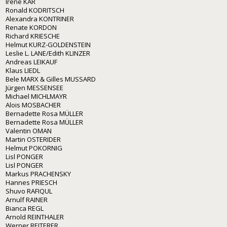
Irene KAR
Ronald KODRITSCH
Alexandra KONTRINER
Renate KORDON
Richard KRIESCHE
Helmut KURZ-GOLDENSTEIN
Leslie L. LANE/Edith KLINZER
Andreas LEIKAUF
Klaus LIEDL
Bele MARX & Gilles MUSSARD
Jürgen MESSENSEE
Michael MICHLMAYR
Alois MOSBACHER
Bernadette Rosa MÜLLER
Bernadette Rosa MÜLLER
Valentin OMAN
Martin OSTERIDER
Helmut POKORNIG
Lisl PONGER
Lisl PONGER
Markus PRACHENSKY
Hannes PRIESCH
Shuvo RAFIQUL
Arnulf RAINER
Bianca REGL
Arnold REINTHALER
Werner REITERER