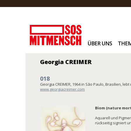
ÜBER UNS
THE
Georgia CREIMER
018
Georgia CREIMER, 1964 in São Paulo, Brasilien, lebt
www.georgiacreimer.com
Biom (nature morte
Aquarell und Pigmen
rückseitig signiert u