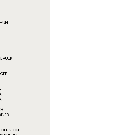
CHUH
F
LBAUER
GGER
G
A
A
CH
RINER
E
LDENSTEIN