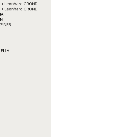
 + Leonhard GROND
 + Leonhard GROND
IA
NN
TEINER
LELLA
R
R