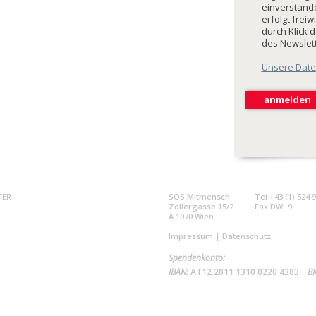
einverstande
erfolgt freiw
durch Klick 
des Newslet
Unsere Date
TER
SOS Mitmensch
Tel +43 (1) 524 
Zollergasse 15/2
Fax DW -9
A 1070 Wien
Impressum
|
Datenschutz
Spendenkonto:
IBAN:
AT12 2011 1310 0220 4383
BI