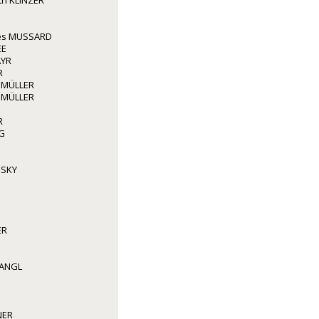
ith KLINZER
les MUSSARD
EE
AYR
R
 MÜLLER
 MÜLLER
R
G
NSKY
ER
WANGL
NER