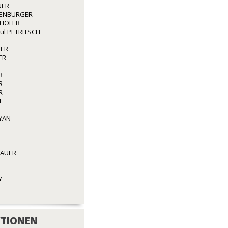
NER
ENBURGER
GHOFER
aul PETRITSCH
GER
ER
R
R
R
N
YAN
BAUER
Y
TIONEN