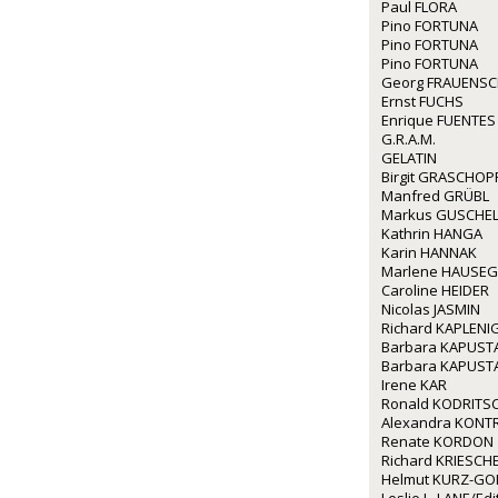
Paul FLORA
Pino FORTUNA
Pino FORTUNA
Pino FORTUNA
Georg FRAUENS
Ernst FUCHS
Enrique FUENTES
G.R.A.M.
GELATIN
Birgit GRASCHOP
Manfred GRÜBL
Markus GUSCHE
Kathrin HANGA
Karin HANNAK
Marlene HAUSE
Caroline HEIDER
Nicolas JASMIN
Richard KAPLENI
Barbara KAPUST
Barbara KAPUST
Irene KAR
Ronald KODRITS
Alexandra KONT
Renate KORDON
Richard KRIESCH
Helmut KURZ-GO