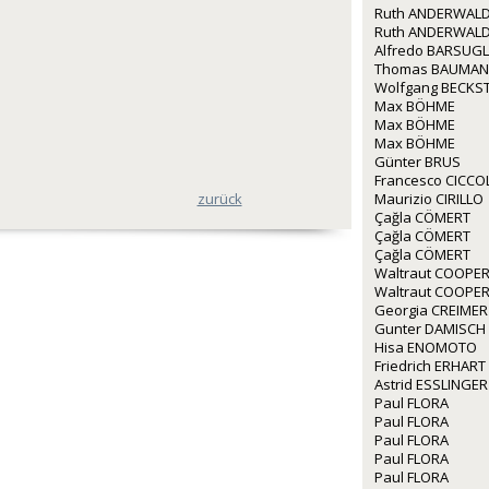
Ruth ANDERWALD
Ruth ANDERWALD
Alfredo BARSUGL
Thomas BAUMA
Wolfgang BECKS
Max BÖHME
Max BÖHME
Max BÖHME
Günter BRUS
Francesco CICCO
Maurizio CIRILLO
zurück
Çağla CÖMERT
Çağla CÖMERT
Çağla CÖMERT
Waltraut COOPE
Waltraut COOPE
Georgia CREIMER
Gunter DAMISCH
Hisa ENOMOTO
Friedrich ERHART
Astrid ESSLINGER
Paul FLORA
Paul FLORA
Paul FLORA
Paul FLORA
Paul FLORA