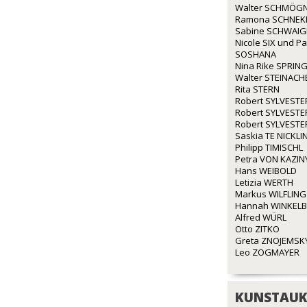
Walter SCHMÖG
Ramona SCHNEK
Sabine SCHWAI
Nicole SIX und P
SOSHANA
Nina Rike SPRIN
Walter STEINACH
Rita STERN
Robert SYLVESTE
Robert SYLVESTE
Robert SYLVESTE
Saskia TE NICKLI
Philipp TIMISCHL
Petra VON KAZIN
Hans WEIBOLD
Letizia WERTH
Markus WILFLING
Hannah WINKEL
Alfred WÜRL
Otto ZITKO
Greta ZNOJEMSK
Leo ZOGMAYER
KUNSTAUK