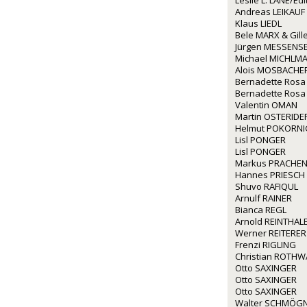
Leslie L. LANE/Ed
Andreas LEIKAUF
Klaus LIEDL
Bele MARX & Gil
Jürgen MESSENS
Michael MICHLM
Alois MOSBACHE
Bernadette Rosa
Bernadette Rosa
Valentin OMAN
Martin OSTERIDE
Helmut POKORNI
Lisl PONGER
Lisl PONGER
Markus PRACHE
Hannes PRIESCH
Shuvo RAFIQUL
Arnulf RAINER
Bianca REGL
Arnold REINTHAL
Werner REITERER
Frenzi RIGLING
Christian ROTH
Otto SAXINGER
Otto SAXINGER
Otto SAXINGER
Walter SCHMÖG