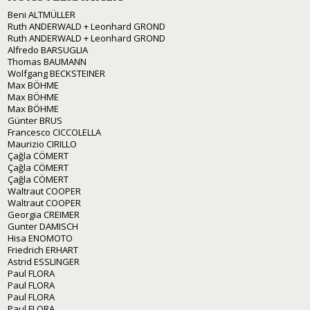
Beni ALTMÜLLER
Ruth ANDERWALD + Leonhard GROND
Ruth ANDERWALD + Leonhard GROND
Alfredo BARSUGLIA
Thomas BAUMANN
Wolfgang BECKSTEINER
Max BÖHME
Max BÖHME
Max BÖHME
Günter BRUS
Francesco CICCOLELLA
Maurizio CIRILLO
Çağla CÖMERT
Çağla CÖMERT
Çağla CÖMERT
Waltraut COOPER
Waltraut COOPER
Georgia CREIMER
Gunter DAMISCH
Hisa ENOMOTO
Friedrich ERHART
Astrid ESSLINGER
Paul FLORA
Paul FLORA
Paul FLORA
Paul FLORA