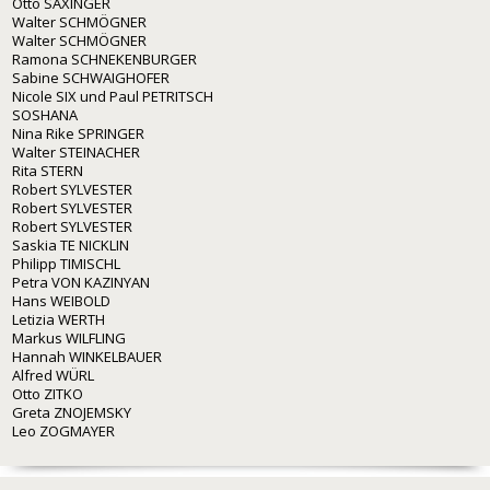
Otto SAXINGER
Walter SCHMÖGNER
Walter SCHMÖGNER
Ramona SCHNEKENBURGER
Sabine SCHWAIGHOFER
Nicole SIX und Paul PETRITSCH
SOSHANA
Nina Rike SPRINGER
Walter STEINACHER
Rita STERN
Robert SYLVESTER
Robert SYLVESTER
Robert SYLVESTER
Saskia TE NICKLIN
Philipp TIMISCHL
Petra VON KAZINYAN
Hans WEIBOLD
Letizia WERTH
Markus WILFLING
Hannah WINKELBAUER
Alfred WÜRL
Otto ZITKO
Greta ZNOJEMSKY
Leo ZOGMAYER