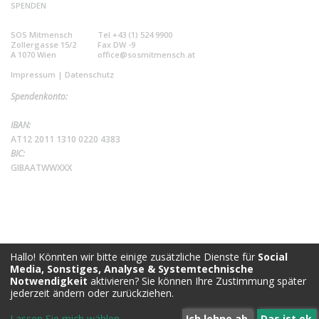
SPENDEN
SOS Mitmensch
Tel +43 (1) 524 9900
Zollergasse 15/2
Fax DW -9
A 1070 Wien
office@sosmitmensch.at
Impressum
|
Datenschutz
Spendenkonto:
IBAN:
AT12 2011 1310 0220 4383
BIC:
GIBAATWWXXX
Hallo! Könnten wir bitte einige zusätzliche Dienste für
Social
Media, Sonstiges, Analyse & Systemtechnische
Notwendigkeit
aktivieren? Sie können Ihre Zustimmung später
jederzeit ändern oder zurückziehen.
Lassen Sie mich wählen
...
Ich lehne ab
Das ist ok