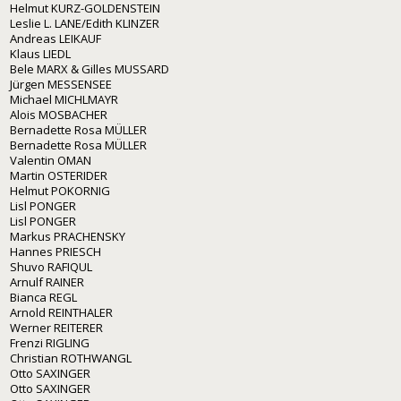
Helmut KURZ-GOLDENSTEIN
Leslie L. LANE/Edith KLINZER
Andreas LEIKAUF
Klaus LIEDL
Bele MARX & Gilles MUSSARD
Jürgen MESSENSEE
Michael MICHLMAYR
Alois MOSBACHER
Bernadette Rosa MÜLLER
Bernadette Rosa MÜLLER
Valentin OMAN
Martin OSTERIDER
Helmut POKORNIG
Lisl PONGER
Lisl PONGER
Markus PRACHENSKY
Hannes PRIESCH
Shuvo RAFIQUL
Arnulf RAINER
Bianca REGL
Arnold REINTHALER
Werner REITERER
Frenzi RIGLING
Christian ROTHWANGL
Otto SAXINGER
Otto SAXINGER