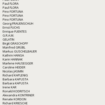
Paul FLORA
Paul FLORA
Pino FORTUNA
Pino FORTUNA
Pino FORTUNA
Georg FRAUENSCHUH
Ernst FUCHS
Enrique FUENTES
G.R.A.M.
GELATIN
Birgit GRASCHOPF
Manfred GRÜBL
Markus GUSCHELBAUER
Kathrin HANGA
Karin HANNAK
Marlene HAUSEGGER
Caroline HEIDER
Nicolas JASMIN
Richard KAPLENIG
Barbara KAPUSTA
Barbara KAPUSTA
Irene KAR
Ronald KODRITSCH
Alexandra KONTRINER
Renate KORDON
Richard KRIESCHE