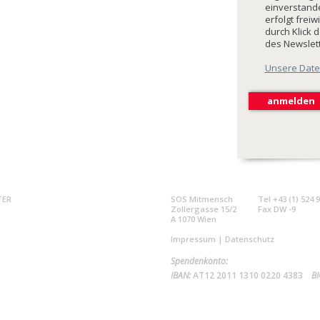
einverstande
erfolgt freiw
durch Klick 
des Newslet
Unsere Date
TER
SOS Mitmensch
Tel +43 (1) 524 
Zollergasse 15/2
Fax DW -9
A 1070 Wien
Impressum
|
Datenschutz
Spendenkonto:
IBAN:
AT12 2011 1310 0220 4383
BI