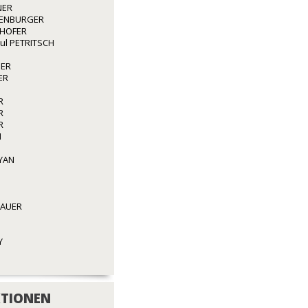
NER
ENBURGER
GHOFER
aul PETRITSCH
GER
ER
R
R
R
N
YAN
BAUER
Y
TIONEN