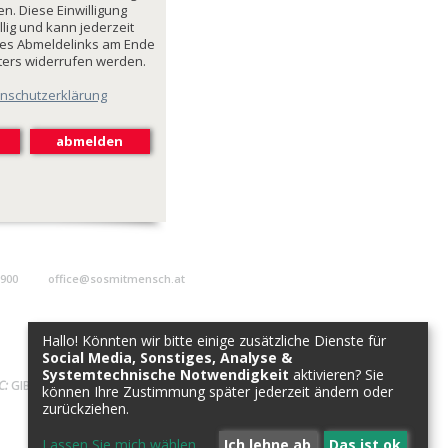
n. Diese Einwilligung
illig und kann jederzeit
des Abmeldelinks am Ende
ters widerrufen werden.
nschutzerklärung
9900
office@sosmitmensch.at
Hallo! Könnten wir bitte einige zusätzliche Dienste für
Social Media, Sonstiges, Analyse &
Systemtechnische Notwendigkeit
aktivieren? Sie
C:
GIBAATWWXXX
können Ihre Zustimmung später jederzeit ändern oder
zurückziehen.
Lassen Sie mich wählen
...
Ich lehne ab
Das ist ok