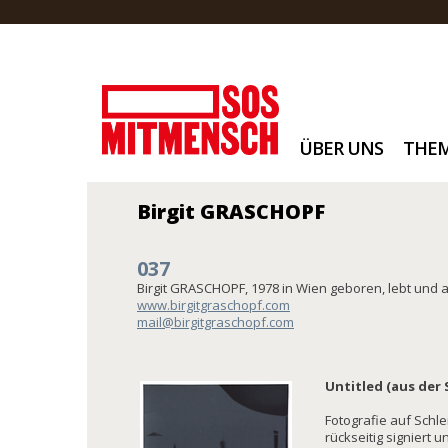
ÜBER UNS
THE
Birgit GRASCHOPF
037
Birgit GRASCHOPF, 1978 in Wien geboren, lebt und a
www.birgitgraschopf.com
mail@birgitgraschopf.com
Untitled (aus der 
Fotografie auf Schle
rückseitig signiert u