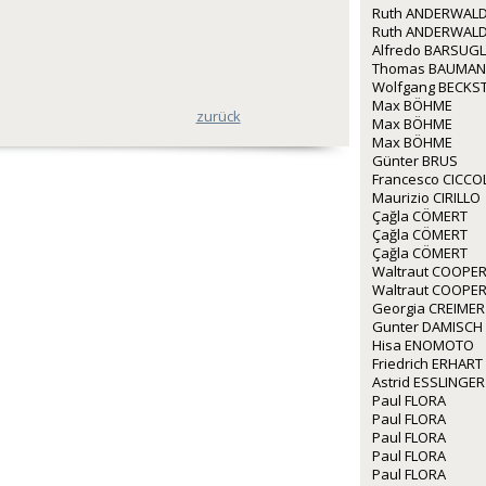
Ruth ANDERWALD
Ruth ANDERWALD
Alfredo BARSUGL
Thomas BAUMA
Wolfgang BECKS
Max BÖHME
zurück
Max BÖHME
Max BÖHME
Günter BRUS
Francesco CICCO
Maurizio CIRILLO
Çağla CÖMERT
Çağla CÖMERT
Çağla CÖMERT
Waltraut COOPE
Waltraut COOPE
Georgia CREIMER
Gunter DAMISCH
Hisa ENOMOTO
Friedrich ERHART
Astrid ESSLINGER
Paul FLORA
Paul FLORA
Paul FLORA
Paul FLORA
Paul FLORA