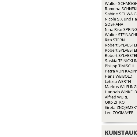
Walter SCHMÖG
Ramona SCHNEK
Sabine SCHWAI
Nicole SIX und P
SOSHANA
Nina Rike SPRIN
Walter STEINACH
Rita STERN
Robert SYLVESTE
Robert SYLVESTE
Robert SYLVESTE
Saskia TE NICKLI
Philipp TIMISCHL
Petra VON KAZIN
Hans WEIBOLD
Letizia WERTH
Markus WILFLING
Hannah WINKEL
Alfred WÜRL
Otto ZITKO
Greta ZNOJEMSK
Leo ZOGMAYER
KUNSTAUK