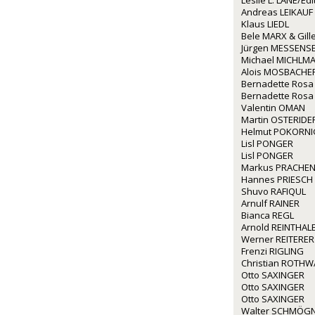
Leslie L. LANE/Ed
Andreas LEIKAUF
Klaus LIEDL
Bele MARX & Gil
Jürgen MESSENS
Michael MICHLM
Alois MOSBACHE
Bernadette Rosa
Bernadette Rosa
Valentin OMAN
Martin OSTERIDE
Helmut POKORNI
Lisl PONGER
Lisl PONGER
Markus PRACHE
Hannes PRIESCH
Shuvo RAFIQUL
Arnulf RAINER
Bianca REGL
Arnold REINTHAL
Werner REITERER
Frenzi RIGLING
Christian ROTH
Otto SAXINGER
Otto SAXINGER
Otto SAXINGER
Walter SCHMÖG