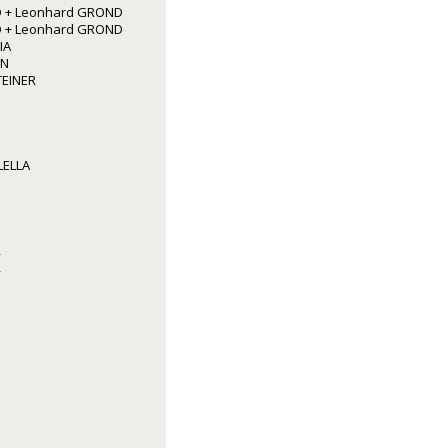
 + Leonhard GROND
 + Leonhard GROND
IA
NN
TEINER
LELLA
R
R