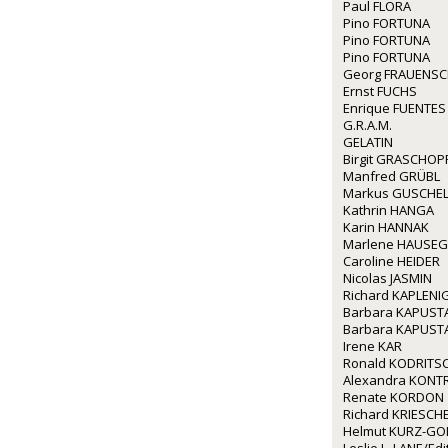
Paul FLORA
Pino FORTUNA
Pino FORTUNA
Pino FORTUNA
Georg FRAUENS
Ernst FUCHS
Enrique FUENTES
G.R.A.M.
GELATIN
Birgit GRASCHOP
Manfred GRÜBL
Markus GUSCHE
Kathrin HANGA
Karin HANNAK
Marlene HAUSE
Caroline HEIDER
Nicolas JASMIN
Richard KAPLENI
Barbara KAPUST
Barbara KAPUST
Irene KAR
Ronald KODRITS
Alexandra KONT
Renate KORDON
Richard KRIESCH
Helmut KURZ-GO