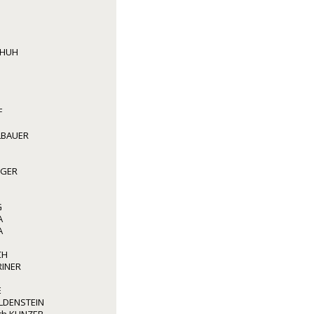
CHUH
F
LBAUER
GGER
G
A
A
CH
RINER
E
LDENSTEIN