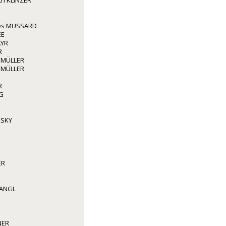
ith KLINZER
les MUSSARD
EE
AYR
R
 MÜLLER
 MÜLLER
R
G
NSKY
ER
WANGL
NER