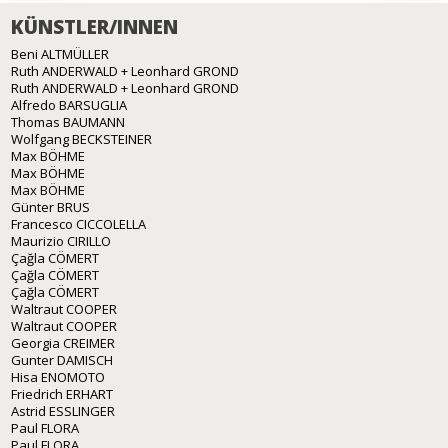
KÜNSTLER/INNEN
Beni ALTMÜLLER
Ruth ANDERWALD + Leonhard GROND
Ruth ANDERWALD + Leonhard GROND
Alfredo BARSUGLIA
Thomas BAUMANN
Wolfgang BECKSTEINER
Max BÖHME
Max BÖHME
Max BÖHME
Günter BRUS
Francesco CICCOLELLA
Maurizio CIRILLO
Çağla CÖMERT
Çağla CÖMERT
Çağla CÖMERT
Waltraut COOPER
Waltraut COOPER
Georgia CREIMER
Gunter DAMISCH
Hisa ENOMOTO
Friedrich ERHART
Astrid ESSLINGER
Paul FLORA
Paul FLORA