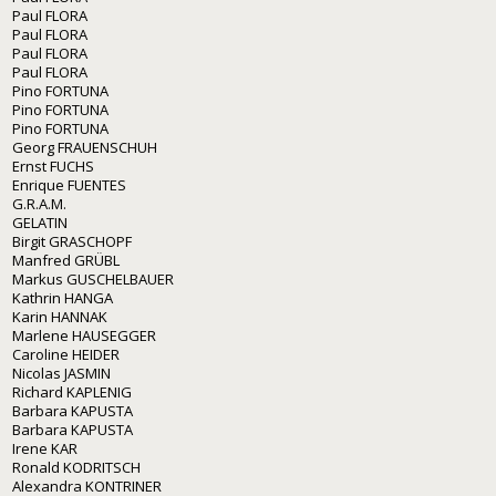
Paul FLORA
Paul FLORA
Paul FLORA
Paul FLORA
Pino FORTUNA
Pino FORTUNA
Pino FORTUNA
Georg FRAUENSCHUH
Ernst FUCHS
Enrique FUENTES
G.R.A.M.
GELATIN
Birgit GRASCHOPF
Manfred GRÜBL
Markus GUSCHELBAUER
Kathrin HANGA
Karin HANNAK
Marlene HAUSEGGER
Caroline HEIDER
Nicolas JASMIN
Richard KAPLENIG
Barbara KAPUSTA
Barbara KAPUSTA
Irene KAR
Ronald KODRITSCH
Alexandra KONTRINER