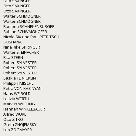
Otto SAXINGER
Otto SAXINGER
Otto SAXINGER
Walter SCHMÖGNER
Walter SCHMÖGNER
Ramona SCHNEKENBURGER
Sabine SCHWAIGHOFER
Nicole SIX und Paul PETRITSCH
SOSHANA
Nina Rike SPRINGER
Walter STEINACHER
Rita STERN
Robert SYLVESTER
Robert SYLVESTER
Robert SYLVESTER
Saskia TE NICKLIN
Philipp TIMISCHL
Petra VON KAZINYAN
Hans WEIBOLD
Letizia WERTH
Markus WILFLING
Hannah WINKELBAUER
Alfred WÜRL
Otto ZITKO
Greta ZNOJEMSKY
Leo ZOGMAYER