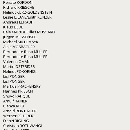
Renate KORDON
Richard KRIESCHE
Helmut KURZ-GOLDENSTEIN
Leslie L. LANE/Edith KLINZER
Andreas LEIKAUF
Klaus LIEDL
Bele MARX & Gilles MUSSARD
Jürgen MESSENSEE
Michael MICHLMAYR
Alois MOSBACHER
Bernadette Rosa MÜLLER
Bernadette Rosa MÜLLER
Valentin OMAN
Martin OSTERIDER
Helmut POKORNIG
Lisl PONGER
Lisl PONGER
Markus PRACHENSKY
Hannes PRIESCH
Shuvo RAFIQUL
Arnulf RAINER
Bianca REGL
Arnold REINTHALER
Werner REITERER
Frenzi RIGLING
Christian ROTHWANGL