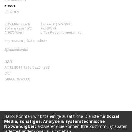
KUNST
SPENDEN
SOS Mitmensch
Tel +43 (1) 524 9900
Zollergasse 15/2
Fax DW -9
A 1070 Wien
office@sosmitmensch.at
Impressum
|
Datenschutz
Spendenkonto:
IBAN:
AT12 2011 1310 0220 4383
BIC:
GIBAATWWXXX
Hallo! Könnten wir bitte einige zusätzliche Dienste für
Social
Media, Sonstiges, Analyse & Systemtechnische
Notwendigkeit
aktivieren? Sie können Ihre Zustimmung später
jederzeit ändern oder zurückziehen.