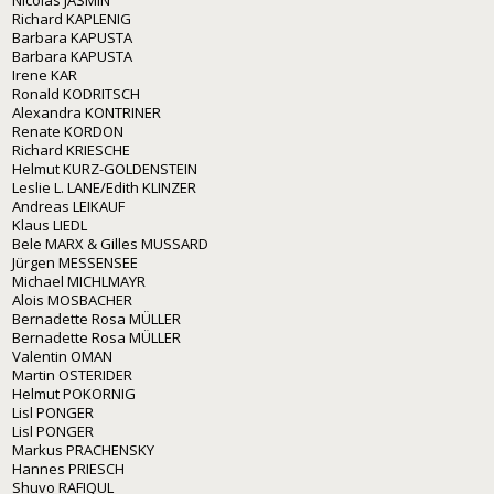
Richard KAPLENIG
Barbara KAPUSTA
Barbara KAPUSTA
Irene KAR
Ronald KODRITSCH
Alexandra KONTRINER
Renate KORDON
Richard KRIESCHE
Helmut KURZ-GOLDENSTEIN
Leslie L. LANE/Edith KLINZER
Andreas LEIKAUF
Klaus LIEDL
Bele MARX & Gilles MUSSARD
Jürgen MESSENSEE
Michael MICHLMAYR
Alois MOSBACHER
Bernadette Rosa MÜLLER
Bernadette Rosa MÜLLER
Valentin OMAN
Martin OSTERIDER
Helmut POKORNIG
Lisl PONGER
Lisl PONGER
Markus PRACHENSKY
Hannes PRIESCH
Shuvo RAFIQUL