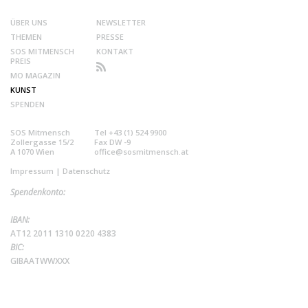
ÜBER UNS
NEWSLETTER
THEMEN
PRESSE
SOS MITMENSCH
KONTAKT
PREIS
MO MAGAZIN
KUNST
SPENDEN
SOS Mitmensch
Tel +43 (1) 524 9900
Zollergasse 15/2
Fax DW -9
A 1070 Wien
office@sosmitmensch.at
Impressum
|
Datenschutz
Spendenkonto:
IBAN:
AT12 2011 1310 0220 4383
BIC:
GIBAATWWXXX