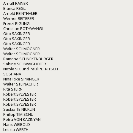
Arnulf RAINER
Bianca REGL
Arnold REINTHALER
Werner REITERER
Frenzi RIGLING
Christian ROTHWANGL
Otto SAXINGER
Otto SAXINGER
Otto SAXINGER
Walter SCHMÖGNER
Walter SCHMÖGNER
Ramona SCHNEKENBURGER
Sabine SCHWAIGHOFER
Nicole SIX und Paul PETRITSCH
SOSHANA
Nina Rike SPRINGER
Walter STEINACHER
Rita STERN
Robert SYLVESTER
Robert SYLVESTER
Robert SYLVESTER
Saskia TE NICKLIN
Philipp TIMISCHL
Petra VON KAZINYAN
Hans WEIBOLD
Letizia WERTH