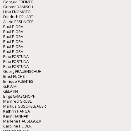
Georgia CREIMER
Gunter DAMISCH
Hisa ENOMOTO
Friedrich ERHART
Astrid ESSLINGER
Paul FLORA
Paul FLORA
Paul FLORA
Paul FLORA
Paul FLORA
Paul FLORA
Pino FORTUNA
Pino FORTUNA
Pino FORTUNA
Georg FRAUENSCHUH
Ernst FUCHS
Enrique FUENTES
G.R.A.M.
GELATIN
Birgit GRASCHOPF
Manfred GRÜBL
Markus GUSCHELBAUER
Kathrin HANGA
Karin HANNAK
Marlene HAUSEGGER
Caroline HEIDER
Nicolas JASMIN