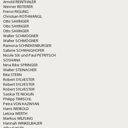
Arnold REINTHALER
Werner REITERER
Frenzi RIGLING
Christian ROTHWANGL
Otto SAXINGER
Otto SAXINGER
Otto SAXINGER
Walter SCHMÖGNER
Walter SCHMÖGNER
Ramona SCHNEKENBURGER
Sabine SCHWAIGHOFER
Nicole SIX und Paul PETRITSCH
SOSHANA
Nina Rike SPRINGER
Walter STEINACHER
Rita STERN
Robert SYLVESTER
Robert SYLVESTER
Robert SYLVESTER
Saskia TE NICKLIN
Philipp TIMISCHL
Petra VON KAZINYAN
Hans WEIBOLD
Letizia WERTH
Markus WILFLING
Hannah WINKELBAUER