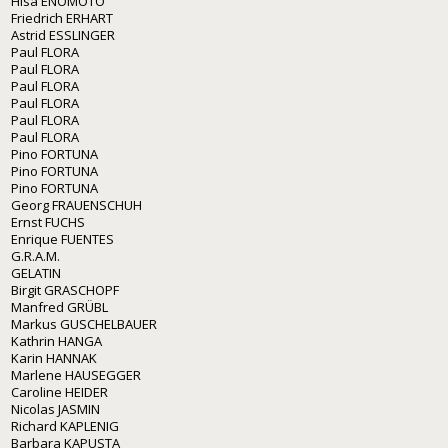
Hisa ENOMOTO
Friedrich ERHART
Astrid ESSLINGER
Paul FLORA
Paul FLORA
Paul FLORA
Paul FLORA
Paul FLORA
Paul FLORA
Pino FORTUNA
Pino FORTUNA
Pino FORTUNA
Georg FRAUENSCHUH
Ernst FUCHS
Enrique FUENTES
G.R.A.M.
GELATIN
Birgit GRASCHOPF
Manfred GRÜBL
Markus GUSCHELBAUER
Kathrin HANGA
Karin HANNAK
Marlene HAUSEGGER
Caroline HEIDER
Nicolas JASMIN
Richard KAPLENIG
Barbara KAPUSTA