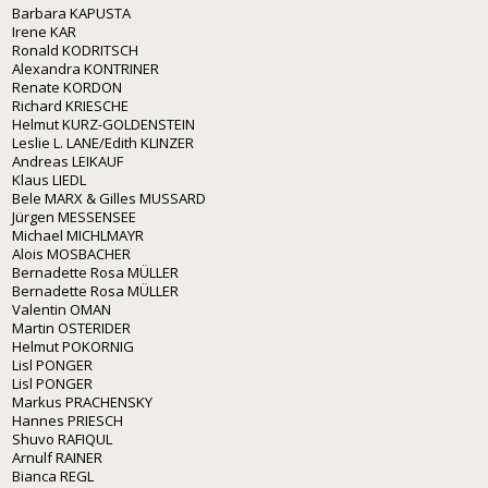
Barbara KAPUSTA
Irene KAR
Ronald KODRITSCH
Alexandra KONTRINER
Renate KORDON
Richard KRIESCHE
Helmut KURZ-GOLDENSTEIN
Leslie L. LANE/Edith KLINZER
Andreas LEIKAUF
Klaus LIEDL
Bele MARX & Gilles MUSSARD
Jürgen MESSENSEE
Michael MICHLMAYR
Alois MOSBACHER
Bernadette Rosa MÜLLER
Bernadette Rosa MÜLLER
Valentin OMAN
Martin OSTERIDER
Helmut POKORNIG
Lisl PONGER
Lisl PONGER
Markus PRACHENSKY
Hannes PRIESCH
Shuvo RAFIQUL
Arnulf RAINER
Bianca REGL