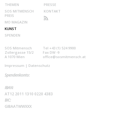
THEMEN
PRESSE
SOS MITMENSCH
KONTAKT
PREIS
MO MAGAZIN
KUNST
SPENDEN
SOS Mitmensch
Tel +43 (1) 524 9900
Zollergasse 15/2
Fax DW -9
A 1070 Wien
office@sosmitmensch.at
Impressum
|
Datenschutz
Spendenkonto:
IBAN:
AT12 2011 1310 0220 4383
BIC:
GIBAATWWXXX