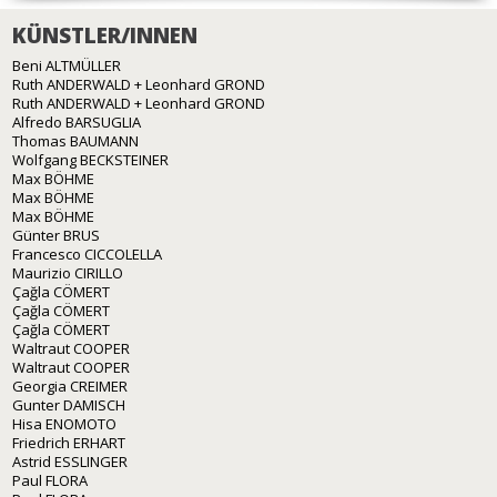
KÜNSTLER/INNEN
Beni ALTMÜLLER
Ruth ANDERWALD + Leonhard GROND
Ruth ANDERWALD + Leonhard GROND
Alfredo BARSUGLIA
Thomas BAUMANN
Wolfgang BECKSTEINER
Max BÖHME
Max BÖHME
Max BÖHME
Günter BRUS
Francesco CICCOLELLA
Maurizio CIRILLO
Çağla CÖMERT
Çağla CÖMERT
Çağla CÖMERT
Waltraut COOPER
Waltraut COOPER
Georgia CREIMER
Gunter DAMISCH
Hisa ENOMOTO
Friedrich ERHART
Astrid ESSLINGER
Paul FLORA