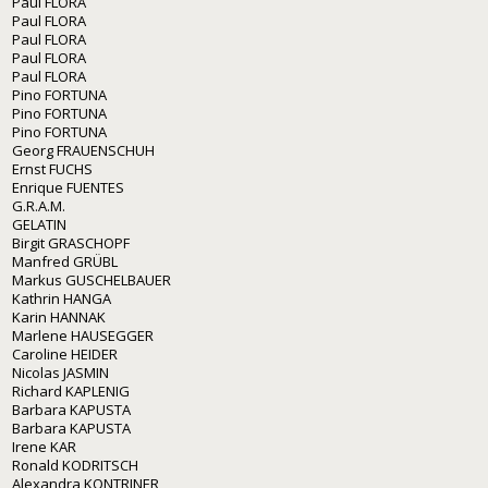
Paul FLORA
Paul FLORA
Paul FLORA
Paul FLORA
Paul FLORA
Pino FORTUNA
Pino FORTUNA
Pino FORTUNA
Georg FRAUENSCHUH
Ernst FUCHS
Enrique FUENTES
G.R.A.M.
GELATIN
Birgit GRASCHOPF
Manfred GRÜBL
Markus GUSCHELBAUER
Kathrin HANGA
Karin HANNAK
Marlene HAUSEGGER
Caroline HEIDER
Nicolas JASMIN
Richard KAPLENIG
Barbara KAPUSTA
Barbara KAPUSTA
Irene KAR
Ronald KODRITSCH
Alexandra KONTRINER