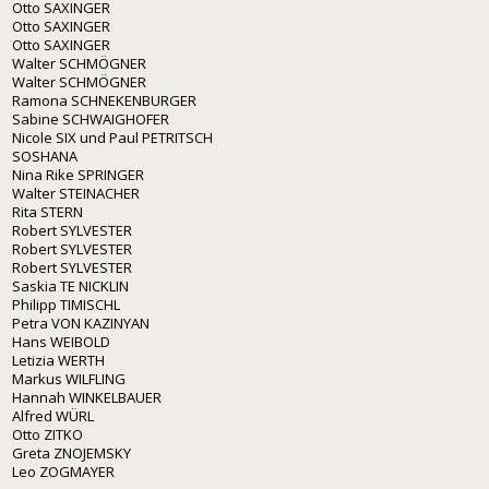
Otto SAXINGER
Otto SAXINGER
Otto SAXINGER
Walter SCHMÖGNER
Walter SCHMÖGNER
Ramona SCHNEKENBURGER
Sabine SCHWAIGHOFER
Nicole SIX und Paul PETRITSCH
SOSHANA
Nina Rike SPRINGER
Walter STEINACHER
Rita STERN
Robert SYLVESTER
Robert SYLVESTER
Robert SYLVESTER
Saskia TE NICKLIN
Philipp TIMISCHL
Petra VON KAZINYAN
Hans WEIBOLD
Letizia WERTH
Markus WILFLING
Hannah WINKELBAUER
Alfred WÜRL
Otto ZITKO
Greta ZNOJEMSKY
Leo ZOGMAYER