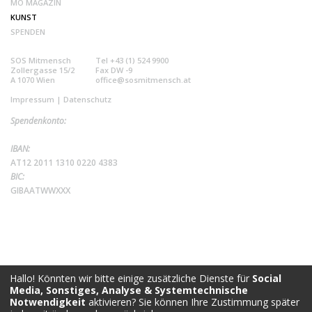
MO MAGAZIN
KUNST
SPENDEN
SOS Mitmensch
Tel +43 (1) 524 9900
Zollergasse 15/2
Fax DW -9
A 1070 Wien
office@sosmitmensch.at
Impressum
|
Datenschutz
Spendenkonto:
IBAN:
AT12 2011 1310 0220 4383
BIC:
GIBAATWWXXX
Hallo! Könnten wir bitte einige zusätzliche Dienste für
Social
Media, Sonstiges, Analyse & Systemtechnische
Notwendigkeit
aktivieren? Sie können Ihre Zustimmung später