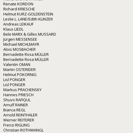
Renate KORDON
Richard KRIESCHE
Helmut KURZ-GOLDENSTEIN
Leslie L. LANE/Edith KLINZER
Andreas LEIKAUF
Klaus LIEDL
Bele MARX & Gilles MUSSARD
Jürgen MESSENSEE
Michael MICHLMAYR
Alois MOSBACHER
Bernadette Rosa MÜLLER
Bernadette Rosa MÜLLER
Valentin OMAN
Martin OSTERIDER
Helmut POKORNIG
Lisl PONGER
Lisl PONGER
Markus PRACHENSKY
Hannes PRIESCH
Shuvo RAFIQUL
Arnulf RAINER
Bianca REGL
Arnold REINTHALER
Werner REITERER
Frenzi RIGLING
Christian ROTHWANGL