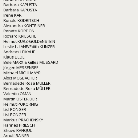
Barbara KAPUSTA
Barbara KAPUSTA
Irene KAR
Ronald KODRITSCH
Alexandra KONTRINER
Renate KORDON
Richard KRIESCHE
Helmut KURZ-GOLDENSTEIN
Leslie L. LANE/Edith KLINZER
Andreas LEIKAUF
Klaus LIEDL
Bele MARX & Gilles MUSSARD
Jürgen MESSENSEE
Michael MICHLMAYR
Alois MOSBACHER
Bernadette Rosa MÜLLER
Bernadette Rosa MÜLLER
Valentin OMAN
Martin OSTERIDER
Helmut POKORNIG
Lisl PONGER
Lisl PONGER
Markus PRACHENSKY
Hannes PRIESCH
Shuvo RAFIQUL
Arnulf RAINER