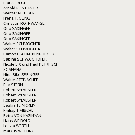
Bianca REGL
Arnold REINTHALER
Werner REITERER
Frenzi RIGLING
Christian ROTHWANGL
Otto SAXINGER
Otto SAXINGER
Otto SAXINGER
Walter SCHMÖGNER
Walter SCHMÖGNER
Ramona SCHNEKENBURGER
Sabine SCHWAIGHOFER
Nicole SIX und Paul PETRITSCH
SOSHANA
Nina Rike SPRINGER
Walter STEINACHER
Rita STERN
Robert SYLVESTER
Robert SYLVESTER
Robert SYLVESTER
Saskia TE NICKLIN
Philipp TIMISCHL
Petra VON KAZINYAN
Hans WEIBOLD
Letizia WERTH
Markus WILFLING