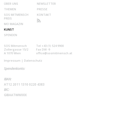
ÜBER UNS
NEWSLETTER
THEMEN
PRESSE
SOS MITMENSCH
KONTAKT
PREIS
MO MAGAZIN
KUNST
SPENDEN
SOS Mitmensch
Tel +43 (1) 524 9900
Zollergasse 15/2
Fax DW -9
A 1070 Wien
office@sosmitmensch.at
Impressum
|
Datenschutz
Spendenkonto:
IBAN:
AT12 2011 1310 0220 4383
BIC:
GIBAATWWXXX