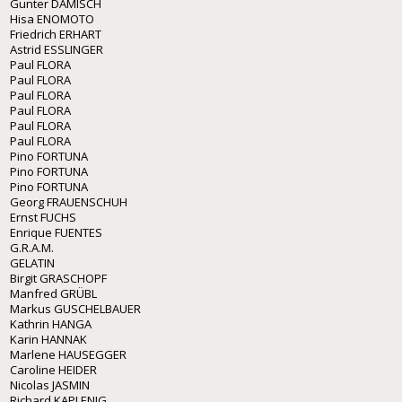
Gunter DAMISCH
Hisa ENOMOTO
Friedrich ERHART
Astrid ESSLINGER
Paul FLORA
Paul FLORA
Paul FLORA
Paul FLORA
Paul FLORA
Paul FLORA
Pino FORTUNA
Pino FORTUNA
Pino FORTUNA
Georg FRAUENSCHUH
Ernst FUCHS
Enrique FUENTES
G.R.A.M.
GELATIN
Birgit GRASCHOPF
Manfred GRÜBL
Markus GUSCHELBAUER
Kathrin HANGA
Karin HANNAK
Marlene HAUSEGGER
Caroline HEIDER
Nicolas JASMIN
Richard KAPLENIG