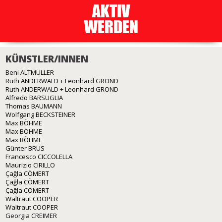
KÜNSTLER/INNEN
Beni ALTMÜLLER
Ruth ANDERWALD + Leonhard GROND
Ruth ANDERWALD + Leonhard GROND
Alfredo BARSUGLIA
Thomas BAUMANN
Wolfgang BECKSTEINER
Max BÖHME
Max BÖHME
Max BÖHME
Günter BRUS
Francesco CICCOLELLA
Maurizio CIRILLO
Çağla CÖMERT
Çağla CÖMERT
Çağla CÖMERT
Waltraut COOPER
Waltraut COOPER
Georgia CREIMER