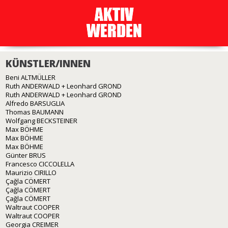
KÜNSTLER/INNEN
Beni ALTMÜLLER
Ruth ANDERWALD + Leonhard GROND
Ruth ANDERWALD + Leonhard GROND
Alfredo BARSUGLIA
Thomas BAUMANN
Wolfgang BECKSTEINER
Max BÖHME
Max BÖHME
Max BÖHME
Günter BRUS
Francesco CICCOLELLA
Maurizio CIRILLO
Çağla CÖMERT
Çağla CÖMERT
Çağla CÖMERT
Waltraut COOPER
Waltraut COOPER
Georgia CREIMER