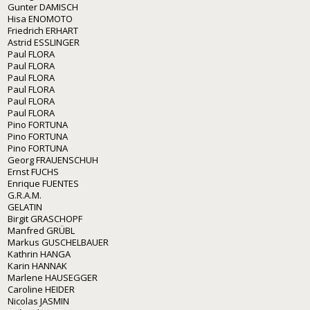
Gunter DAMISCH
Hisa ENOMOTO
Friedrich ERHART
Astrid ESSLINGER
Paul FLORA
Paul FLORA
Paul FLORA
Paul FLORA
Paul FLORA
Paul FLORA
Pino FORTUNA
Pino FORTUNA
Pino FORTUNA
Georg FRAUENSCHUH
Ernst FUCHS
Enrique FUENTES
G.R.A.M.
GELATIN
Birgit GRASCHOPF
Manfred GRÜBL
Markus GUSCHELBAUER
Kathrin HANGA
Karin HANNAK
Marlene HAUSEGGER
Caroline HEIDER
Nicolas JASMIN