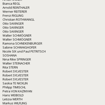
Bianca REGL
Arnold REINTHALER
Werner REITERER
Frenzi RIGLING
Christian ROTHWANGL
Otto SAXINGER
Otto SAXINGER
Otto SAXINGER
Walter SCHMÖGNER
Walter SCHMÖGNER
Ramona SCHNEKENBURGER
Sabine SCHWAIGHOFER
Nicole SIX und Paul PETRITSCH
SOSHANA
Nina Rike SPRINGER
Walter STEINACHER
Rita STERN
Robert SYLVESTER
Robert SYLVESTER
Robert SYLVESTER
Saskia TE NICKLIN
Philipp TIMISCHL
Petra VON KAZINYAN
Hans WEIBOLD
Letizia WERTH
Markus WILFLING