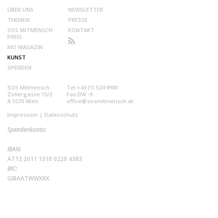
ÜBER UNS
NEWSLETTER
THEMEN
PRESSE
SOS MITMENSCH
KONTAKT
PREIS
MO MAGAZIN
KUNST
SPENDEN
SOS Mitmensch
Tel +43 (1) 524 9900
Zollergasse 15/2
Fax DW -9
A 1070 Wien
office@sosmitmensch.at
Impressum
|
Datenschutz
Spendenkonto:
IBAN:
AT12 2011 1310 0220 4383
BIC:
GIBAATWWXXX