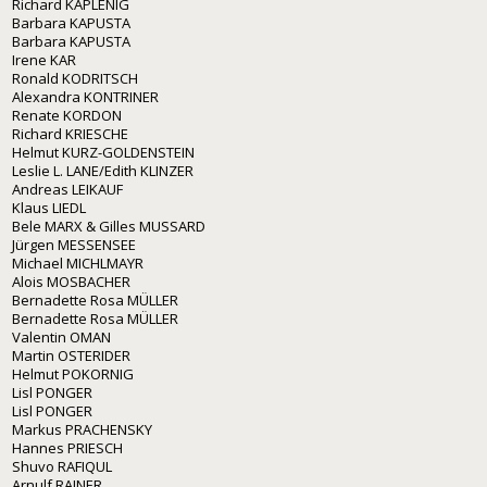
Richard KAPLENIG
Barbara KAPUSTA
Barbara KAPUSTA
Irene KAR
Ronald KODRITSCH
Alexandra KONTRINER
Renate KORDON
Richard KRIESCHE
Helmut KURZ-GOLDENSTEIN
Leslie L. LANE/Edith KLINZER
Andreas LEIKAUF
Klaus LIEDL
Bele MARX & Gilles MUSSARD
Jürgen MESSENSEE
Michael MICHLMAYR
Alois MOSBACHER
Bernadette Rosa MÜLLER
Bernadette Rosa MÜLLER
Valentin OMAN
Martin OSTERIDER
Helmut POKORNIG
Lisl PONGER
Lisl PONGER
Markus PRACHENSKY
Hannes PRIESCH
Shuvo RAFIQUL
Arnulf RAINER