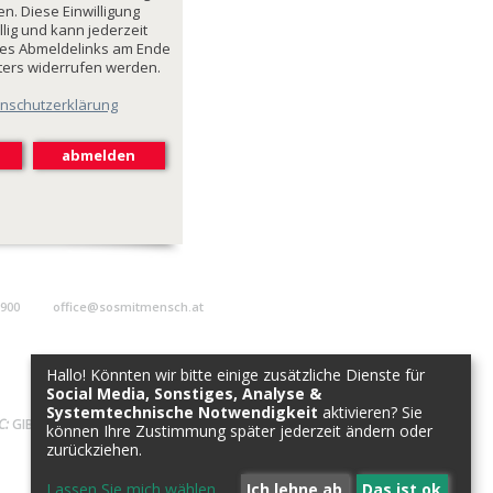
n. Diese Einwilligung
illig und kann jederzeit
des Abmeldelinks am Ende
ters widerrufen werden.
nschutzerklärung
9900
office@sosmitmensch.at
Hallo! Könnten wir bitte einige zusätzliche Dienste für
Social Media, Sonstiges, Analyse &
Systemtechnische Notwendigkeit
aktivieren? Sie
C:
GIBAATWWXXX
können Ihre Zustimmung später jederzeit ändern oder
zurückziehen.
Lassen Sie mich wählen
...
Ich lehne ab
Das ist ok