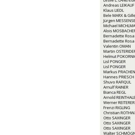
Leslie L. LANE/Ed
Andreas LEIKAUF
Klaus LIEDL
Bele MARX & Gil
Jürgen MESSENS
Michael MICHLM
Alois MOSBACHE
Bernadette Rosa
Bernadette Rosa
Valentin OMAN
Martin OSTERIDE
Helmut POKORNI
Lisl PONGER
Lisl PONGER
Markus PRACHE
Hannes PRIESCH
Shuvo RAFIQUL
Arnulf RAINER
Bianca REGL
Arnold REINTHAL
Werner REITERER
Frenzi RIGLING
Christian ROTH
Otto SAXINGER
Otto SAXINGER
Otto SAXINGER
Walter SCHMÖG