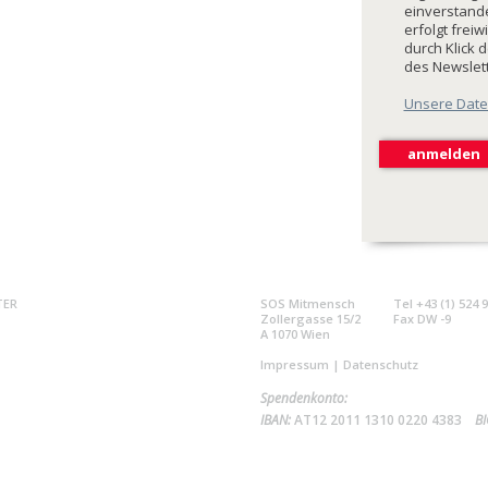
einverstande
erfolgt freiw
durch Klick 
des Newslet
Unsere Date
TER
SOS Mitmensch
Tel +43 (1) 524 
Zollergasse 15/2
Fax DW -9
A 1070 Wien
Impressum
|
Datenschutz
Spendenkonto:
IBAN:
AT12 2011 1310 0220 4383
BI