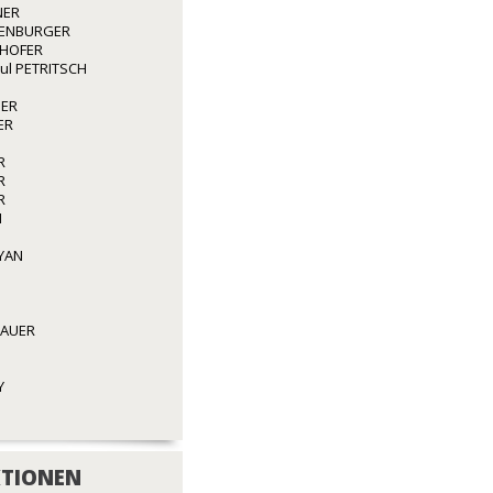
NER
ENBURGER
GHOFER
aul PETRITSCH
GER
ER
R
R
R
N
YAN
BAUER
Y
TIONEN