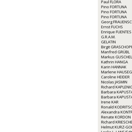
Paul FLORA
Pino FORTUNA
Pino FORTUNA
Pino FORTUNA
Georg FRAUENS
Ernst FUCHS
Enrique FUENTES
G.R.A.M.
GELATIN
Birgit GRASCHOP
Manfred GRÜBL
Markus GUSCHE
Kathrin HANGA
Karin HANNAK
Marlene HAUSE
Caroline HEIDER
Nicolas JASMIN
Richard KAPLENI
Barbara KAPUST
Barbara KAPUST
Irene KAR
Ronald KODRITS
Alexandra KONT
Renate KORDON
Richard KRIESCH
Helmut KURZ-GO