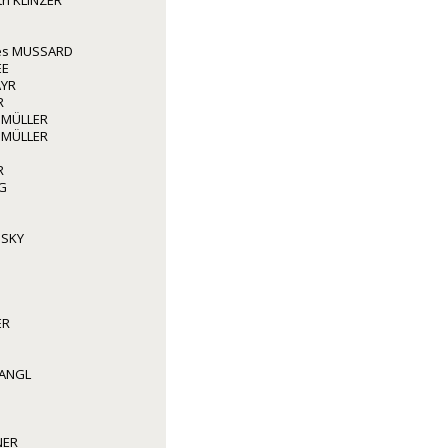
ith KLINZER
les MUSSARD
EE
AYR
R
 MÜLLER
 MÜLLER
R
G
NSKY
ER
WANGL
NER