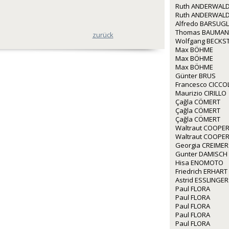
Ruth ANDERWALD
Ruth ANDERWALD
Alfredo BARSUGL
Thomas BAUMA
zurück
Wolfgang BECKS
Max BÖHME
Max BÖHME
Max BÖHME
Günter BRUS
Francesco CICCO
Maurizio CIRILLO
Çağla CÖMERT
Çağla CÖMERT
Çağla CÖMERT
Waltraut COOPE
Waltraut COOPE
Georgia CREIMER
Gunter DAMISCH
Hisa ENOMOTO
Friedrich ERHART
Astrid ESSLINGER
Paul FLORA
Paul FLORA
Paul FLORA
Paul FLORA
Paul FLORA