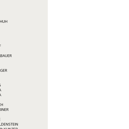
CHUH
F
LBAUER
GGER
G
A
A
CH
RINER
E
LDENSTEIN