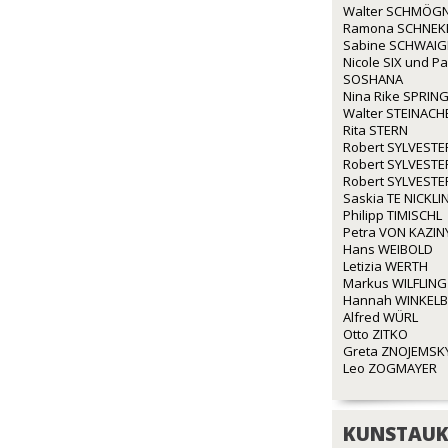
Walter SCHMÖG
Ramona SCHNEK
Sabine SCHWAI
Nicole SIX und P
SOSHANA
Nina Rike SPRIN
Walter STEINACH
Rita STERN
Robert SYLVESTE
Robert SYLVESTE
Robert SYLVESTE
Saskia TE NICKLI
Philipp TIMISCHL
Petra VON KAZIN
Hans WEIBOLD
Letizia WERTH
Markus WILFLING
Hannah WINKEL
Alfred WÜRL
Otto ZITKO
Greta ZNOJEMSK
Leo ZOGMAYER
KUNSTAUK