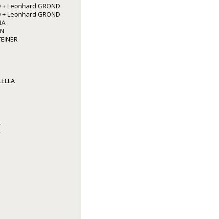
 + Leonhard GROND
 + Leonhard GROND
IA
NN
TEINER
LELLA
R
R