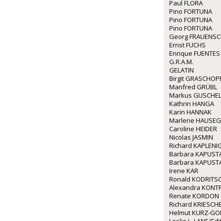
Paul FLORA
Pino FORTUNA
Pino FORTUNA
Pino FORTUNA
Georg FRAUENS
Ernst FUCHS
Enrique FUENTES
G.R.A.M.
GELATIN
Birgit GRASCHOP
Manfred GRÜBL
Markus GUSCHE
Kathrin HANGA
Karin HANNAK
Marlene HAUSE
Caroline HEIDER
Nicolas JASMIN
Richard KAPLENI
Barbara KAPUST
Barbara KAPUST
Irene KAR
Ronald KODRITS
Alexandra KONT
Renate KORDON
Richard KRIESCH
Helmut KURZ-GO