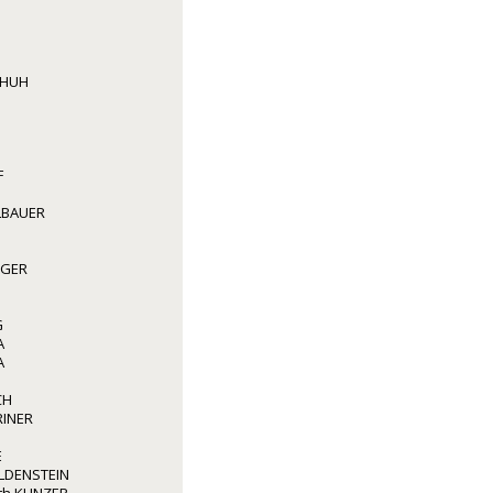
CHUH
F
LBAUER
GGER
G
A
A
CH
RINER
E
LDENSTEIN