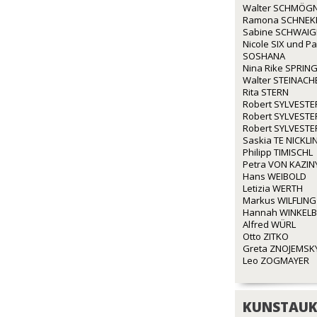
Walter SCHMÖG
Ramona SCHNEK
Sabine SCHWAI
Nicole SIX und P
SOSHANA
Nina Rike SPRIN
Walter STEINACH
Rita STERN
Robert SYLVESTE
Robert SYLVESTE
Robert SYLVESTE
Saskia TE NICKLI
Philipp TIMISCHL
Petra VON KAZIN
Hans WEIBOLD
Letizia WERTH
Markus WILFLING
Hannah WINKEL
Alfred WÜRL
Otto ZITKO
Greta ZNOJEMSK
Leo ZOGMAYER
KUNSTAUK