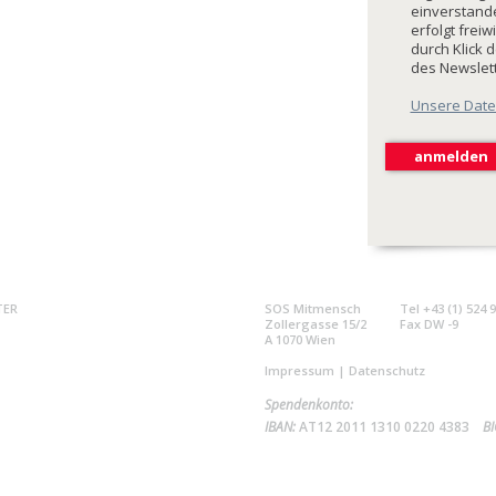
einverstande
erfolgt freiw
durch Klick 
des Newslet
Unsere Date
TER
SOS Mitmensch
Tel +43 (1) 524 
Zollergasse 15/2
Fax DW -9
A 1070 Wien
Impressum
|
Datenschutz
Spendenkonto:
IBAN:
AT12 2011 1310 0220 4383
BI