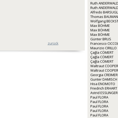
Ruth ANDERWALD
Ruth ANDERWALD
Alfredo BARSUGL
Thomas BAUMA
Wolfgang BECKS
Max BÖHME
Max BÖHME
Max BÖHME
Günter BRUS
zurück
Francesco CICCO
Maurizio CIRILLO
Çağla CÖMERT
Çağla CÖMERT
Çağla CÖMERT
Waltraut COOPE
Waltraut COOPE
Georgia CREIMER
Gunter DAMISCH
Hisa ENOMOTO
Friedrich ERHART
Astrid ESSLINGER
Paul FLORA
Paul FLORA
Paul FLORA
Paul FLORA
Paul FLORA