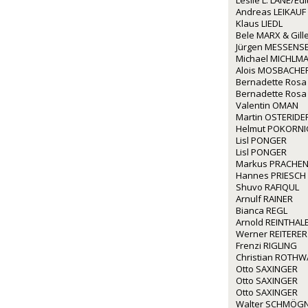
Leslie L. LANE/Ed
Andreas LEIKAUF
Klaus LIEDL
Bele MARX & Gil
Jürgen MESSENS
Michael MICHLM
Alois MOSBACHE
Bernadette Rosa
Bernadette Rosa
Valentin OMAN
Martin OSTERIDE
Helmut POKORNI
Lisl PONGER
Lisl PONGER
Markus PRACHE
Hannes PRIESCH
Shuvo RAFIQUL
Arnulf RAINER
Bianca REGL
Arnold REINTHAL
Werner REITERER
Frenzi RIGLING
Christian ROTH
Otto SAXINGER
Otto SAXINGER
Otto SAXINGER
Walter SCHMÖG