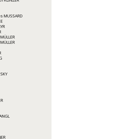
ith KLINZER
les MUSSARD
EE
AYR
R
 MÜLLER
 MÜLLER
R
G
NSKY
ER
WANGL
NER