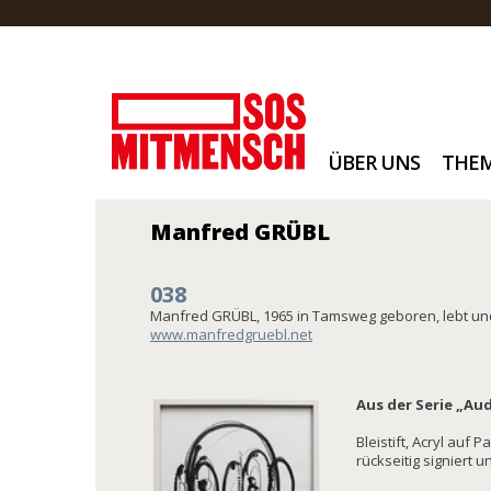
ÜBER UNS
THE
Manfred GRÜBL
038
Manfred GRÜBL, 1965 in Tamsweg geboren, lebt und
www.manfredgruebl.net
Aus der Serie „Aud
Bleistift, Acryl auf 
rückseitig signiert u