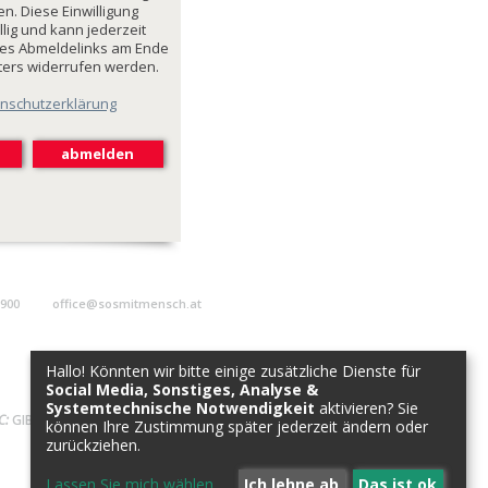
n. Diese Einwilligung
illig und kann jederzeit
des Abmeldelinks am Ende
ters widerrufen werden.
nschutzerklärung
9900
office@sosmitmensch.at
Hallo! Könnten wir bitte einige zusätzliche Dienste für
Social Media, Sonstiges, Analyse &
Systemtechnische Notwendigkeit
aktivieren? Sie
C:
GIBAATWWXXX
können Ihre Zustimmung später jederzeit ändern oder
zurückziehen.
Lassen Sie mich wählen
...
Ich lehne ab
Das ist ok