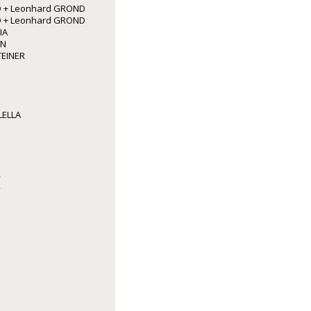
 + Leonhard GROND
 + Leonhard GROND
IA
NN
TEINER
LELLA
R
R