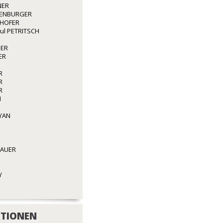
NER
ENBURGER
GHOFER
aul PETRITSCH
GER
ER
R
R
R
N
YAN
BAUER
Y
TIONEN