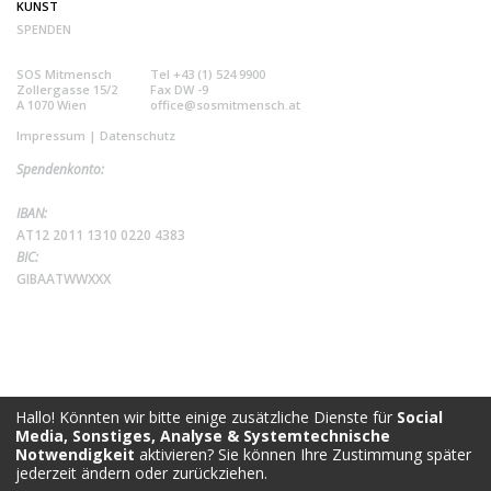
KUNST
SPENDEN
SOS Mitmensch
Tel +43 (1) 524 9900
Zollergasse 15/2
Fax DW -9
A 1070 Wien
office@sosmitmensch.at
Impressum
|
Datenschutz
Spendenkonto:
IBAN:
AT12 2011 1310 0220 4383
BIC:
GIBAATWWXXX
Hallo! Könnten wir bitte einige zusätzliche Dienste für
Social
Media, Sonstiges, Analyse & Systemtechnische
Notwendigkeit
aktivieren? Sie können Ihre Zustimmung später
jederzeit ändern oder zurückziehen.