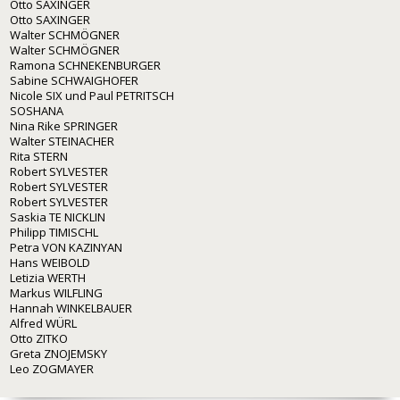
Otto SAXINGER
Otto SAXINGER
Walter SCHMÖGNER
Walter SCHMÖGNER
Ramona SCHNEKENBURGER
Sabine SCHWAIGHOFER
Nicole SIX und Paul PETRITSCH
SOSHANA
Nina Rike SPRINGER
Walter STEINACHER
Rita STERN
Robert SYLVESTER
Robert SYLVESTER
Robert SYLVESTER
Saskia TE NICKLIN
Philipp TIMISCHL
Petra VON KAZINYAN
Hans WEIBOLD
Letizia WERTH
Markus WILFLING
Hannah WINKELBAUER
Alfred WÜRL
Otto ZITKO
Greta ZNOJEMSKY
Leo ZOGMAYER