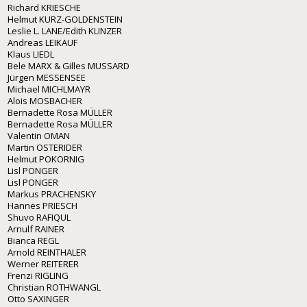
Richard KRIESCHE
Helmut KURZ-GOLDENSTEIN
Leslie L. LANE/Edith KLINZER
Andreas LEIKAUF
Klaus LIEDL
Bele MARX & Gilles MUSSARD
Jürgen MESSENSEE
Michael MICHLMAYR
Alois MOSBACHER
Bernadette Rosa MÜLLER
Bernadette Rosa MÜLLER
Valentin OMAN
Martin OSTERIDER
Helmut POKORNIG
Lisl PONGER
Lisl PONGER
Markus PRACHENSKY
Hannes PRIESCH
Shuvo RAFIQUL
Arnulf RAINER
Bianca REGL
Arnold REINTHALER
Werner REITERER
Frenzi RIGLING
Christian ROTHWANGL
Otto SAXINGER