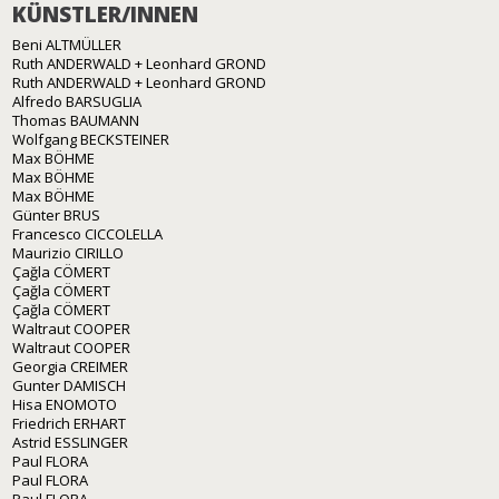
KÜNSTLER/INNEN
Beni ALTMÜLLER
Ruth ANDERWALD + Leonhard GROND
Ruth ANDERWALD + Leonhard GROND
Alfredo BARSUGLIA
Thomas BAUMANN
Wolfgang BECKSTEINER
Max BÖHME
Max BÖHME
Max BÖHME
Günter BRUS
Francesco CICCOLELLA
Maurizio CIRILLO
Çağla CÖMERT
Çağla CÖMERT
Çağla CÖMERT
Waltraut COOPER
Waltraut COOPER
Georgia CREIMER
Gunter DAMISCH
Hisa ENOMOTO
Friedrich ERHART
Astrid ESSLINGER
Paul FLORA
Paul FLORA