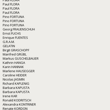
Paul FLORA
Paul FLORA
Paul FLORA
Paul FLORA
Pino FORTUNA
Pino FORTUNA
Pino FORTUNA
Georg FRAUENSCHUH
Ernst FUCHS
Enrique FUENTES
G.R.A.M.
GELATIN
Birgit GRASCHOPF
Manfred GRÜBL
Markus GUSCHELBAUER
Kathrin HANGA
Karin HANNAK
Marlene HAUSEGGER
Caroline HEIDER
Nicolas JASMIN
Richard KAPLENIG
Barbara KAPUSTA
Barbara KAPUSTA
Irene KAR
Ronald KODRITSCH
Alexandra KONTRINER
Renate KORDON