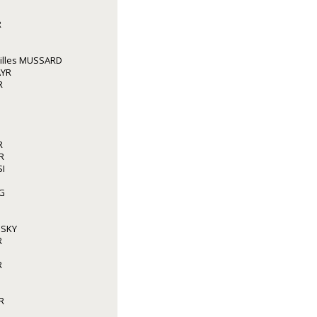
R
illes MUSSARD
AYR
R
R
R
I
G
NSKY
R
R
R