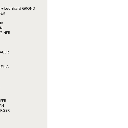
 + Leonhard GROND
FER
IA
NN
TEINER
BAUER
LELLA
R
R
OFER
AN
BERGER