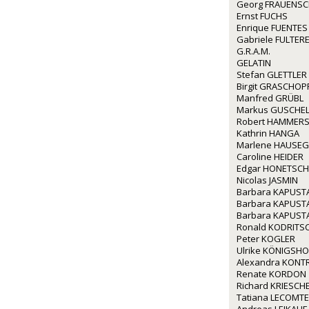
Georg FRAUENS
Ernst FUCHS
Enrique FUENTES
Gabriele FULTERE
G.R.A.M.
GELATIN
Stefan GLETTLER
Birgit GRASCHOP
Manfred GRÜBL
Markus GUSCHE
Robert HAMMERS
Kathrin HANGA
Marlene HAUSE
Caroline HEIDER
Edgar HONETSC
Nicolas JASMIN
Barbara KAPUST
Barbara KAPUST
Barbara KAPUST
Ronald KODRITS
Peter KOGLER
Ulrike KÖNIGSHO
Alexandra KONT
Renate KORDON
Richard KRIESCH
Tatiana LECOMTE