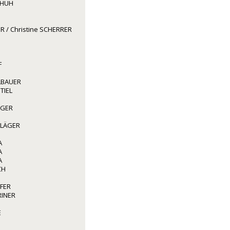
CHUH
R / Christine SCHERRER
F
LBAUER
TIEL
GGER
HLÄGER
A
A
A
CH
FER
RINER
E