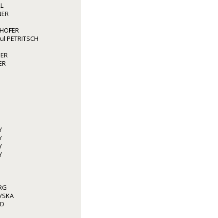
L
NER
GHOFER
aul PETRITSCH
GER
ER
Y
Y
Y
Y
RG
VSKA
ED