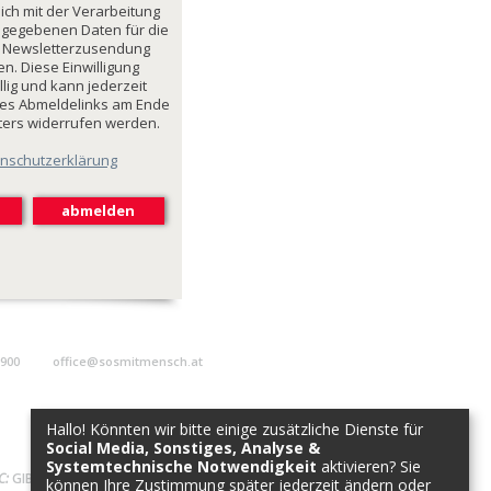
mich mit der Verarbeitung
ngegebenen Daten für die
 Newsletterzusendung
n. Diese Einwilligung
illig und kann jederzeit
des Abmeldelinks am Ende
ters widerrufen werden.
nschutzerklärung
9900
office@sosmitmensch.at
Hallo! Könnten wir bitte einige zusätzliche Dienste für
Social Media, Sonstiges, Analyse &
Systemtechnische Notwendigkeit
aktivieren? Sie
C:
GIBAATWWXXX
können Ihre Zustimmung später jederzeit ändern oder