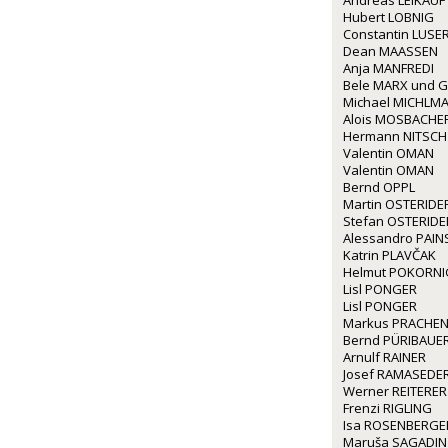
Andreas LEIKAUF
Hubert LOBNIG
Constantin LUSE
Dean MAASSEN
Anja MANFREDI
Bele MARX und G
Michael MICHLM
Alois MOSBACHE
Hermann NITSCH
Valentin OMAN
Valentin OMAN
Bernd OPPL
Martin OSTERIDE
Stefan OSTERIDE
Alessandro PAINS
Katrin PLAVČAK
Helmut POKORNI
Lisl PONGER
Lisl PONGER
Markus PRACHE
Bernd PÜRIBAUE
Arnulf RAINER
Josef RAMASEDE
Werner REITERER
Frenzi RIGLING
Isa ROSENBERGE
Maruša SAGADIN