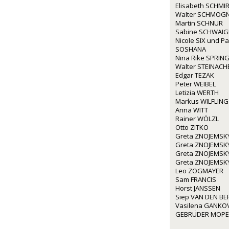
Elisabeth SCHMIR
Walter SCHMÖG
Martin SCHNUR
Sabine SCHWAI
Nicole SIX und P
SOSHANA
Nina Rike SPRIN
Walter STEINACH
Edgar TEZAK
Peter WEIBEL
Letizia WERTH
Markus WILFLING
Anna WITT
Rainer WÖLZL
Otto ZITKO
Greta ZNOJEMSK
Greta ZNOJEMSK
Greta ZNOJEMSK
Greta ZNOJEMSK
Leo ZOGMAYER
Sam FRANCIS
Horst JANSSEN
Siep VAN DEN BE
Vasilena GANKO
GEBRÜDER MOP