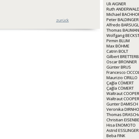
Uli AIGNER
Ruth ANDERWALD
Michael BACHHO
Peter BALDINGER
zurück
Alfredo BARSUGL
Thomas BAUMA
Wolfgang BECKS
Pirmin BLUM
Max BÖHME
Catrin BOLT
Gilbert BRETTER
Oscar BRONNER
Günter BRUS
Francesco CICCO
Maurizio CIRILLO
Çağla CÖMERT
Çağla CÖMERT
Waltraut COOPE
Waltraut COOPE
Gunter DAMISCH
Veronika DIRNH
Thomas DRASCH
Christian EISEN
Hisa ENOMOTO
Astrid ESSLINGER
Beba FINK