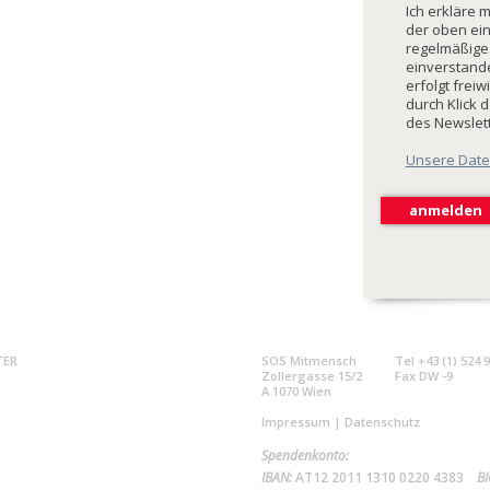
Ich erkläre 
der oben ei
regelmäßige
einverstande
erfolgt freiw
durch Klick 
des Newslet
Unsere Date
TER
SOS Mitmensch
Tel +43 (1) 524 
Zollergasse 15/2
Fax DW -9
A 1070 Wien
Impressum
|
Datenschutz
Spendenkonto:
IBAN:
AT12 2011 1310 0220 4383
BI