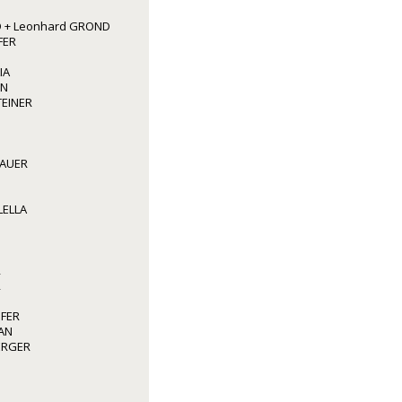
 + Leonhard GROND
FER
IA
NN
TEINER
BAUER
LELLA
R
R
OFER
AN
BERGER