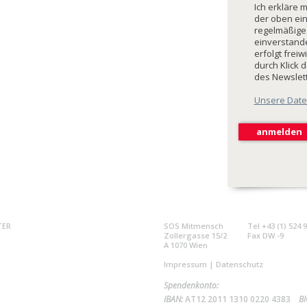
Ich erkläre 
der oben ei
regelmäßige
einverstande
erfolgt freiw
durch Klick 
des Newslet
Unsere Date
TER
SOS Mitmensch
Tel +43 (1) 524 
Zollergasse 15/2
Fax DW -9
A 1070 Wien
Impressum
|
Datenschutz
Spendenkonto:
IBAN:
AT12 2011 1310 0220 4383
BI