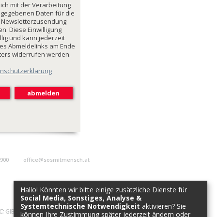
mich mit der Verarbeitung
ngegebenen Daten für die
 Newsletterzusendung
n. Diese Einwilligung
illig und kann jederzeit
des Abmeldelinks am Ende
ters widerrufen werden.
nschutzerklärung
9900
office@sosmitmensch.at
Hallo! Könnten wir bitte einige zusätzliche Dienste für
Social Media, Sonstiges, Analyse &
Systemtechnische Notwendigkeit
aktivieren? Sie
C:
GIBAATWWXXX
können Ihre Zustimmung später jederzeit ändern oder