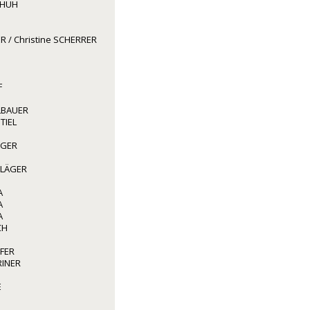
CHUH
R / Christine SCHERRER
F
LBAUER
TIEL
GGER
HLÄGER
A
A
A
CH
FER
RINER
E