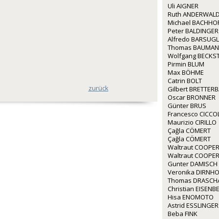
Uli AIGNER
Ruth ANDERWALD
Michael BACHHO
Peter BALDINGER
Alfredo BARSUGL
Thomas BAUMA
Wolfgang BECKS
Pirmin BLUM
Max BÖHME
Catrin BOLT
zurück
Gilbert BRETTER
Oscar BRONNER
Günter BRUS
Francesco CICCO
Maurizio CIRILLO
Çağla CÖMERT
Çağla CÖMERT
Waltraut COOPE
Waltraut COOPE
Gunter DAMISCH
Veronika DIRNH
Thomas DRASCH
Christian EISEN
Hisa ENOMOTO
Astrid ESSLINGER
Beba FINK