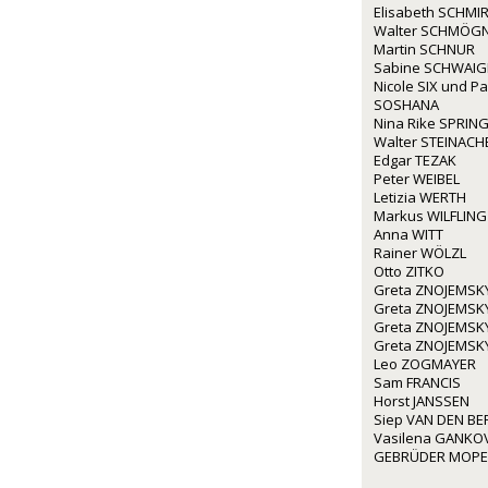
Elisabeth SCHMIR
Walter SCHMÖG
Martin SCHNUR
Sabine SCHWAI
Nicole SIX und P
SOSHANA
Nina Rike SPRIN
Walter STEINACH
Edgar TEZAK
Peter WEIBEL
Letizia WERTH
Markus WILFLING
Anna WITT
Rainer WÖLZL
Otto ZITKO
Greta ZNOJEMSK
Greta ZNOJEMSK
Greta ZNOJEMSK
Greta ZNOJEMSK
Leo ZOGMAYER
Sam FRANCIS
Horst JANSSEN
Siep VAN DEN BE
Vasilena GANKO
GEBRÜDER MOP