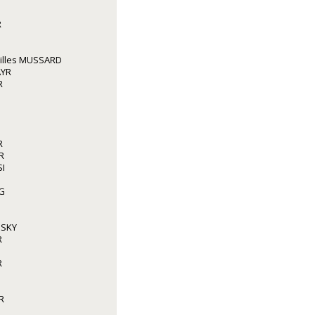
R
illes MUSSARD
AYR
R
R
R
I
G
NSKY
R
R
R