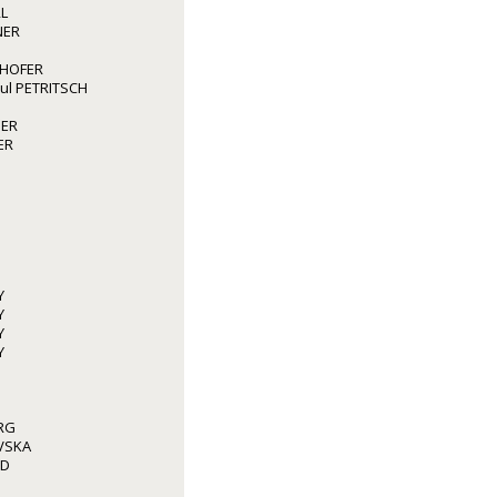
L
NER
GHOFER
aul PETRITSCH
GER
ER
Y
Y
Y
Y
RG
VSKA
ED