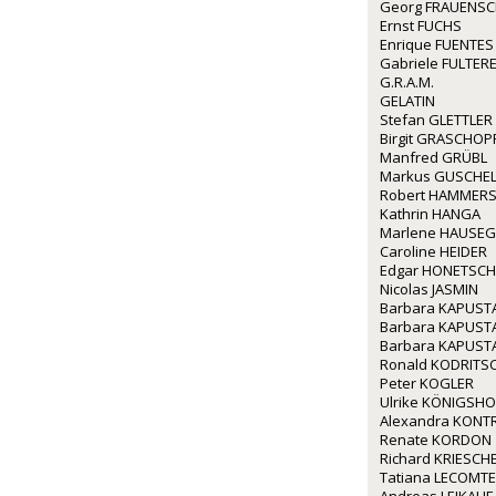
Georg FRAUENS
Ernst FUCHS
Enrique FUENTES
Gabriele FULTERE
G.R.A.M.
GELATIN
Stefan GLETTLER
Birgit GRASCHOP
Manfred GRÜBL
Markus GUSCHE
Robert HAMMERS
Kathrin HANGA
Marlene HAUSE
Caroline HEIDER
Edgar HONETSC
Nicolas JASMIN
Barbara KAPUST
Barbara KAPUST
Barbara KAPUST
Ronald KODRITS
Peter KOGLER
Ulrike KÖNIGSHO
Alexandra KONT
Renate KORDON
Richard KRIESCH
Tatiana LECOMTE