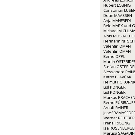
Andreas LEIKAUF
Hubert LOBNIG
Constantin LUSE
Dean MAASSEN
Anja MANFREDI
Bele MARX und G
Michael MICHLM
Alois MOSBACHE
Hermann NITSCH
Valentin OMAN
Valentin OMAN
Bernd OPPL
Martin OSTERIDE
Stefan OSTERIDE
Alessandro PAINS
Katrin PLAVČAK
Helmut POKORNI
Lisl PONGER
Lisl PONGER
Markus PRACHE
Bernd PÜRIBAUE
Arnulf RAINER
Josef RAMASEDE
Werner REITERER
Frenzi RIGLING
Isa ROSENBERGE
Maruša SAGADIN