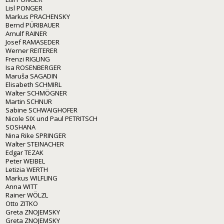
Lisl PONGER
Markus PRACHENSKY
Bernd PÜRIBAUER
Arnulf RAINER
Josef RAMASEDER
Werner REITERER
Frenzi RIGLING
Isa ROSENBERGER
Maruša SAGADIN
Elisabeth SCHMIRL
Walter SCHMÖGNER
Martin SCHNUR
Sabine SCHWAIGHOFER
Nicole SIX und Paul PETRITSCH
SOSHANA
Nina Rike SPRINGER
Walter STEINACHER
Edgar TEZAK
Peter WEIBEL
Letizia WERTH
Markus WILFLING
Anna WITT
Rainer WÖLZL
Otto ZITKO
Greta ZNOJEMSKY
Greta ZNOJEMSKY