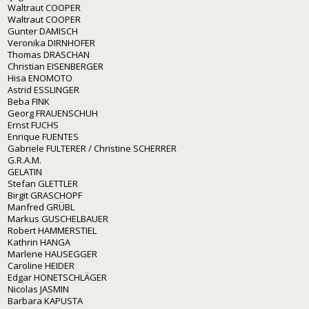
Waltraut COOPER
Waltraut COOPER
Gunter DAMISCH
Veronika DIRNHOFER
Thomas DRASCHAN
Christian EISENBERGER
Hisa ENOMOTO
Astrid ESSLINGER
Beba FINK
Georg FRAUENSCHUH
Ernst FUCHS
Enrique FUENTES
Gabriele FULTERER / Christine SCHERRER
G.R.A.M.
GELATIN
Stefan GLETTLER
Birgit GRASCHOPF
Manfred GRÜBL
Markus GUSCHELBAUER
Robert HAMMERSTIEL
Kathrin HANGA
Marlene HAUSEGGER
Caroline HEIDER
Edgar HONETSCHLÄGER
Nicolas JASMIN
Barbara KAPUSTA