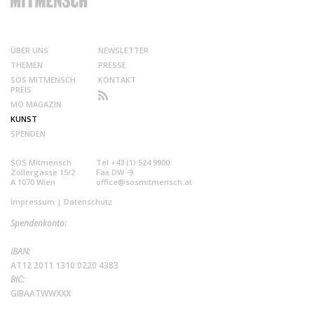
ÜBER UNS
NEWSLETTER
THEMEN
PRESSE
SOS MITMENSCH
KONTAKT
PREIS
MO MAGAZIN
KUNST
SPENDEN
SOS Mitmensch
Tel +43 (1) 524 9900
Zollergasse 15/2
Fax DW -9
A 1070 Wien
office@sosmitmensch.at
Impressum
|
Datenschutz
Spendenkonto:
IBAN:
AT12 2011 1310 0220 4383
BIC:
GIBAATWWXXX