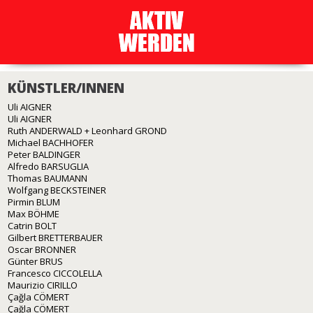
KÜNSTLER/INNEN
Uli AIGNER
Uli AIGNER
Ruth ANDERWALD + Leonhard GROND
Michael BACHHOFER
Peter BALDINGER
Alfredo BARSUGLIA
Thomas BAUMANN
Wolfgang BECKSTEINER
Pirmin BLUM
Max BÖHME
Catrin BOLT
Gilbert BRETTERBAUER
Oscar BRONNER
Günter BRUS
Francesco CICCOLELLA
Maurizio CIRILLO
Çağla CÖMERT
Çağla CÖMERT