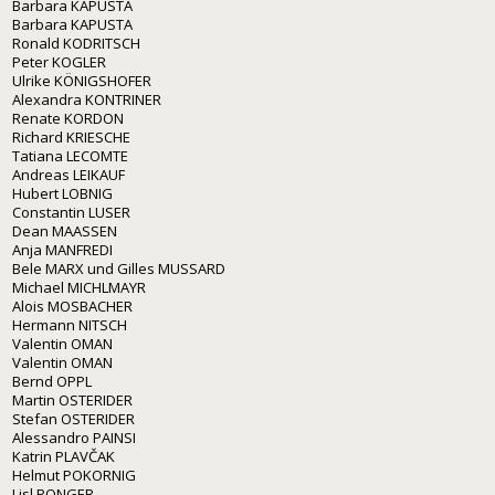
Barbara KAPUSTA
Barbara KAPUSTA
Ronald KODRITSCH
Peter KOGLER
Ulrike KÖNIGSHOFER
Alexandra KONTRINER
Renate KORDON
Richard KRIESCHE
Tatiana LECOMTE
Andreas LEIKAUF
Hubert LOBNIG
Constantin LUSER
Dean MAASSEN
Anja MANFREDI
Bele MARX und Gilles MUSSARD
Michael MICHLMAYR
Alois MOSBACHER
Hermann NITSCH
Valentin OMAN
Valentin OMAN
Bernd OPPL
Martin OSTERIDER
Stefan OSTERIDER
Alessandro PAINSI
Katrin PLAVČAK
Helmut POKORNIG
Lisl PONGER