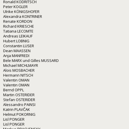
Ronald KODRITSCH
Peter KOGLER
Ulrike KÖNIGSHOFER
Alexandra KONTRINER
Renate KORDON
Richard KRIESCHE
Tatiana LECOMTE
Andreas LEIKAUF
Hubert LOBNIG
Constantin LUSER
Dean MAASSEN
Anja MANFREDI
Bele MARX und Gilles MUSSARD
Michael MICHLMAYR
Alois MOSBACHER
Hermann NITSCH
Valentin OMAN
Valentin OMAN
Bernd OPPL
Martin OSTERIDER
Stefan OSTERIDER
Alessandro PAINSI
Katrin PLAVČAK
Helmut POKORNIG
Lisl PONGER
Lisl PONGER
Markus PRACHENSKY