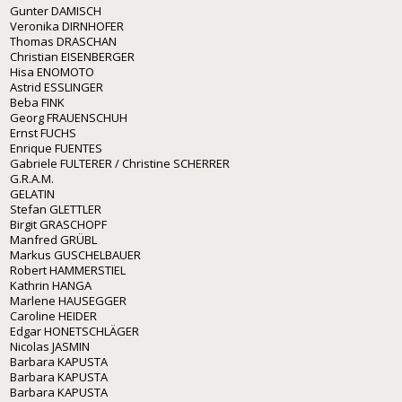
Gunter DAMISCH
Veronika DIRNHOFER
Thomas DRASCHAN
Christian EISENBERGER
Hisa ENOMOTO
Astrid ESSLINGER
Beba FINK
Georg FRAUENSCHUH
Ernst FUCHS
Enrique FUENTES
Gabriele FULTERER / Christine SCHERRER
G.R.A.M.
GELATIN
Stefan GLETTLER
Birgit GRASCHOPF
Manfred GRÜBL
Markus GUSCHELBAUER
Robert HAMMERSTIEL
Kathrin HANGA
Marlene HAUSEGGER
Caroline HEIDER
Edgar HONETSCHLÄGER
Nicolas JASMIN
Barbara KAPUSTA
Barbara KAPUSTA
Barbara KAPUSTA