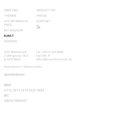
ÜBER UNS
NEWSLETTER
THEMEN
PRESSE
SOS MITMENSCH
KONTAKT
PREIS
MO MAGAZIN
KUNST
SPENDEN
SOS Mitmensch
Tel +43 (1) 524 9900
Zollergasse 15/2
Fax DW -9
A 1070 Wien
office@sosmitmensch.at
Impressum
|
Datenschutz
Spendenkonto:
IBAN:
AT12 2011 1310 0220 4383
BIC:
GIBAATWWXXX