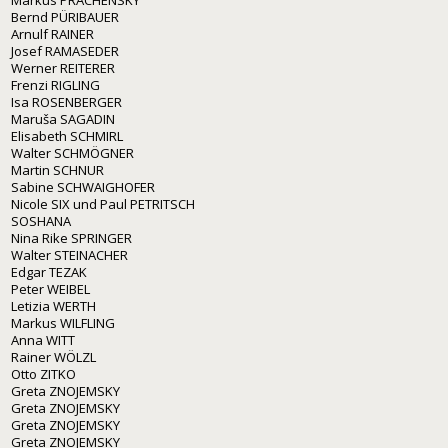
Bernd PÜRIBAUER
Arnulf RAINER
Josef RAMASEDER
Werner REITERER
Frenzi RIGLING
Isa ROSENBERGER
Maruša SAGADIN
Elisabeth SCHMIRL
Walter SCHMÖGNER
Martin SCHNUR
Sabine SCHWAIGHOFER
Nicole SIX und Paul PETRITSCH
SOSHANA
Nina Rike SPRINGER
Walter STEINACHER
Edgar TEZAK
Peter WEIBEL
Letizia WERTH
Markus WILFLING
Anna WITT
Rainer WÖLZL
Otto ZITKO
Greta ZNOJEMSKY
Greta ZNOJEMSKY
Greta ZNOJEMSKY
Greta ZNOJEMSKY