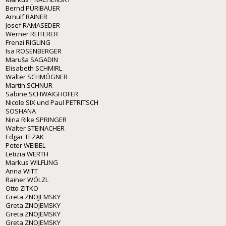
Bernd PÜRIBAUER
Arnulf RAINER
Josef RAMASEDER
Werner REITERER
Frenzi RIGLING
Isa ROSENBERGER
Maruša SAGADIN
Elisabeth SCHMIRL
Walter SCHMÖGNER
Martin SCHNUR
Sabine SCHWAIGHOFER
Nicole SIX und Paul PETRITSCH
SOSHANA
Nina Rike SPRINGER
Walter STEINACHER
Edgar TEZAK
Peter WEIBEL
Letizia WERTH
Markus WILFLING
Anna WITT
Rainer WÖLZL
Otto ZITKO
Greta ZNOJEMSKY
Greta ZNOJEMSKY
Greta ZNOJEMSKY
Greta ZNOJEMSKY