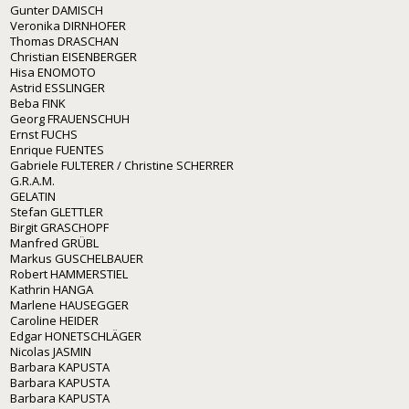
Gunter DAMISCH
Veronika DIRNHOFER
Thomas DRASCHAN
Christian EISENBERGER
Hisa ENOMOTO
Astrid ESSLINGER
Beba FINK
Georg FRAUENSCHUH
Ernst FUCHS
Enrique FUENTES
Gabriele FULTERER / Christine SCHERRER
G.R.A.M.
GELATIN
Stefan GLETTLER
Birgit GRASCHOPF
Manfred GRÜBL
Markus GUSCHELBAUER
Robert HAMMERSTIEL
Kathrin HANGA
Marlene HAUSEGGER
Caroline HEIDER
Edgar HONETSCHLÄGER
Nicolas JASMIN
Barbara KAPUSTA
Barbara KAPUSTA
Barbara KAPUSTA