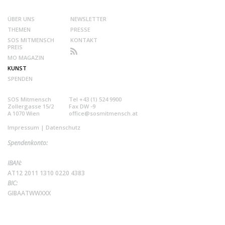
ÜBER UNS
NEWSLETTER
THEMEN
PRESSE
SOS MITMENSCH
KONTAKT
PREIS
MO MAGAZIN
KUNST
SPENDEN
SOS Mitmensch
Tel +43 (1) 524 9900
Zollergasse 15/2
Fax DW -9
A 1070 Wien
office@sosmitmensch.at
Impressum
|
Datenschutz
Spendenkonto:
IBAN:
AT12 2011 1310 0220 4383
BIC:
GIBAATWWXXX