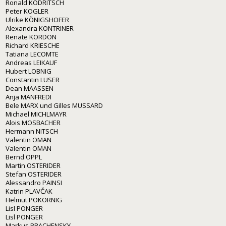
Ronald KODRITSCH
Peter KOGLER
Ulrike KÖNIGSHOFER
Alexandra KONTRINER
Renate KORDON
Richard KRIESCHE
Tatiana LECOMTE
Andreas LEIKAUF
Hubert LOBNIG
Constantin LUSER
Dean MAASSEN
Anja MANFREDI
Bele MARX und Gilles MUSSARD
Michael MICHLMAYR
Alois MOSBACHER
Hermann NITSCH
Valentin OMAN
Valentin OMAN
Bernd OPPL
Martin OSTERIDER
Stefan OSTERIDER
Alessandro PAINSI
Katrin PLAVČAK
Helmut POKORNIG
Lisl PONGER
Lisl PONGER
Markus PRACHENSKY