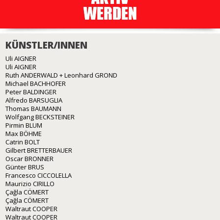
KÜNSTLER/INNEN
Uli AIGNER
Uli AIGNER
Ruth ANDERWALD + Leonhard GROND
Michael BACHHOFER
Peter BALDINGER
Alfredo BARSUGLIA
Thomas BAUMANN
Wolfgang BECKSTEINER
Pirmin BLUM
Max BÖHME
Catrin BOLT
Gilbert BRETTERBAUER
Oscar BRONNER
Günter BRUS
Francesco CICCOLELLA
Maurizio CIRILLO
Çağla CÖMERT
Çağla CÖMERT
Waltraut COOPER
Waltraut COOPER