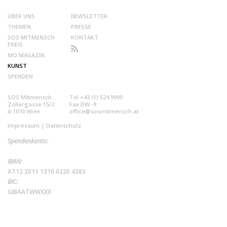
ÜBER UNS
NEWSLETTER
THEMEN
PRESSE
SOS MITMENSCH
KONTAKT
PREIS
MO MAGAZIN
KUNST
SPENDEN
SOS Mitmensch
Tel +43 (1) 524 9900
Zollergasse 15/2
Fax DW -9
A 1070 Wien
office@sosmitmensch.at
Impressum
|
Datenschutz
Spendenkonto:
IBAN:
AT12 2011 1310 0220 4383
BIC:
GIBAATWWXXX