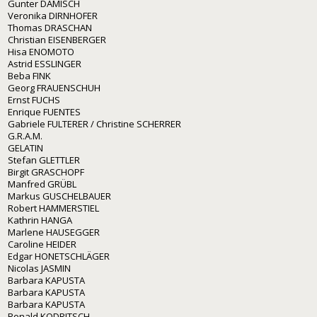
Gunter DAMISCH
Veronika DIRNHOFER
Thomas DRASCHAN
Christian EISENBERGER
Hisa ENOMOTO
Astrid ESSLINGER
Beba FINK
Georg FRAUENSCHUH
Ernst FUCHS
Enrique FUENTES
Gabriele FULTERER / Christine SCHERRER
G.R.A.M.
GELATIN
Stefan GLETTLER
Birgit GRASCHOPF
Manfred GRÜBL
Markus GUSCHELBAUER
Robert HAMMERSTIEL
Kathrin HANGA
Marlene HAUSEGGER
Caroline HEIDER
Edgar HONETSCHLÄGER
Nicolas JASMIN
Barbara KAPUSTA
Barbara KAPUSTA
Barbara KAPUSTA
Ronald KODRITSCH