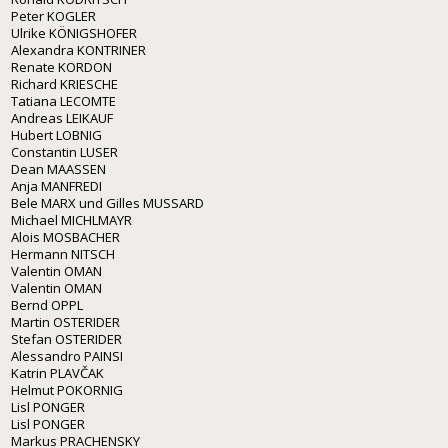
Peter KOGLER
Ulrike KÖNIGSHOFER
Alexandra KONTRINER
Renate KORDON
Richard KRIESCHE
Tatiana LECOMTE
Andreas LEIKAUF
Hubert LOBNIG
Constantin LUSER
Dean MAASSEN
Anja MANFREDI
Bele MARX und Gilles MUSSARD
Michael MICHLMAYR
Alois MOSBACHER
Hermann NITSCH
Valentin OMAN
Valentin OMAN
Bernd OPPL
Martin OSTERIDER
Stefan OSTERIDER
Alessandro PAINSI
Katrin PLAVČAK
Helmut POKORNIG
Lisl PONGER
Lisl PONGER
Markus PRACHENSKY