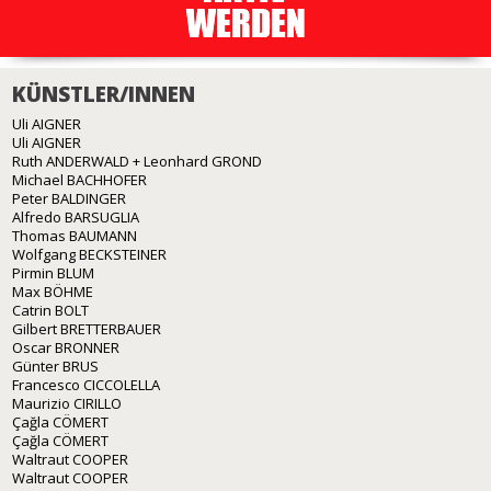
KÜNSTLER/INNEN
Uli AIGNER
Uli AIGNER
Ruth ANDERWALD + Leonhard GROND
Michael BACHHOFER
Peter BALDINGER
Alfredo BARSUGLIA
Thomas BAUMANN
Wolfgang BECKSTEINER
Pirmin BLUM
Max BÖHME
Catrin BOLT
Gilbert BRETTERBAUER
Oscar BRONNER
Günter BRUS
Francesco CICCOLELLA
Maurizio CIRILLO
Çağla CÖMERT
Çağla CÖMERT
Waltraut COOPER
Waltraut COOPER