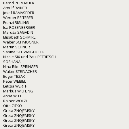
Bernd PÜRIBAUER
Arnulf RAINER
Josef RAMASEDER
Werner REITERER
Frenzi RIGLING
Isa ROSENBERGER
Maruša SAGADIN
Elisabeth SCHMIRL
Walter SCHMÖGNER
Martin SCHNUR
Sabine SCHWAIGHOFER
Nicole SIX und Paul PETRITSCH
SOSHANA
Nina Rike SPRINGER
Walter STEINACHER
Edgar TEZAK
Peter WEIBEL
Letizia WERTH
Markus WILFLING
Anna WITT
Rainer WÖLZL
Otto ZITKO
Greta ZNOJEMSKY
Greta ZNOJEMSKY
Greta ZNOJEMSKY
Greta ZNOJEMSKY