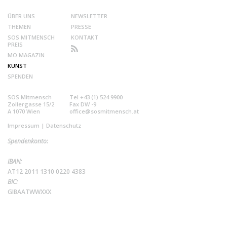
ÜBER UNS
NEWSLETTER
THEMEN
PRESSE
SOS MITMENSCH
KONTAKT
PREIS
MO MAGAZIN
KUNST
SPENDEN
SOS Mitmensch
Tel +43 (1) 524 9900
Zollergasse 15/2
Fax DW -9
A 1070 Wien
office@sosmitmensch.at
Impressum
|
Datenschutz
Spendenkonto:
IBAN:
AT12 2011 1310 0220 4383
BIC:
GIBAATWWXXX