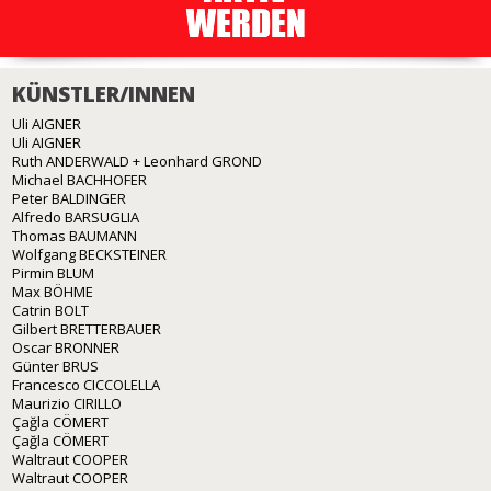
KÜNSTLER/INNEN
Uli AIGNER
Uli AIGNER
Ruth ANDERWALD + Leonhard GROND
Michael BACHHOFER
Peter BALDINGER
Alfredo BARSUGLIA
Thomas BAUMANN
Wolfgang BECKSTEINER
Pirmin BLUM
Max BÖHME
Catrin BOLT
Gilbert BRETTERBAUER
Oscar BRONNER
Günter BRUS
Francesco CICCOLELLA
Maurizio CIRILLO
Çağla CÖMERT
Çağla CÖMERT
Waltraut COOPER
Waltraut COOPER