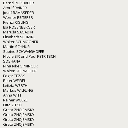
Bernd PÜRIBAUER
Arnulf RAINER
Josef RAMASEDER
Werner REITERER
Frenzi RIGLING
Isa ROSENBERGER
Maruša SAGADIN
Elisabeth SCHMIRL
Walter SCHMÖGNER
Martin SCHNUR
Sabine SCHWAIGHOFER
Nicole SIX und Paul PETRITSCH
SOSHANA
Nina Rike SPRINGER
Walter STEINACHER
Edgar TEZAK
Peter WEIBEL
Letizia WERTH
Markus WILFLING
Anna WITT
Rainer WÖLZL
Otto ZITKO
Greta ZNOJEMSKY
Greta ZNOJEMSKY
Greta ZNOJEMSKY
Greta ZNOJEMSKY