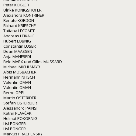
Peter KOGLER
Ulrike KÖNIGSHOFER
Alexandra KONTRINER
Renate KORDON
Richard KRIESCHE
Tatiana LECOMTE
Andreas LEIKAUF
Hubert LOBNIG
Constantin LUSER
Dean MAASSEN
Anja MANFREDI
Bele MARX und Gilles MUSSARD
Michael MICHLMAYR
Alois MOSBACHER
Hermann NITSCH
Valentin OMAN
Valentin OMAN
Bernd OPPL
Martin OSTERIDER
Stefan OSTERIDER
Alessandro PAINSI
Katrin PLAVČAK
Helmut POKORNIG
Lisl PONGER
Lisl PONGER
Markus PRACHENSKY