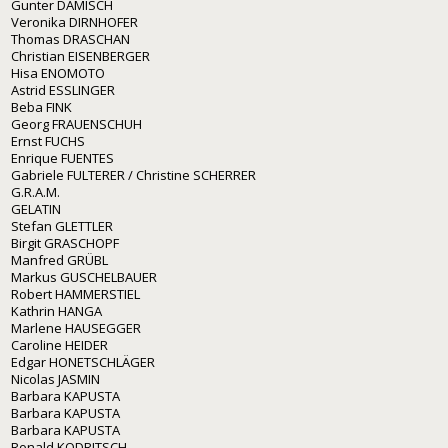
Gunter DAMISCH
Veronika DIRNHOFER
Thomas DRASCHAN
Christian EISENBERGER
Hisa ENOMOTO
Astrid ESSLINGER
Beba FINK
Georg FRAUENSCHUH
Ernst FUCHS
Enrique FUENTES
Gabriele FULTERER / Christine SCHERRER
G.R.A.M.
GELATIN
Stefan GLETTLER
Birgit GRASCHOPF
Manfred GRÜBL
Markus GUSCHELBAUER
Robert HAMMERSTIEL
Kathrin HANGA
Marlene HAUSEGGER
Caroline HEIDER
Edgar HONETSCHLÄGER
Nicolas JASMIN
Barbara KAPUSTA
Barbara KAPUSTA
Barbara KAPUSTA
Ronald KODRITSCH