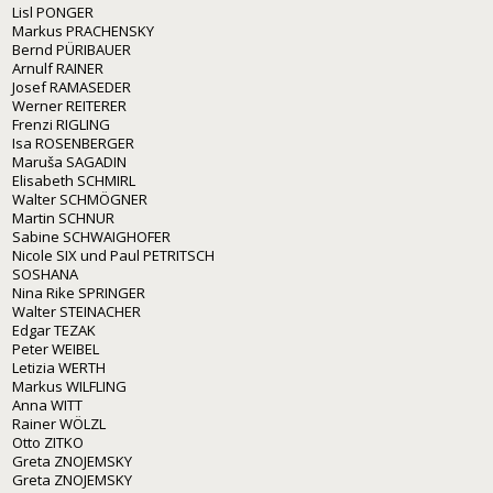
Lisl PONGER
Markus PRACHENSKY
Bernd PÜRIBAUER
Arnulf RAINER
Josef RAMASEDER
Werner REITERER
Frenzi RIGLING
Isa ROSENBERGER
Maruša SAGADIN
Elisabeth SCHMIRL
Walter SCHMÖGNER
Martin SCHNUR
Sabine SCHWAIGHOFER
Nicole SIX und Paul PETRITSCH
SOSHANA
Nina Rike SPRINGER
Walter STEINACHER
Edgar TEZAK
Peter WEIBEL
Letizia WERTH
Markus WILFLING
Anna WITT
Rainer WÖLZL
Otto ZITKO
Greta ZNOJEMSKY
Greta ZNOJEMSKY