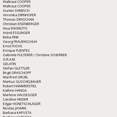
Waltraut COOPER
Waltraut COOPER
Gunter DAMISCH
Veronika DIRNHOFER
Thomas DRASCHAN
Christian EISENBERGER
Hisa ENOMOTO
Astrid ESSLINGER
Beba FINK
Georg FRAUENSCHUH
Ernst FUCHS
Enrique FUENTES
Gabriele FULTERER / Christine SCHERRER
G.R.A.M.
GELATIN
Stefan GLETTLER
Birgit GRASCHOPF
Manfred GRÜBL
Markus GUSCHELBAUER
Robert HAMMERSTIEL
Kathrin HANGA
Marlene HAUSEGGER
Caroline HEIDER
Edgar HONETSCHLÄGER
Nicolas JASMIN
Barbara KAPUSTA
Barbara KAPUSTA