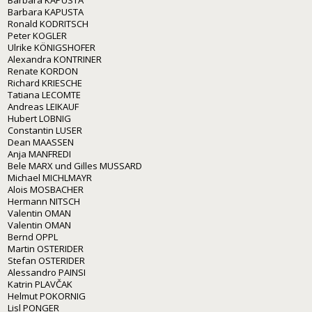
Barbara KAPUSTA
Ronald KODRITSCH
Peter KOGLER
Ulrike KÖNIGSHOFER
Alexandra KONTRINER
Renate KORDON
Richard KRIESCHE
Tatiana LECOMTE
Andreas LEIKAUF
Hubert LOBNIG
Constantin LUSER
Dean MAASSEN
Anja MANFREDI
Bele MARX und Gilles MUSSARD
Michael MICHLMAYR
Alois MOSBACHER
Hermann NITSCH
Valentin OMAN
Valentin OMAN
Bernd OPPL
Martin OSTERIDER
Stefan OSTERIDER
Alessandro PAINSI
Katrin PLAVČAK
Helmut POKORNIG
Lisl PONGER