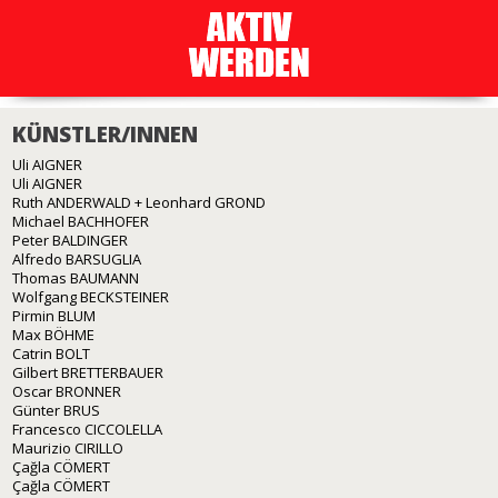
KÜNSTLER/INNEN
Uli AIGNER
Uli AIGNER
Ruth ANDERWALD + Leonhard GROND
Michael BACHHOFER
Peter BALDINGER
Alfredo BARSUGLIA
Thomas BAUMANN
Wolfgang BECKSTEINER
Pirmin BLUM
Max BÖHME
Catrin BOLT
Gilbert BRETTERBAUER
Oscar BRONNER
Günter BRUS
Francesco CICCOLELLA
Maurizio CIRILLO
Çağla CÖMERT
Çağla CÖMERT