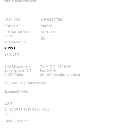
ÜBER UNS
NEWSLETTER
THEMEN
PRESSE
SOS MITMENSCH
KONTAKT
PREIS
MO MAGAZIN
KUNST
SPENDEN
SOS Mitmensch
Tel +43 (1) 524 9900
Zollergasse 15/2
Fax DW -9
A 1070 Wien
office@sosmitmensch.at
Impressum
|
Datenschutz
Spendenkonto:
IBAN:
AT12 2011 1310 0220 4383
BIC:
GIBAATWWXXX