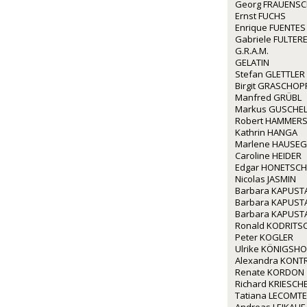
Georg FRAUENS
Ernst FUCHS
Enrique FUENTES
Gabriele FULTERE
G.R.A.M.
GELATIN
Stefan GLETTLER
Birgit GRASCHOP
Manfred GRÜBL
Markus GUSCHE
Robert HAMMERS
Kathrin HANGA
Marlene HAUSE
Caroline HEIDER
Edgar HONETSC
Nicolas JASMIN
Barbara KAPUST
Barbara KAPUST
Barbara KAPUST
Ronald KODRITS
Peter KOGLER
Ulrike KÖNIGSHO
Alexandra KONT
Renate KORDON
Richard KRIESCH
Tatiana LECOMTE