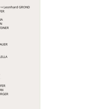
 + Leonhard GROND
FER
IA
NN
TEINER
BAUER
LELLA
R
R
OFER
AN
BERGER