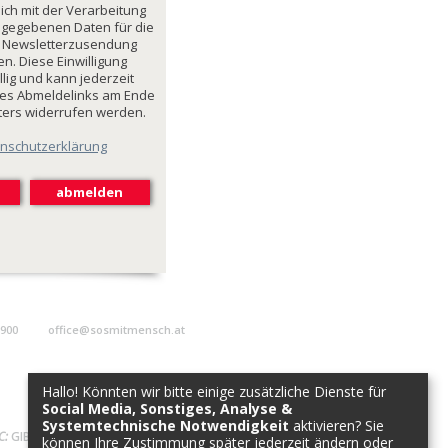
mich mit der Verarbeitung
ngegebenen Daten für die
 Newsletterzusendung
n. Diese Einwilligung
illig und kann jederzeit
des Abmeldelinks am Ende
ters widerrufen werden.
nschutzerklärung
9900
office@sosmitmensch.at
Hallo! Könnten wir bitte einige zusätzliche Dienste für
Social Media, Sonstiges, Analyse &
Systemtechnische Notwendigkeit
aktivieren? Sie
C:
GIBAATWWXXX
können Ihre Zustimmung später jederzeit ändern oder