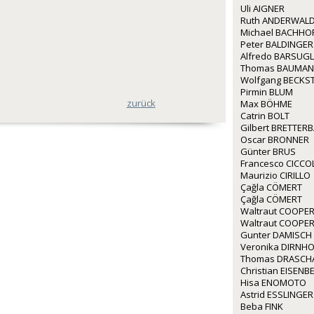
Uli AIGNER
Ruth ANDERWALD
Michael BACHHO
Peter BALDINGER
Alfredo BARSUGL
Thomas BAUMA
Wolfgang BECKS
Pirmin BLUM
zurück
Max BÖHME
Catrin BOLT
Gilbert BRETTER
Oscar BRONNER
Günter BRUS
Francesco CICCO
Maurizio CIRILLO
Çağla CÖMERT
Çağla CÖMERT
Waltraut COOPE
Waltraut COOPE
Gunter DAMISCH
Veronika DIRNH
Thomas DRASCH
Christian EISEN
Hisa ENOMOTO
Astrid ESSLINGER
Beba FINK