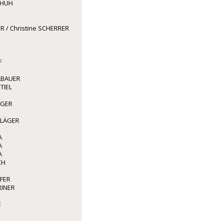
CHUH
R / Christine SCHERRER
F
LBAUER
TIEL
GGER
HLÄGER
A
A
A
CH
FER
RINER
E