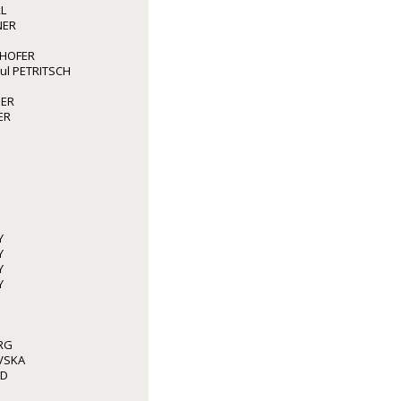
L
NER
GHOFER
aul PETRITSCH
GER
ER
Y
Y
Y
Y
RG
VSKA
ED