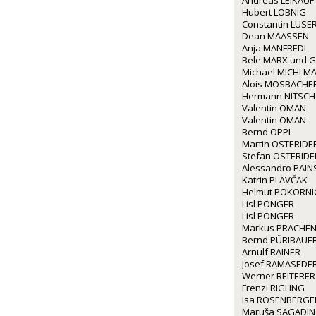
Andreas LEIKAUF
Hubert LOBNIG
Constantin LUSE
Dean MAASSEN
Anja MANFREDI
Bele MARX und G
Michael MICHLM
Alois MOSBACHE
Hermann NITSCH
Valentin OMAN
Valentin OMAN
Bernd OPPL
Martin OSTERIDE
Stefan OSTERIDE
Alessandro PAINS
Katrin PLAVČAK
Helmut POKORNI
Lisl PONGER
Lisl PONGER
Markus PRACHE
Bernd PÜRIBAUE
Arnulf RAINER
Josef RAMASEDE
Werner REITERER
Frenzi RIGLING
Isa ROSENBERGE
Maruša SAGADIN