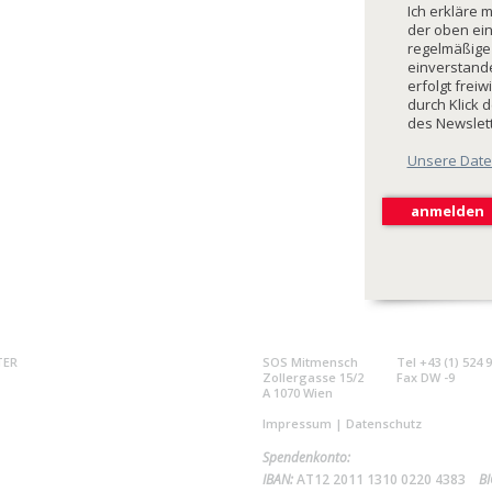
Ich erkläre 
der oben ei
regelmäßige
einverstande
erfolgt freiw
durch Klick 
des Newslet
Unsere Date
TER
SOS Mitmensch
Tel +43 (1) 524 
Zollergasse 15/2
Fax DW -9
A 1070 Wien
Impressum
|
Datenschutz
Spendenkonto:
IBAN:
AT12 2011 1310 0220 4383
BI