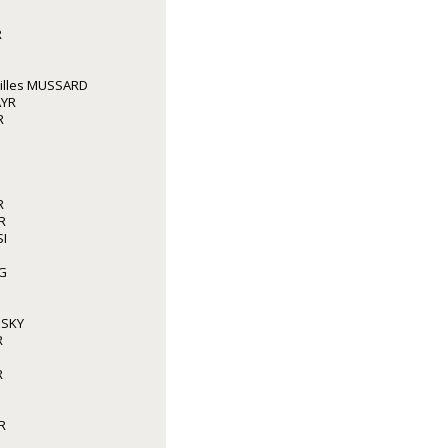
R
illes MUSSARD
AYR
R
R
R
I
G
NSKY
R
R
R