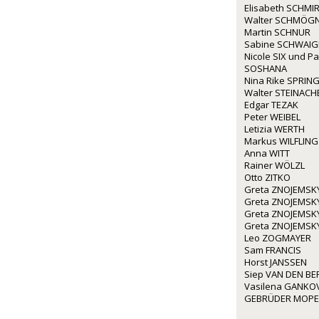
Elisabeth SCHMIR
Walter SCHMÖG
Martin SCHNUR
Sabine SCHWAI
Nicole SIX und P
SOSHANA
Nina Rike SPRIN
Walter STEINACH
Edgar TEZAK
Peter WEIBEL
Letizia WERTH
Markus WILFLING
Anna WITT
Rainer WÖLZL
Otto ZITKO
Greta ZNOJEMSK
Greta ZNOJEMSK
Greta ZNOJEMSK
Greta ZNOJEMSK
Leo ZOGMAYER
Sam FRANCIS
Horst JANSSEN
Siep VAN DEN BE
Vasilena GANKO
GEBRÜDER MOP