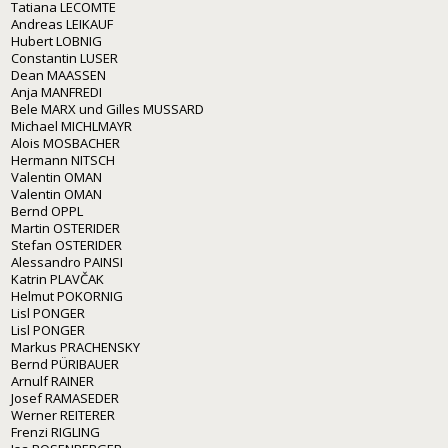
Tatiana LECOMTE
Andreas LEIKAUF
Hubert LOBNIG
Constantin LUSER
Dean MAASSEN
Anja MANFREDI
Bele MARX und Gilles MUSSARD
Michael MICHLMAYR
Alois MOSBACHER
Hermann NITSCH
Valentin OMAN
Valentin OMAN
Bernd OPPL
Martin OSTERIDER
Stefan OSTERIDER
Alessandro PAINSI
Katrin PLAVČAK
Helmut POKORNIG
Lisl PONGER
Lisl PONGER
Markus PRACHENSKY
Bernd PÜRIBAUER
Arnulf RAINER
Josef RAMASEDER
Werner REITERER
Frenzi RIGLING