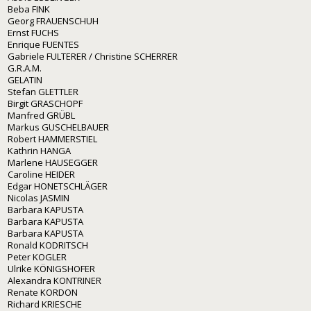
Beba FINK
Georg FRAUENSCHUH
Ernst FUCHS
Enrique FUENTES
Gabriele FULTERER / Christine SCHERRER
G.R.A.M.
GELATIN
Stefan GLETTLER
Birgit GRASCHOPF
Manfred GRÜBL
Markus GUSCHELBAUER
Robert HAMMERSTIEL
Kathrin HANGA
Marlene HAUSEGGER
Caroline HEIDER
Edgar HONETSCHLÄGER
Nicolas JASMIN
Barbara KAPUSTA
Barbara KAPUSTA
Barbara KAPUSTA
Ronald KODRITSCH
Peter KOGLER
Ulrike KÖNIGSHOFER
Alexandra KONTRINER
Renate KORDON
Richard KRIESCHE