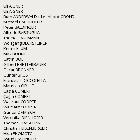
Uli AIGNER
Uli AIGNER
Ruth ANDERWALD + Leonhard GROND
Michael BACHHOFER
Peter BALDINGER
Alfredo BARSUGLIA
Thomas BAUMANN
Wolfgang BECKSTEINER
Pirmin BLUM
Max BÖHME
Catrin BOLT
Gilbert BRETTERBAUER
Oscar BRONNER
Günter BRUS
Francesco CICCOLELLA
Maurizio CIRILLO
Çağla CÖMERT
Çağla CÖMERT
Waltraut COOPER
Waltraut COOPER
Gunter DAMISCH
Veronika DIRNHOFER
Thomas DRASCHAN
Christian EISENBERGER
Hisa ENOMOTO
Astrid ESSLINGER