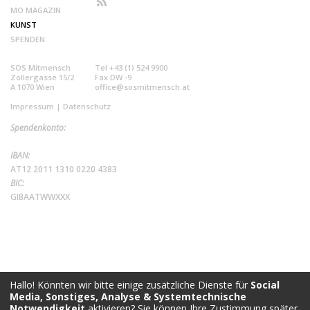
MO MAGAZIN
KUNST
SPENDEN
SOS Mitmensch
Tel +43 (1) 524 9900
Zollergasse 15/2
Fax DW -9
A 1070 Wien
office@sosmitmensch.at
Impressum
|
Datenschutz
Spendenkonto:
IBAN:
AT12 2011 1310 0220 4383
BIC:
GIBAATWWXXX
Hallo! Könnten wir bitte einige zusätzliche Dienste für
Social
Media, Sonstiges, Analyse & Systemtechnische
Notwendigkeit
aktivieren? Sie können Ihre Zustimmung später