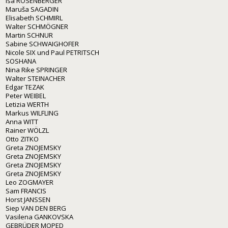
Isa ROSENBERGER
Maruša SAGADIN
Elisabeth SCHMIRL
Walter SCHMÖGNER
Martin SCHNUR
Sabine SCHWAIGHOFER
Nicole SIX und Paul PETRITSCH
SOSHANA
Nina Rike SPRINGER
Walter STEINACHER
Edgar TEZAK
Peter WEIBEL
Letizia WERTH
Markus WILFLING
Anna WITT
Rainer WÖLZL
Otto ZITKO
Greta ZNOJEMSKY
Greta ZNOJEMSKY
Greta ZNOJEMSKY
Greta ZNOJEMSKY
Leo ZOGMAYER
Sam FRANCIS
Horst JANSSEN
Siep VAN DEN BERG
Vasilena GANKOVSKA
GEBRÜDER MOPED