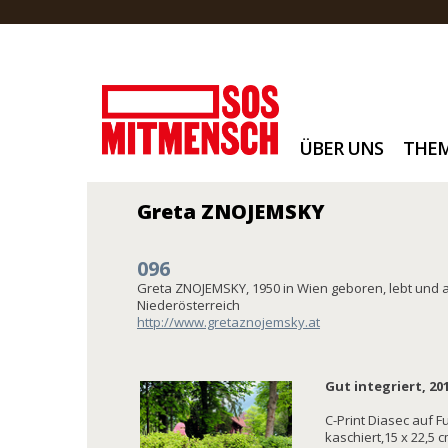
ÜBER UNS
THE
Greta ZNOJEMSKY
096
Greta ZNOJEMSKY, 1950 in Wien geboren, lebt und a
Niederösterreich
http://www.gretaznojemsky.at
Gut integriert, 20
C-Print Diasec auf Fu
kaschiert,15 x 22,5 