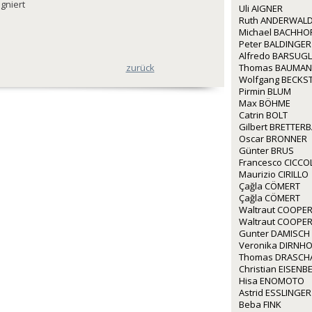
igniert
Uli AIGNER
Ruth ANDERWALD
Michael BACHHO
Peter BALDINGER
Alfredo BARSUGL
zurück
Thomas BAUMA
Wolfgang BECKS
Pirmin BLUM
Max BÖHME
Catrin BOLT
Gilbert BRETTER
Oscar BRONNER
Günter BRUS
Francesco CICCO
Maurizio CIRILLO
Çağla CÖMERT
Çağla CÖMERT
Waltraut COOPE
Waltraut COOPE
Gunter DAMISCH
Veronika DIRNH
Thomas DRASCH
Christian EISEN
Hisa ENOMOTO
Astrid ESSLINGER
Beba FINK