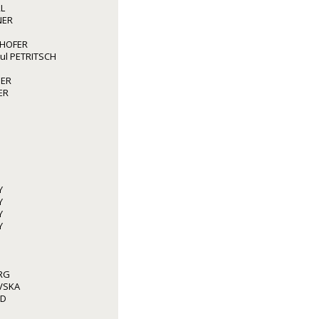
L
NER
GHOFER
aul PETRITSCH
GER
ER
Y
Y
Y
Y
RG
VSKA
ED