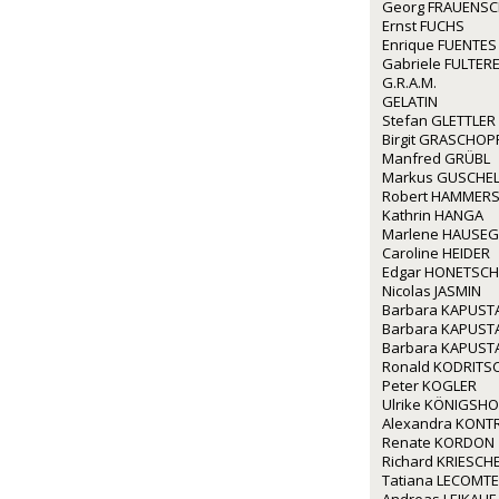
Georg FRAUENS
Ernst FUCHS
Enrique FUENTES
Gabriele FULTERE
G.R.A.M.
GELATIN
Stefan GLETTLER
Birgit GRASCHOP
Manfred GRÜBL
Markus GUSCHE
Robert HAMMERS
Kathrin HANGA
Marlene HAUSE
Caroline HEIDER
Edgar HONETSC
Nicolas JASMIN
Barbara KAPUST
Barbara KAPUST
Barbara KAPUST
Ronald KODRITS
Peter KOGLER
Ulrike KÖNIGSHO
Alexandra KONT
Renate KORDON
Richard KRIESCH
Tatiana LECOMTE