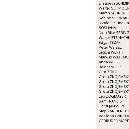
Elisabeth SCHMIR
Walter SCHMÖG
Martin SCHNUR
Sabine SCHWAI
Nicole SIX und P
SOSHANA
Nina Rike SPRIN
Walter STEINACH
Edgar TEZAK
Peter WEIBEL
Letizia WERTH
Markus WILFLING
Anna WITT
Rainer WÖLZL
Otto ZITKO
Greta ZNOJEMSK
Greta ZNOJEMSK
Greta ZNOJEMSK
Greta ZNOJEMSK
Leo ZOGMAYER
Sam FRANCIS
Horst JANSSEN
Siep VAN DEN BE
Vasilena GANKO
GEBRÜDER MOP