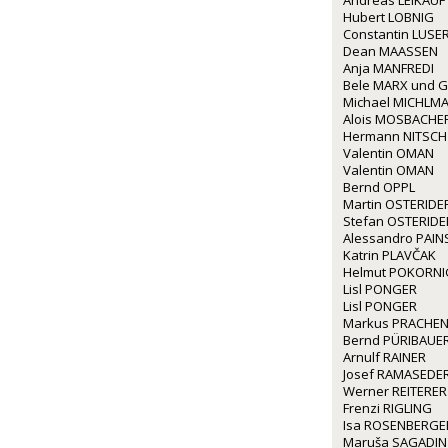
Andreas LEIKAUF
Hubert LOBNIG
Constantin LUSE
Dean MAASSEN
Anja MANFREDI
Bele MARX und G
Michael MICHLM
Alois MOSBACHE
Hermann NITSCH
Valentin OMAN
Valentin OMAN
Bernd OPPL
Martin OSTERIDE
Stefan OSTERIDE
Alessandro PAINS
Katrin PLAVČAK
Helmut POKORNI
Lisl PONGER
Lisl PONGER
Markus PRACHE
Bernd PÜRIBAUE
Arnulf RAINER
Josef RAMASEDE
Werner REITERER
Frenzi RIGLING
Isa ROSENBERGE
Maruša SAGADIN