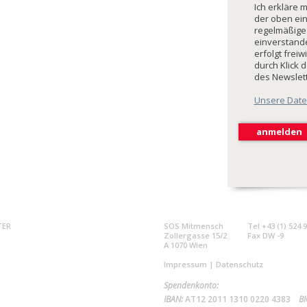
Ich erkläre 
der oben ei
regelmäßige
einverstande
erfolgt freiw
durch Klick 
des Newslet
Unsere Date
TER
SOS Mitmensch
Tel +43 (1) 524 
Zollergasse 15/2
Fax DW -9
A 1070 Wien
Impressum
|
Datenschutz
Spendenkonto:
IBAN:
AT12 2011 1310 0220 4383
BI