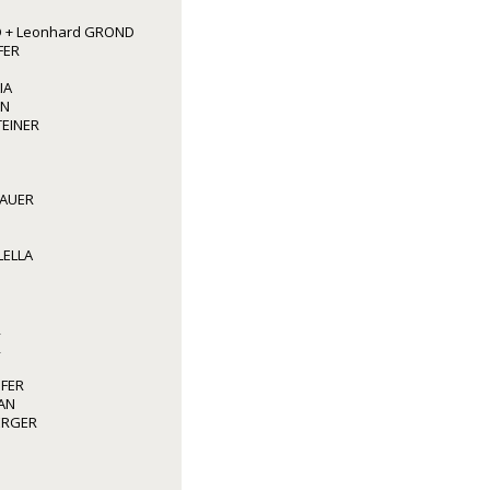
 + Leonhard GROND
FER
IA
NN
TEINER
BAUER
LELLA
R
R
OFER
AN
BERGER