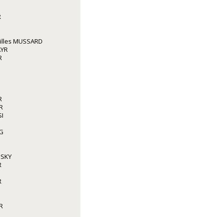
R
illes MUSSARD
AYR
R
R
R
I
G
NSKY
R
R
R