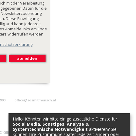
mich mit der Verarbeitung
ngegebenen Daten für die
 Newsletterzusendung
n. Diese Einwilligung
illig und kann jederzeit
des Abmeldelinks am Ende
ters widerrufen werden.
nschutzerklärung
9900
office@sosmitmensch.at
Hallo! Könnten wir bitte einige zusätzliche Dienste für
Social Media, Sonstiges, Analyse &
Systemtechnische Notwendigkeit
aktivieren? Sie
C:
GIBAATWWXXX
können Ihre Zustimmung später jederzeit ändern oder