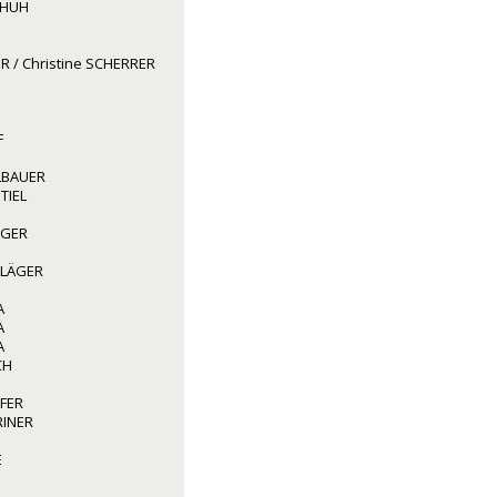
CHUH
R / Christine SCHERRER
F
LBAUER
TIEL
GGER
HLÄGER
A
A
A
CH
FER
RINER
E