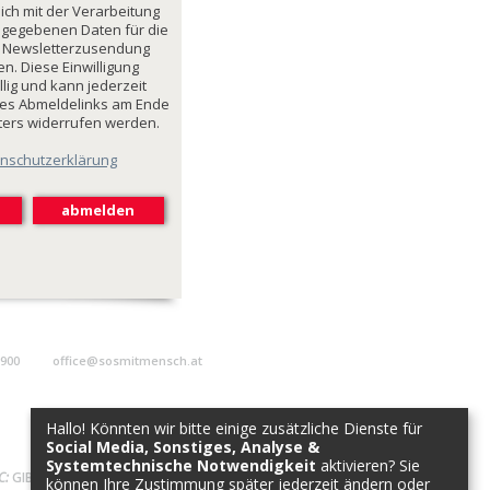
mich mit der Verarbeitung
ngegebenen Daten für die
 Newsletterzusendung
n. Diese Einwilligung
illig und kann jederzeit
des Abmeldelinks am Ende
ters widerrufen werden.
nschutzerklärung
9900
office@sosmitmensch.at
Hallo! Könnten wir bitte einige zusätzliche Dienste für
Social Media, Sonstiges, Analyse &
Systemtechnische Notwendigkeit
aktivieren? Sie
C:
GIBAATWWXXX
können Ihre Zustimmung später jederzeit ändern oder