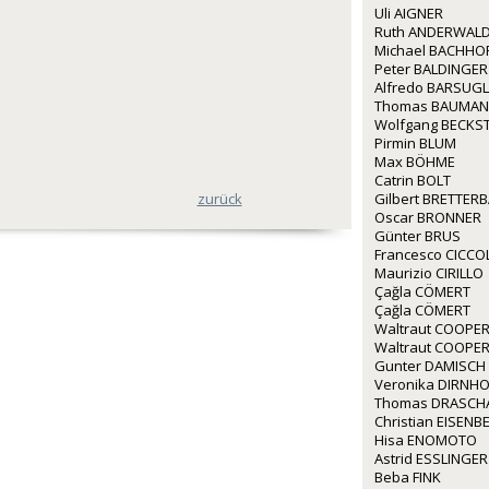
Uli AIGNER
Ruth ANDERWALD
Michael BACHHO
Peter BALDINGER
Alfredo BARSUGL
Thomas BAUMA
Wolfgang BECKS
Pirmin BLUM
Max BÖHME
Catrin BOLT
Gilbert BRETTER
zurück
Oscar BRONNER
Günter BRUS
Francesco CICCO
Maurizio CIRILLO
Çağla CÖMERT
Çağla CÖMERT
Waltraut COOPE
Waltraut COOPE
Gunter DAMISCH
Veronika DIRNH
Thomas DRASCH
Christian EISEN
Hisa ENOMOTO
Astrid ESSLINGER
Beba FINK