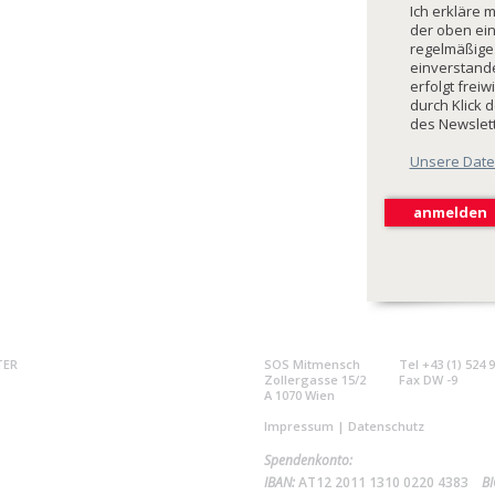
Ich erkläre 
der oben ei
regelmäßige
einverstande
erfolgt freiw
durch Klick 
des Newslet
Unsere Date
TER
SOS Mitmensch
Tel +43 (1) 524 
Zollergasse 15/2
Fax DW -9
A 1070 Wien
Impressum
|
Datenschutz
Spendenkonto:
IBAN:
AT12 2011 1310 0220 4383
BI