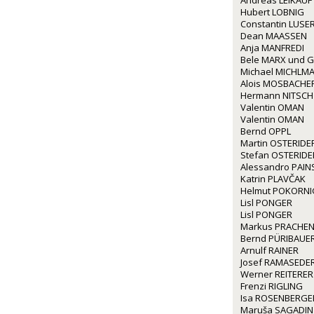
Andreas LEIKAUF
Hubert LOBNIG
Constantin LUSE
Dean MAASSEN
Anja MANFREDI
Bele MARX und G
Michael MICHLM
Alois MOSBACHE
Hermann NITSCH
Valentin OMAN
Valentin OMAN
Bernd OPPL
Martin OSTERIDE
Stefan OSTERIDE
Alessandro PAINS
Katrin PLAVČAK
Helmut POKORNI
Lisl PONGER
Lisl PONGER
Markus PRACHE
Bernd PÜRIBAUE
Arnulf RAINER
Josef RAMASEDE
Werner REITERER
Frenzi RIGLING
Isa ROSENBERGE
Maruša SAGADIN