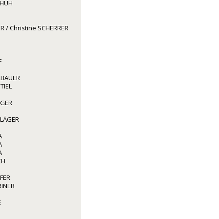
CHUH
R / Christine SCHERRER
F
LBAUER
TIEL
GGER
HLÄGER
A
A
A
CH
FER
RINER
E