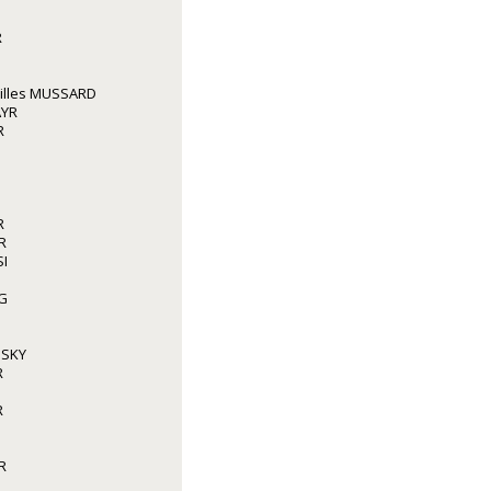
R
illes MUSSARD
AYR
R
R
R
I
G
NSKY
R
R
R