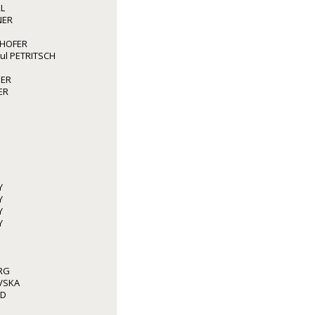
L
NER
GHOFER
aul PETRITSCH
GER
ER
Y
Y
Y
Y
RG
VSKA
ED