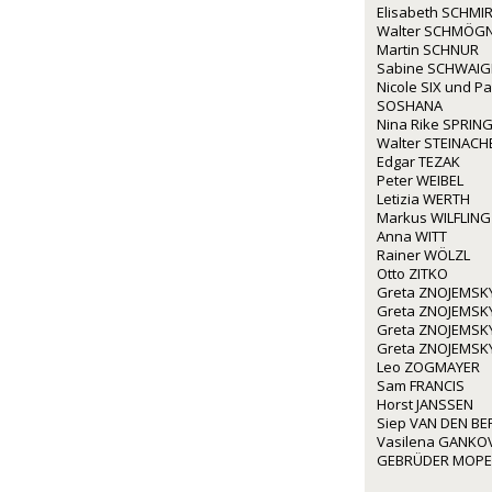
Elisabeth SCHMIR
Walter SCHMÖG
Martin SCHNUR
Sabine SCHWAI
Nicole SIX und P
SOSHANA
Nina Rike SPRIN
Walter STEINACH
Edgar TEZAK
Peter WEIBEL
Letizia WERTH
Markus WILFLING
Anna WITT
Rainer WÖLZL
Otto ZITKO
Greta ZNOJEMSK
Greta ZNOJEMSK
Greta ZNOJEMSK
Greta ZNOJEMSK
Leo ZOGMAYER
Sam FRANCIS
Horst JANSSEN
Siep VAN DEN BE
Vasilena GANKO
GEBRÜDER MOP