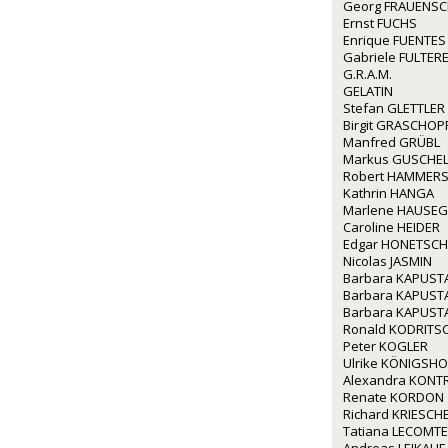
Georg FRAUENS
Ernst FUCHS
Enrique FUENTES
Gabriele FULTERE
G.R.A.M.
GELATIN
Stefan GLETTLER
Birgit GRASCHOP
Manfred GRÜBL
Markus GUSCHE
Robert HAMMERS
Kathrin HANGA
Marlene HAUSE
Caroline HEIDER
Edgar HONETSC
Nicolas JASMIN
Barbara KAPUST
Barbara KAPUST
Barbara KAPUST
Ronald KODRITS
Peter KOGLER
Ulrike KÖNIGSHO
Alexandra KONT
Renate KORDON
Richard KRIESCH
Tatiana LECOMTE