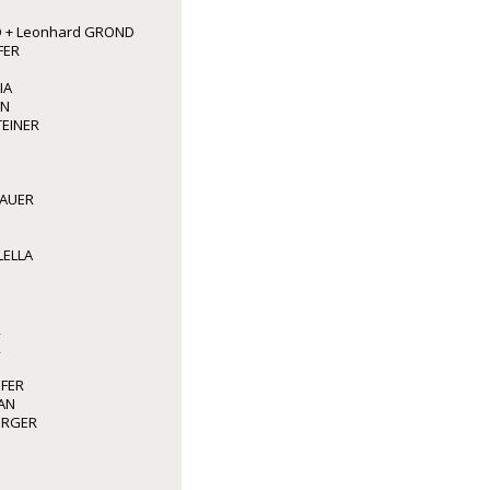
 + Leonhard GROND
FER
IA
NN
TEINER
BAUER
LELLA
R
R
OFER
AN
BERGER