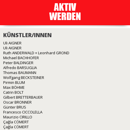
KÜNSTLER/INNEN
Uli AIGNER
Uli AIGNER
Ruth ANDERWALD + Leonhard GROND
Michael BACHHOFER
Peter BALDINGER
Alfredo BARSUGLIA
Thomas BAUMANN
Wolfgang BECKSTEINER
Pirmin BLUM
Max BÖHME
Catrin BOLT
Gilbert BRETTERBAUER
Oscar BRONNER
Günter BRUS
Francesco CICCOLELLA
Maurizio CIRILLO
Çağla CÖMERT
Çağla CÖMERT