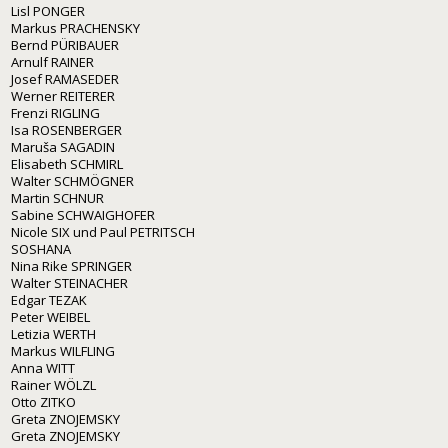
Lisl PONGER
Markus PRACHENSKY
Bernd PÜRIBAUER
Arnulf RAINER
Josef RAMASEDER
Werner REITERER
Frenzi RIGLING
Isa ROSENBERGER
Maruša SAGADIN
Elisabeth SCHMIRL
Walter SCHMÖGNER
Martin SCHNUR
Sabine SCHWAIGHOFER
Nicole SIX und Paul PETRITSCH
SOSHANA
Nina Rike SPRINGER
Walter STEINACHER
Edgar TEZAK
Peter WEIBEL
Letizia WERTH
Markus WILFLING
Anna WITT
Rainer WÖLZL
Otto ZITKO
Greta ZNOJEMSKY
Greta ZNOJEMSKY