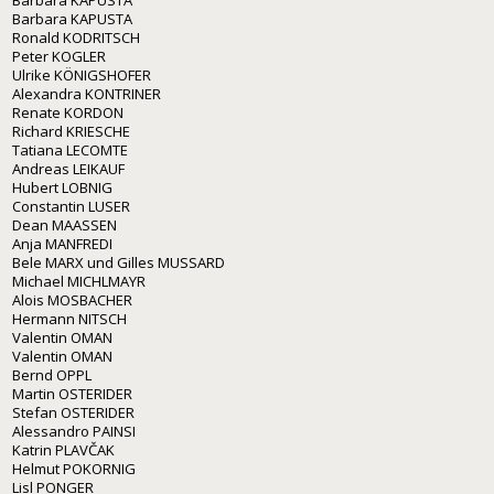
Barbara KAPUSTA
Barbara KAPUSTA
Ronald KODRITSCH
Peter KOGLER
Ulrike KÖNIGSHOFER
Alexandra KONTRINER
Renate KORDON
Richard KRIESCHE
Tatiana LECOMTE
Andreas LEIKAUF
Hubert LOBNIG
Constantin LUSER
Dean MAASSEN
Anja MANFREDI
Bele MARX und Gilles MUSSARD
Michael MICHLMAYR
Alois MOSBACHER
Hermann NITSCH
Valentin OMAN
Valentin OMAN
Bernd OPPL
Martin OSTERIDER
Stefan OSTERIDER
Alessandro PAINSI
Katrin PLAVČAK
Helmut POKORNIG
Lisl PONGER