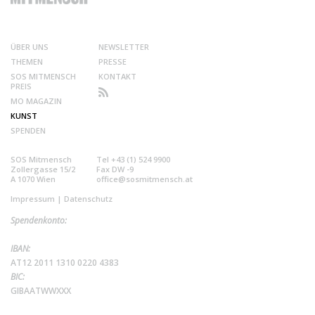
ÜBER UNS
NEWSLETTER
THEMEN
PRESSE
SOS MITMENSCH
KONTAKT
PREIS
MO MAGAZIN
KUNST
SPENDEN
SOS Mitmensch
Tel +43 (1) 524 9900
Zollergasse 15/2
Fax DW -9
A 1070 Wien
office@sosmitmensch.at
Impressum
|
Datenschutz
Spendenkonto:
IBAN:
AT12 2011 1310 0220 4383
BIC:
GIBAATWWXXX