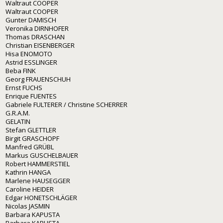
Waltraut COOPER
Waltraut COOPER
Gunter DAMISCH
Veronika DIRNHOFER
Thomas DRASCHAN
Christian EISENBERGER
Hisa ENOMOTO
Astrid ESSLINGER
Beba FINK
Georg FRAUENSCHUH
Ernst FUCHS
Enrique FUENTES
Gabriele FULTERER / Christine SCHERRER
G.R.A.M.
GELATIN
Stefan GLETTLER
Birgit GRASCHOPF
Manfred GRÜBL
Markus GUSCHELBAUER
Robert HAMMERSTIEL
Kathrin HANGA
Marlene HAUSEGGER
Caroline HEIDER
Edgar HONETSCHLÄGER
Nicolas JASMIN
Barbara KAPUSTA